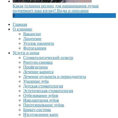
Какая толщина ресниц для наращивания лучше
подчеркнет ваш взгляд? Виды и описание
0
Главная
О клинике
Вакансии
Лицензии
Уголок пациента
Фотогалерея
Услуги и цены
Стоматологический осмотр
Рентген-снимки
Профгигиена
Лечение кариеса
Лечение пульпита и периодонтита
Удаление зуба
Детская стоматология
Эстетическая стоматология
Отбеливание зубов
Имплантация зубов
Протезирование зубов
Брекет-система
Изготовление капп