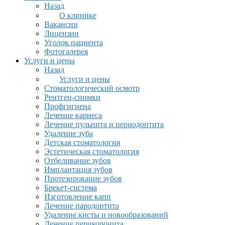
Назад
О клинике
Вакансии
Лицензии
Уголок пациента
Фотогалерея
Услуги и цены
Назад
Услуги и цены
Стоматологический осмотр
Рентген-снимки
Профгигиена
Лечение кариеса
Лечение пульпита и периодонтита
Удаление зуба
Детская стоматология
Эстетическая стоматология
Отбеливание зубов
Имплантация зубов
Протезирование зубов
Брекет-система
Изготовление капп
Лечение пародонтита
Удаление кисты и новообразований
Лечение перикоронита