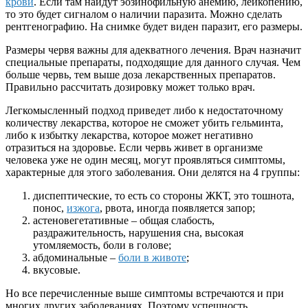
крови
. Если там найдут эозинофильную анемию, лейкопению,
то это будет сигналом о наличии паразита. Можно сделать
рентгенографию. На снимке будет виден паразит, его размеры.
Размеры червя важны для адекватного лечения. Врач назначит
специальные препараты, подходящие для данного случая. Чем
больше червь, тем выше доза лекарственных препаратов.
Правильно рассчитать дозировку может только врач.
Легкомысленный подход приведет либо к недостаточному
количеству лекарства, которое не сможет убить гельминта,
либо к избытку лекарства, которое может негативно
отразиться на здоровье. Если червь живет в организме
человека уже не один месяц, могут проявляться симптомы,
характерные для этого заболевания. Они делятся на 4 группы:
диспептические, то есть со стороны ЖКТ, это тошнота,
понос,
изжога
, рвота, иногда появляется запор;
астеновегетативные – общая слабость,
раздражительность, нарушения сна, высокая
утомляемость, боли в голове;
абдоминальные –
боли в животе
;
вкусовые.
Но все перечисленные выше симптомы встречаются и при
многих других заболеваниях. Поэтому успешность