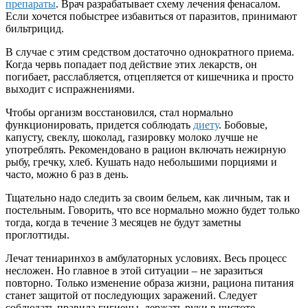
препараты
. Врач разрабатывает схему лечения фенасалом.
Если хочется побыстрее избавиться от паразитов, принимают
бильтрицид.
В случае с этим средством достаточно однократного приема.
Когда червь попадает под действие этих лекарств, он
погибает, расслабляется, отцепляется от кишечника и просто
выходит с испражнениями.
Чтобы организм восстановился, стал нормально
функционировать, придется соблюдать
диету
. Бобовые,
капусту, свеклу, шоколад, газировку молоко лучше не
употреблять. Рекомендовано в рацион включать нежирную
рыбу, гречку, хлеб. Кушать надо небольшими порциями и
часто, можно 6 раз в день.
Тщательно надо следить за своим бельем, как личным, так и
постельным. Говорить, что все нормально можно будет только
тогда, когда в течение 3 месяцев не будут заметны
проглоттиды.
Лечат тениаринхоз в амбулаторных условиях. Весь процесс
несложен. Но главное в этой ситуации – не заразиться
повторно. Только изменение образа жизни, рациона питания
станет защитой от последующих заражений. Следует
соблюдать правила гигиены, держать руки в чистоте.