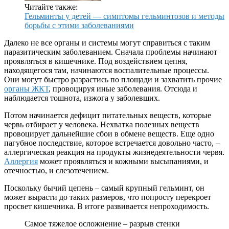
Читайте также:
Гельминты у детей — симптомы гельминтозов и методы
борьбы с этими заболеваниями
Далеко не все органы и системы могут справиться с таким
паразитическим заболеванием. Сначала проблемы начинают
проявляться в кишечнике. Под воздействием цепня,
находящегося там, начинаются воспалительные процессы.
Они могут быстро разрастись по площади и захватить прочие
органы ЖКТ
, провоцируя иные заболевания. Отсюда и
наблюдается тошнота, изжога у заболевших.
Потом начинается дефицит питательных веществ, которые
червь отбирает у человека. Нехватка полезных веществ
провоцирует дальнейшие сбои в обмене веществ. Еще одно
пагубное последствие, которое встречается довольно часто, –
аллергическая реакция на продукты жизнедеятельности червя.
Аллергия
может проявляться и кожными высыпаниями, и
отечностью, и слезотечением.
Поскольку бычий цепень – самый крупный гельминт, он
может вырасти до таких размеров, что попросту перекроет
просвет кишечника. В итоге развивается непроходимость.
Самое тяжелое осложнение – разрыв стенки