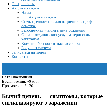
Специалисты
Акции и скидки
Назад
Акции и скидки
Спец. предложение для пациентов с проф.
осмотра.
Белоснежная улыбка в день рождения
Оплата медицинских услуг материнским
капиталом
Кредит и беспроцентная рассрочка
Бонусная система
Записаться на прием
Контакты
Петр Иванюшкин
Время чтения: ~6 мин.
Просмотров: 3 120
Бычий цепень — симптомы, которые
сигнализируют о заражении