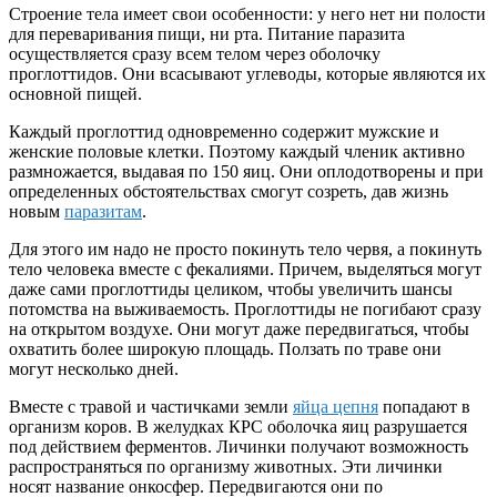
Строение тела имеет свои особенности: у него нет ни полости
для переваривания пищи, ни рта. Питание паразита
осуществляется сразу всем телом через оболочку
проглоттидов. Они всасывают углеводы, которые являются их
основной пищей.
Каждый проглоттид одновременно содержит мужские и
женские половые клетки. Поэтому каждый членик активно
размножается, выдавая по 150 яиц. Они оплодотворены и при
определенных обстоятельствах смогут созреть, дав жизнь
новым
паразитам
.
Для этого им надо не просто покинуть тело червя, а покинуть
тело человека вместе с фекалиями. Причем, выделяться могут
даже сами проглоттиды целиком, чтобы увеличить шансы
потомства на выживаемость. Проглоттиды не погибают сразу
на открытом воздухе. Они могут даже передвигаться, чтобы
охватить более широкую площадь. Ползать по траве они
могут несколько дней.
Вместе с травой и частичками земли
яйца цепня
попадают в
организм коров. В желудках КРС оболочка яиц разрушается
под действием ферментов. Личинки получают возможность
распространяться по организму животных. Эти личинки
носят название онкосфер. Передвигаются они по