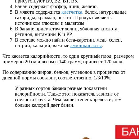
присутствуют В9, В2, В1, В5.
Банан содержит фосфор, цинк, железо.
В мякоти содержится
клетчатка
, белок, натуральные
сахариды, крахмал, пектин. Продукт является
источником глюкозы и мальтозы.
В банане присутствует холин, яблочная кислота,
ретинол, витамины К и РР.
В составе можно найти бета-каротин, медь, селен,
натрий, кальций, важные
аминокислоты
.
Что касается калорийности, то один крупный плод, размером
примерно 20 см и весом в 140 грамм, принесёт 120 ккал.
По содержанию жиров, белков, углеводов в процентах от
дневной нормы составит, соответственно, 1/3/10%.
У разных сортов банана разные показатели
калорийности. Также этот показатель зависит от
спелости фрукта. Чем выше степень зрелости, тем
больше калорий даёт банан.