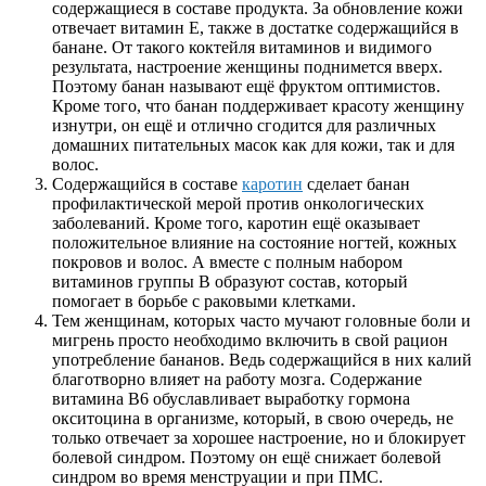
содержащиеся в составе продукта. За обновление кожи
отвечает витамин Е, также в достатке содержащийся в
банане. От такого коктейля витаминов и видимого
результата, настроение женщины поднимется вверх.
Поэтому банан называют ещё фруктом оптимистов.
Кроме того, что банан поддерживает красоту женщину
изнутри, он ещё и отлично сгодится для различных
домашних питательных масок как для кожи, так и для
волос.
Содержащийся в составе
каротин
сделает банан
профилактической мерой против онкологических
заболеваний. Кроме того, каротин ещё оказывает
положительное влияние на состояние ногтей, кожных
покровов и волос. А вместе с полным набором
витаминов группы В образуют состав, который
помогает в борьбе с раковыми клетками.
Тем женщинам, которых часто мучают головные боли и
мигрень просто необходимо включить в свой рацион
употребление бананов. Ведь содержащийся в них калий
благотворно влияет на работу мозга. Содержание
витамина В6 обуславливает выработку гормона
окситоцина в организме, который, в свою очередь, не
только отвечает за хорошее настроение, но и блокирует
болевой синдром. Поэтому он ещё снижает болевой
синдром во время менструации и при ПМС.