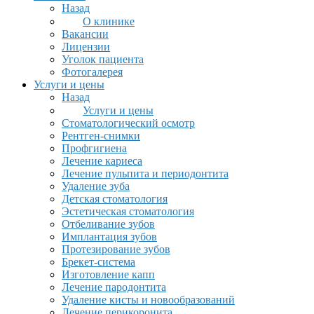
Назад
О клинике
Вакансии
Лицензии
Уголок пациента
Фотогалерея
Услуги и цены
Назад
Услуги и цены
Стоматологический осмотр
Рентген-снимки
Профгигиена
Лечение кариеса
Лечение пульпита и периодонтита
Удаление зуба
Детская стоматология
Эстетическая стоматология
Отбеливание зубов
Имплантация зубов
Протезирование зубов
Брекет-система
Изготовление капп
Лечение пародонтита
Удаление кисты и новообразований
Лечение перикоронита