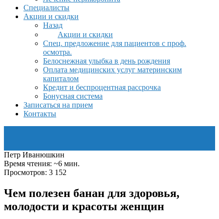
Специалисты
Акции и скидки
Назад
Акции и скидки
Спец. предложение для пациентов с проф.
осмотра.
Белоснежная улыбка в день рождения
Оплата медицинских услуг материнским
капиталом
Кредит и беспроцентная рассрочка
Бонусная система
Записаться на прием
Контакты
Петр Иванюшкин
Время чтения: ~6 мин.
Просмотров: 3 152
Чем полезен банан для здоровья,
молодости и красоты женщин