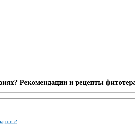
м
овиях? Рекомендации и рецепты фитотер
паратов?