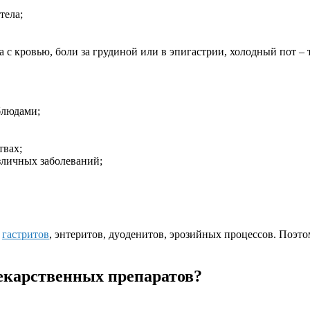
тела;
та с кровью, боли за грудиной или в эпигастрии, холодный пот – 
блюдами;
твах;
зличных заболеваний;
–
гастритов
, энтеритов, дуоденитов, эрозийных процессов. Поэто
лекарственных препаратов?