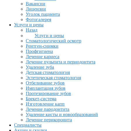
Вакансии
Лицензии
Уголок пациента
Фотогалерея
Услуги и цены
Назад
Услуги и цены
Стоматологический осмотр
Рентген-снимки
Профгигиена
Лечение кариеса
Лечение пульпита и периодонтита
Удаление зуба
Детская стоматология
Эстетическая стоматология
Отбеливание зубов
Имплантация зубов
Протезирование зубов
Брекет-система
Изготовление капп
Лечение пародонтита
Удаление кисты и новообразований
Лечение перикоронита
Специалисты
Акции и скидки