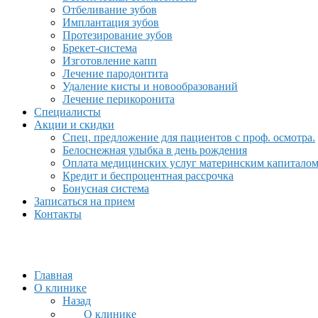
Отбеливание зубов
Имплантация зубов
Протезирование зубов
Брекет-система
Изготовление капп
Лечение пародонтита
Удаление кисты и новообразований
Лечение перикоронита
Специалисты
Акции и скидки
Спец. предложение для пациентов с проф. осмотра.
Белоснежная улыбка в день рождения
Оплата медицинских услуг материнским капитало
Кредит и беспроцентная рассрочка
Бонусная система
Записаться на прием
Контакты
Главная
О клинике
Назад
О клинике