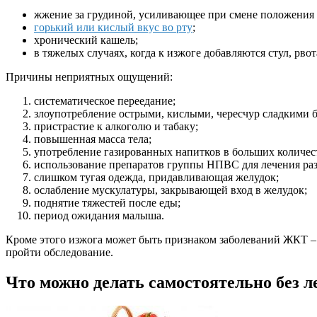
жжение за грудиной, усиливающее при смене положения 
горький или кислый вкус во рту
;
хронический кашель;
в тяжелых случаях, когда к изжоге добавляются стул, рво
Причины неприятных ощущений:
систематическое переедание;
злоупотребление острыми, кислыми, чересчур сладкими 
пристрастие к алкоголю и табаку;
повышенная масса тела;
употребление газированных напитков в больших количес
использование препаратов группы НПВС для лечения ра
слишком тугая одежда, придавливающая желудок;
ослабление мускулатуры, закрывающей вход в желудок;
поднятие тяжестей после еды;
период ожидания малыша.
Кроме этого изжога может быть признаком заболеваний ЖКТ 
пройти обследование.
Что можно делать самостоятельно без 