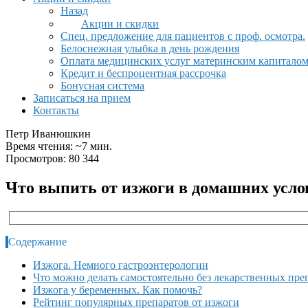
Назад
Акции и скидки
Спец. предложение для пациентов с проф. осмотра.
Белоснежная улыбка в день рождения
Оплата медицинских услуг материнским капитало
Кредит и беспроцентная рассрочка
Бонусная система
Записаться на прием
Контакты
Петр Иванюшкин
Время чтения: ~7 мин.
Просмотров: 80 344
Что выпить от изжоги в домашних усл
Содержание
Изжога. Немного гастроэнтерологии
Что можно делать самостоятельно без лекарственных пре
Изжога у беременных. Как помочь?
Рейтинг популярных препаратов от изжоги