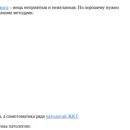
жога
– вещь неприятная и нежеланная. По-хорошему нужно
ашними методами.
я, а симптоматика ряда
патологий ЖКТ
.
тика патологии: