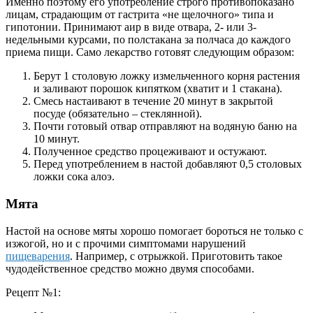
Именно поэтому его употребление строго противопоказано
лицам, страдающим от гастрита «не щелочного» типа и
гипотонии. Принимают аир в виде отвара, 2- или 3-
недельными курсами, по полстакана за полчаса до каждого
приема пищи. Само лекарство готовят следующим образом:
Берут 1 столовую ложку измельченного корня растения
и заливают порошок кипятком (хватит и 1 стакана).
Смесь настаивают в течение 20 минут в закрытой
посуде (обязательно – стеклянной).
Почти готовый отвар отправляют на водяную баню на
10 минут.
Полученное средство процеживают и остужают.
Перед употреблением в настой добавляют 0,5 столовых
ложки сока алоэ.
Мята
Настой на основе мяты хорошо помогает бороться не только с
изжогой, но и с прочими симптомами нарушений
пищеварения
. Например, с отрыжкой. Приготовить такое
чудодейственное средство можно двумя способами.
Рецепт №1: