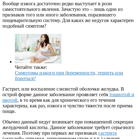
Вообще изжога достаточно редко выступает в роли
самостоятельного явления. Зачастую это – лишь один из
признаков того или иного заболевания, поразившего
пищеварительную систему. Для каких же недугов характерен
подобный симптом?
Читайте также:
Симптомы изжоги при беременности, терпеть или
бороться?
Гастрит, или воспаление слизистой оболочки желудка. В
острой форме данное заболевание проявляет себя
тошнотой и
рвотой
, в то время как для хронического его течения
характерны, как раз, изжога и чувство тяжести после приема
пищи.
Обычно данный недуг возникает при повышенной секреции
желудочной кислоты. Данное заболевание требует серьезного
лечения. Поэтому при первых же признаках
гастрита
(«кислой» отрыжке, затрудненном стуле и т.п.) следует