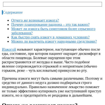
Содержание
Отчего же возникает изжога?
Почему планирование рациона – это так важно?
Может ли изжога быть симптомом более серьезного
заболевания?
Как быстро снять изжогу в домашних условиях?
Можно ли вылечить изжогу народными средствами?
Изжогой
называют характерное, наступающее обычно после
еды, состояние, при котором пациент ощущает дискомфорт в
области пищевода. Болевые ощущения при этом
распространяются от желудка и выше. Часто подобное
явление сопровождается отрыжкой и неприятным (обычно
горьким, реже – чуть кисловатым) привкусом во рту.
Причины изжоги могут быть самыми различными. Поэтому и
средство от данного недуга должно подбираться строго
индивидуально. Правильно назначенное лекарство поможет
не только эффективно купировать уже наступивший приступ
изжоги, но и предотвратить ее рецидивы в дальнейшем.