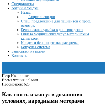
Специалисты
Акции и скидки
Назад
Акции и скидки
Спец. предложение для пациентов с проф.
осмотра.
Белоснежная улыбка в день рождения
Оплата медицинских услуг материнским
капиталом
Кредит и беспроцентная рассрочка
Бонусная система
Записаться на прием
Контакты
Петр Иванюшкин
Время чтения: ~9 мин.
Просмотров: 623
Как снять изжогу: в домашних
условиях, народными методами