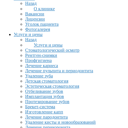
Назад
О клинике
Вакансии
Лицензии
Уголок пациента
Фотогалерея
Услуги и цены
Назад
Услуги и цены
Стоматологический осмотр
Рентген-снимки
Профгигиена
Лечение кариеса
Лечение пульпита и периодонтита
Удаление зуба
Детская стоматология
Эстетическая стоматология
Отбеливание зубов
Имплантация зубов
Протезирование зубов
Брекет-система
Изготовление капп
Лечение пародонтита
Удаление кисты и новообразований
Лечение перикоронита