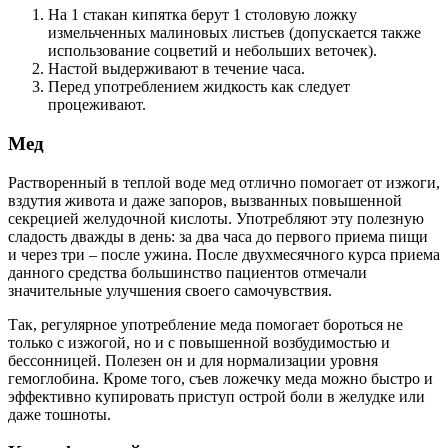
На 1 стакан кипятка берут 1 столовую ложку
измельченных малиновых листьев (допускается также
использование соцветий и небольших веточек).
Настой выдерживают в течение часа.
Перед употреблением жидкость как следует
процеживают.
Мед
Растворенный в теплой воде мед отлично помогает от изжоги,
вздутия живота и даже запоров, вызванных повышенной
секрецией желудочной кислоты. Употребляют эту полезную
сладость дважды в день: за два часа до первого приема пищи
и через три – после ужина. После двухмесячного курса приема
данного средства большинство пациентов отмечали
значительные улучшения своего самочувствия.
Так, регулярное употребление меда помогает бороться не
только с изжогой, но и с повышенной возбудимостью и
бессонницей. Полезен он и для нормализации уровня
гемоглобина. Кроме того, съев ложечку меда можно быстро и
эффективно купировать приступ острой боли в желудке или
даже тошноты.