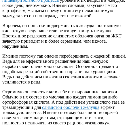
пищеварительного процесса
уровень этих веществ в желудке,
ясное дело, невозможно. Иными словами, закусывая мясо
картофелем, мы даем своему организму невыполнимую
задачу, за что он и «награждает» нас изжогой.
Впрочем, на попытки поддерживать в желудке постоянную
кислотную среду наше тело реагирует ничуть не лучше.
Постоянное раздражение слизистых оболочек органов ЖКТ
зачастую приводит и к более серьезным, чем изжога,
нарушениям.
Именно поэтому так опасно перебарщивать с жареной пищей.
Ведь для ее эффективного расщепления наш желудок
вырабатывает очень много кислоты. Особенно страдают от
подобных реакций собственного организма курильщики.
Ведь под действием никотина секреция кислоты в желудке
усиливается в разы.
Огромную опасность таят в себе и газированные напитки.
Обычно в их состав по умолчанию входит лимонная либо
ортофосфорная кислота. А под действием углекислого газа ее
травмирующий для
слизистой оболочки желудка
эффект
только усиливается. Именно поэтому большинство врачей
советует своим пациентам, страдающим от изжоги,
полностью исключить из своего рациона «газировку».