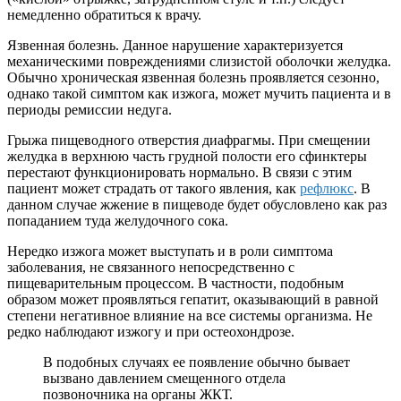
немедленно обратиться к врачу.
Язвенная болезнь. Данное нарушение характеризуется
механическими повреждениями слизистой оболочки желудка.
Обычно хроническая язвенная болезнь проявляется сезонно,
однако такой симптом как изжога, может мучить пациента и в
периоды ремиссии недуга.
Грыжа пищеводного отверстия диафрагмы. При смещении
желудка в верхнюю часть грудной полости его сфинктеры
перестают функционировать нормально. В связи с этим
пациент может страдать от такого явления, как
рефлюкс
. В
данном случае жжение в пищеводе будет обусловлено как раз
попаданием туда желудочного сока.
Нередко изжога может выступать и в роли симптома
заболевания, не связанного непосредственно с
пищеварительным процессом. В частности, подобным
образом может проявляться гепатит, оказывающий в равной
степени негативное влияние на все системы организма. Не
редко наблюдают изжогу и при остеохондрозе.
В подобных случаях ее появление обычно бывает
вызвано давлением смещенного отдела
позвоночника на органы ЖКТ.