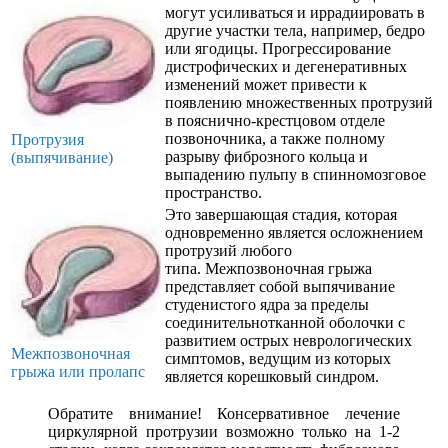
могут усиливаться и иррадиировать в
другие участки тела, например, бедро
или ягодицы. Прогрессирование
дистрофических и дегенеративных
изменений может привести к
появлению множественных протрузий
в пояснично-крестцовом отделе
позвоночника, а также полному
Протрузия
разрыву фиброзного кольца и
(выпячивание)
выпадению пульпу в спинномозговое
пространство.
Это завершающая стадия, которая
одновременно является осложнением
протрузий любого
типа. Межпозвоночная грыжа
представляет собой выпячивание
студенистого ядра за пределы
соединительнотканной оболочки с
развитием острых неврологических
Межпозвоночная
симптомов, ведущим из которых
грыжа или пролапс
является корешковый синдром.
Обратите внимание! Консервативное лечение
циркулярной протрузии возможно только на 1-2