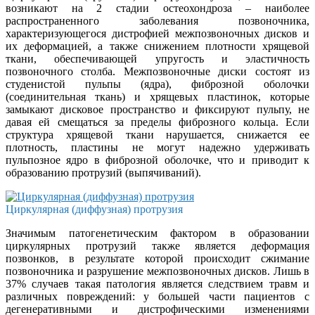
возникают на 2 стадии остеохондроза – наиболее
распространенного заболевания позвоночника,
характеризующегося дистрофией межпозвоночных дисков и
их деформацией, а также снижением плотности хрящевой
ткани, обеспечивающей упругость и эластичность
позвоночного столба. Межпозвоночные диски состоят из
студенистой пульпы (ядра), фиброзной оболочки
(соединительная ткань) и хрящевых пластинок, которые
замыкают дисковое пространство и фиксируют пульпу, не
давая ей смещаться за пределы фиброзного кольца. Если
структура хрящевой ткани нарушается, снижается ее
плотность, пластины не могут надежно удерживать
пульпозное ядро в фиброзной оболочке, что и приводит к
образованию протрузий (выпячиваний).
Циркулярная (диффузная) протрузия
Значимым патогенетическим фактором в образовании
циркулярных протрузий также является деформация
позвонков, в результате которой происходит сжимание
позвоночника и разрушение межпозвоночных дисков. Лишь в
37% случаев такая патология является следствием травм и
различных повреждений: у большей части пациентов с
дегенеративными и дистрофическими изменениями