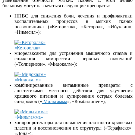
уменьшение отечности мягких тканей. С этой целью
больному могут назначаться следующие препараты:
НПВС для снижения боли, лечения и профилактики
воспалительных процессов в мягких тканях
позвоночника («Кеторолак», «Кеторол», «Ибуклин»,
«Нимесил»);
«Кеторолак»
миорелаксанты для устранения мышечного спазма и
снижения компрессии нервных окончаний
(«Толперизон», «Мидокалм»);
«Мидокалм»
комбинированные витаминные препараты с
анестетиками местного действия для улучшения
хрящевого питания и купирования острых болевых
синдромов («
Мильгамма
», «Комбилипен»);
«Мильгамма»
хондропротекторы для повышения плотности хрящевых
пластин и восстановления их структуры («Терафлекс»,
«Дона»);