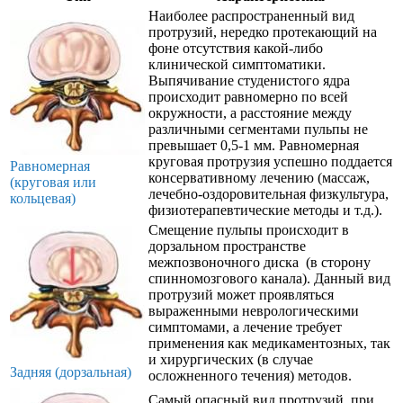
Наиболее распространенный вид
протрузий, нередко протекающий на
фоне отсутствия какой-либо
клинической симптоматики.
Выпячивание студенистого ядра
происходит равномерно по всей
окружности, а расстояние между
различными сегментами пульпы не
превышает 0,5-1 мм. Равномерная
круговая протрузия успешно поддается
Равномерная
консервативному лечению (массаж,
(круговая или
лечебно-оздоровительная физкультура,
кольцевая)
физиотерапевтические методы и т.д.).
Смещение пульпы происходит в
дорзальном пространстве
межпозвоночного диска (в сторону
спинномозгового канала). Данный вид
протрузий может проявляться
выраженными неврологическими
симптомами, а лечение требует
применения как медикаментозных, так
и хирургических (в случае
Задняя (дорзальная)
осложненного течения) методов.
Самый опасный вид протрузий, при