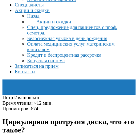
Специалисты
Акции и скидки
Назад
Акции и скидки
Спец. предложение для пациентов с проф.
осмотра.
Белоснежная улыбка в день рождения
Оплата медицинских услуг материнским
капиталом
Кредит и беспроцентная рассрочка
Бонусная система
Записаться на прием
Контакты
Петр Иванюшкин
Время чтения: ~12 мин.
Просмотров: 674
Циркулярная протрузия диска, что это
такое?