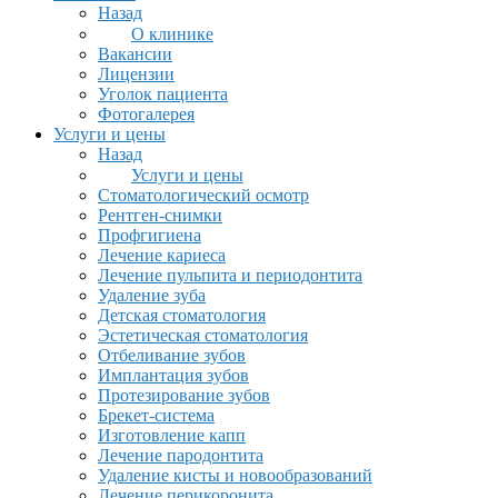
Назад
О клинике
Вакансии
Лицензии
Уголок пациента
Фотогалерея
Услуги и цены
Назад
Услуги и цены
Стоматологический осмотр
Рентген-снимки
Профгигиена
Лечение кариеса
Лечение пульпита и периодонтита
Удаление зуба
Детская стоматология
Эстетическая стоматология
Отбеливание зубов
Имплантация зубов
Протезирование зубов
Брекет-система
Изготовление капп
Лечение пародонтита
Удаление кисты и новообразований
Лечение перикоронита