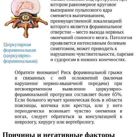
котором равномерное круговое
выпирание пульпозного ядра
сменяется выпячиванием,
преимущественной локализацией
которого является фораминальное
отверстие – место выхода нервных
окончаний спинного мозга. Патология
проявляется интенсивным болевым
Циркулярная
симптомом, может приводить к
фораминальная
нарушению чувствительности, парезам
(циркулярно-
и судорогам в нижних конечностях.
фораминальная)
Обратите внимание! Риск фораминальной грыжи
и связанных с ней осложнений (включая
нарушение нервно-мышечной передачи) при
несвоевременном выявлении циркулярно-
фораминальной протрузии составляет более 65%.
Если больного мучает хроническая боль в области
поясницы, копчика или крестца, или у него
периодически возникает чувство онемения в
ногах, следует обратиться за консультацией к
неврологу, хирургу или вертебрологу.
Причины и негативные факторы