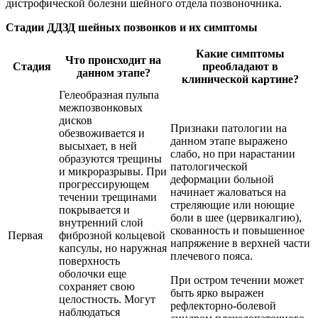
дистрофической болезни шейного отдела позвоночника.
Стадии ДДЗД шейных позвонков и их симптомы
Какие симптомы
Что происходит на
Стадия
преобладают в
данном этапе?
клинической картине?
Гелеобразная пульпа
межпозвонковых
дисков
Признаки патологии на
обезвоживается и
данном этапе выражено
высыхает, в ней
слабо, но при нарастании
образуются трещины
патологической
и микроразрывы. При
деформации больной
прогрессирующем
начинает жаловаться на
течении трещинами
стреляющие или ноющие
покрывается и
боли в шее (цервикалгию),
внутренний слой
скованность и повышенное
Первая
фиброзной кольцевой
напряжение в верхней части
капсулы, но наружная
плечевого пояса.
поверхность
оболочки еще
При остром течении может
сохраняет свою
быть ярко выражен
целостность. Могут
рефлекторно-болевой
наблюдаться