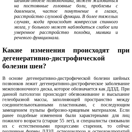
шейном отделе позвоночника, может жаловаться
на постоянные головные боли, проблемы с
давлением, частое помутнение в глазах,
расстройство слуховой функции. В более тяжелых
случаях, когда происходит компрессия спинного
мозга, у больного может наблюдаться слабое или
умеренное расстройство походки, мимики и
речевого функционала.
Какие изменения происходят при
дегенеративно-дистрофической
болезни шеи?
В основе дегенеративно-дистрофической болезни шейных
позвонков лежит дегенеративно-дистрофическое заболевание
межпозвоночного диска, которое обозначается как ДДЗД. При
данной патологии происходит обезвоживание и высыхание
гелеобразной массы, заполняющей пространство между
соединительнотканными пластинками, с последующим
замещением пульпы фиброзно-хрящевым материалом. Если
ранее подобные изменения были характерными для лиц
пожилого возраста (старше 55 лет), и специалисты связывали
их с естественными процессами старения, то сейчас
различные формы ДДЗД, остеохондроза и остеохондропатий