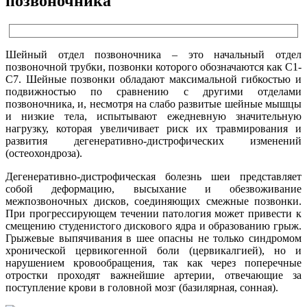
позвоночника
Шейный отдел позвоночника – это начальный отдел
позвоночной трубки, позвонки которого обозначаются как C1-
C7. Шейные позвонки обладают максимальной гибкостью и
подвижностью по сравнению с другими отделами
позвоночника, и, несмотря на слабо развитые шейные мышцы
и низкие тела, испытывают ежедневную значительную
нагрузку, которая увеличивает риск их травмирования и
развития дегенеративно-дистрофических изменений
(остеохондроза).
Дегенеративно-дистрофическая болезнь шеи представляет
собой деформацию, высыхание и обезвоживание
межпозвоночных дисков, соединяющих смежные позвонки.
При прогрессирующем течении патология может привести к
смещению студенистого дискового ядра и образованию грыж.
Грыжевые выпячивания в шее опасны не только синдромом
хронической цервикогенной боли (цервикалгией), но и
нарушением кровообращения, так как через поперечные
отростки проходят важнейшие артерии, отвечающие за
поступление крови в головной мозг (базилярная, сонная).