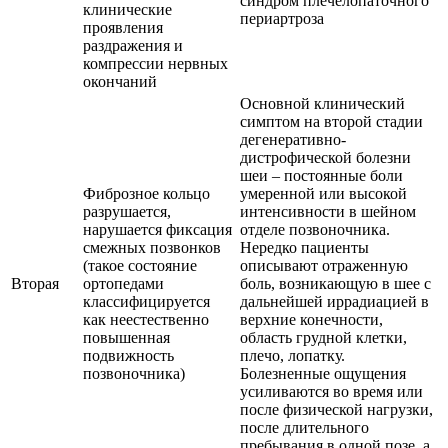
синдром плечелопаточного
клинические
периартроза
проявления
раздражения и
компрессии нервных
окончаний
Основной клинический
симптом на второй стадии
дегенеративно-
дистрофической болезни
шеи – постоянные боли
Фиброзное кольцо
умеренной или высокой
разрушается,
интенсивности в шейном
нарушается фиксация
отделе позвоночника.
смежных позвонков
Нередко пациенты
(такое состояние
описывают отраженную
Вторая
ортопедами
боль, возникающую в шее с
классифицируется
дальнейшей иррадиацией в
как неестественно
верхние конечности,
повышенная
область грудной клетки,
подвижность
плечо, лопатку.
позвоночника)
Болезненные ощущения
усиливаются во время или
после физической нагрузки,
после длительного
пребывания в одной позе, а