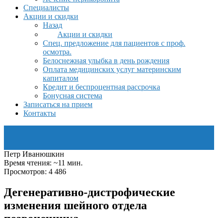
Специалисты
Акции и скидки
Назад
Акции и скидки
Спец. предложение для пациентов с проф.
осмотра.
Белоснежная улыбка в день рождения
Оплата медицинских услуг материнским
капиталом
Кредит и беспроцентная рассрочка
Бонусная система
Записаться на прием
Контакты
Петр Иванюшкин
Время чтения: ~11 мин.
Просмотров: 4 486
Дегенеративно-дистрофические
изменения шейного отдела