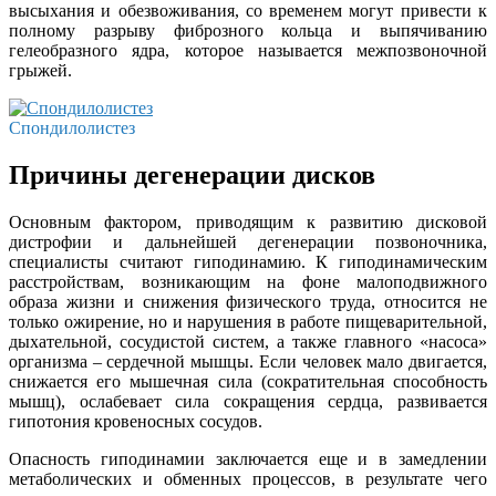
высыхания и обезвоживания, со временем могут привести к
полному разрыву фиброзного кольца и выпячиванию
гелеобразного ядра, которое называется межпозвоночной
грыжей.
Спондилолистез
Причины дегенерации дисков
Основным фактором, приводящим к развитию дисковой
дистрофии и дальнейшей дегенерации позвоночника,
специалисты считают гиподинамию. К гиподинамическим
расстройствам, возникающим на фоне малоподвижного
образа жизни и снижения физического труда, относится не
только ожирение, но и нарушения в работе пищеварительной,
дыхательной, сосудистой систем, а также главного «насоса»
организма – сердечной мышцы. Если человек мало двигается,
снижается его мышечная сила (сократительная способность
мышц), ослабевает сила сокращения сердца, развивается
гипотония кровеносных сосудов.
Опасность гиподинамии заключается еще и в замедлении
метаболических и обменных процессов, в результате чего