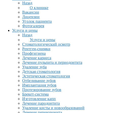
Назад
О клинике
Вакансии
Лицензии
Уголок пациента
Фотогалерея
Услуги и цены
Назад
Услуги и цены
Стоматологический осмотр
Рентген-снимки
Профгигиена
Лечение кариеса
Лечение пульпита и периодонтита
Удаление зуба
Детская стоматология
Эстетическая стоматология
Отбеливание зубов
Имплантация зубов
Протезирование зубов
Брекет-система
Изготовление капп
Лечение пародонтита
Удаление кисты и новообразований
Лечение перикоронита