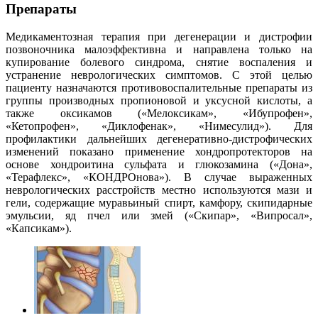
Препараты
Медикаментозная терапия при дегенерации и дистрофии
позвоночника малоэффективна и направлена только на
купирование болевого синдрома, снятие воспаления и
устранение неврологических симптомов. С этой целью
пациенту назначаются противовоспалительные препараты из
группы производных пропионовой и уксусной кислоты, а
также оксикамов («Мелоксикам», «Ибупрофен»,
«Кетопрофен», «Диклофенак», «Нимесулид»). Для
профилактики дальнейших дегенеративно-дистрофических
изменений показано применение хондропротекторов на
основе хондроитина сульфата и глюкозамина («Дона»,
«Терафлекс», «КОНДРОнова»). В случае выраженных
неврологических расстройств местно используются мази и
гели, содержащие муравьиный спирт, камфору, скипидарные
эмульсии, яд пчел или змей («Скипар», «Випросал»,
«Капсикам»).