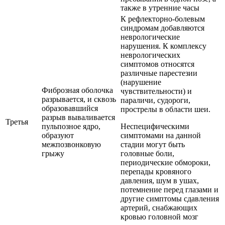
также в утренние часы
К рефлекторно-болевым
синдромам добавляются
неврологические
нарушения. К комплексу
неврологических
симптомов относятся
различные парестезии
(нарушение
Фиброзная оболочка
чувствительности) и
разрывается, и сквозь
параличи, судороги,
образовавшийся
прострелы в области шеи.
разрыв вываливается
Третья
пульпозное ядро,
Неспецифическими
образуют
симптомами на данной
межпозвонковую
стадии могут быть
грыжу
головные боли,
периодические обмороки,
перепады кровяного
давления, шум в ушах,
потемнение перед глазами и
другие симптомы сдавления
артерий, снабжающих
кровью головной мозг