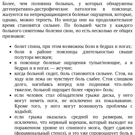
Более, чем половина больных, у которых обнаружены
дегенеративно-дистрофические патологии в пояснице,
жалуются на непрекращающиеся болевые ощущения, которые,
однако, можно терпеть. Но иногда они на продолжительное
время становятся сильнее. По большей части у каждого
больного симптомы болезни свои, но есть несколько ее общих
признаков:
болит спина, при этом возможны боли в бедрах и ногах;
боли в районе поясницы длительностью свыше
полутора месяцев;
в пояснице болевые ощущения тупые/ноющие, а в
бедрах и в ногах — жгучие;
когда больной сидит, боль становится сильнее. Стоя, на
ходу или лежа он чувствует боль слабее. Стоя слишком
долго, нагибаясь вперед или поднимая что-либо
тяжелое, больной ощущает более «яркую» боль;
если человек стал обладателем грыжи диска, у него
могут неметь ноги, не исключено их покалывание.
Кроме того, у него могут возникнуть проблемы с
ходьбой;
если грыжа оказалась средней по размерам, не
исключено, что нервный корешок, который выходит на
пораженном уровне из спинного мозга, будет сдавлен
(фораминальный стеноз), и это уже спровоцирует боль в