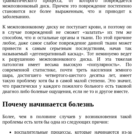
травматического процесса, от которого повреждается
межпозвонковый диск. Причем это повреждение постепенно
становится все более выраженным, что и приводит к
заболеванию.
К межпозвонковому диску не поступает крови, и поэтому он
в случае повреждений не сможет «залатать» их тем же
способом, что и остальные органы и ткани. По этой причине
любое, даже самое слабое повреждение данной ткани может
привести к самым серьезным последствиям, начав так
называемый «дегенеративный каскад». Тот неминуемо ведет
к разрушению межпозвонкового диска. И эта тяжелая
патология имеет весьма высокую «популярность». По
современной статистике, почти треть населения земного
шара, достигшего четвертого-шестого десятка лет, имеет
такую проблему хотя бы в самой малой степени. Это значит,
что практически у каждого пожилого больного есть таковой
диагноз либо болевые ощущения, если не то и другое вместе.
Почему начинается болезнь
Более, чем в половине случаев у возникновения такой
проблемы есть хотя бы одна из следующих причин:
воспалительные процессы, которые начинаются из-за