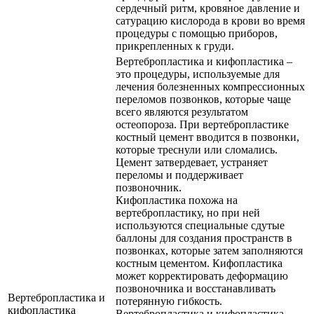
сердечный ритм, кровяное давление и
сатурацию кислорода в крови во время
процедуры с помощью приборов,
прикрепленных к груди.
Вертебропластика и кифопластика –
это процедуры, используемые для
лечения болезненных компрессионных
переломов позвонков, которые чаще
всего являются результатом
остеопороза. При вертебропластике
костный цемент вводится в позвонки,
которые треснули или сломались.
Цемент затвердевает, устраняет
переломы и поддерживает
позвоночник.
Кифопластика похожа на
вертебропластику, но при ней
используются специальные сдутые
баллоны для создания пространств в
позвонках, которые затем заполняются
костным цементом. Кифопластика
может корректировать деформацию
позвоночника и восстанавливать
Вертебропластика и
потерянную гибкость.
кифопластика
Вертебропластика и кифопластика