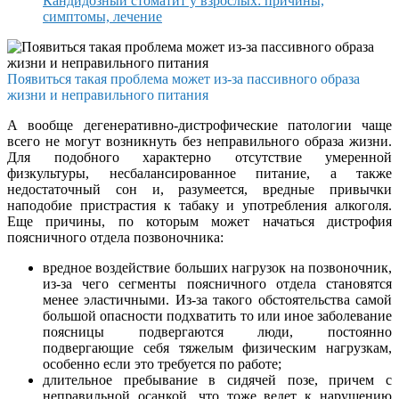
Кандидозный стоматит у взрослых: причины,
симптомы, лечение
Появиться такая проблема может из-за пассивного образа
жизни и неправильного питания
А вообще дегенеративно-дистрофические патологии чаще
всего не могут возникнуть без неправильного образа жизни.
Для подобного характерно отсутствие умеренной
физкультуры, несбалансированное питание, а также
недостаточный сон и, разумеется, вредные привычки
наподобие пристрастия к табаку и употребления алкоголя.
Еще причины, по которым может начаться дистрофия
поясничного отдела позвоночника:
вредное воздействие больших нагрузок на позвоночник,
из-за чего сегменты поясничного отдела становятся
менее эластичными. Из-за такого обстоятельства самой
большой опасности подхватить то или иное заболевание
поясницы подвергаются люди, постоянно
подвергающие себя тяжелым физическим нагрузкам,
особенно если это требуется по работе;
длительное пребывание в сидячей позе, причем с
неправильной осанкой, что тоже ведет к нарушению