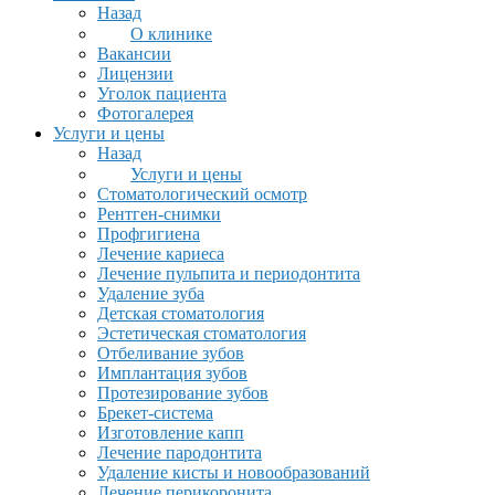
Назад
О клинике
Вакансии
Лицензии
Уголок пациента
Фотогалерея
Услуги и цены
Назад
Услуги и цены
Стоматологический осмотр
Рентген-снимки
Профгигиена
Лечение кариеса
Лечение пульпита и периодонтита
Удаление зуба
Детская стоматология
Эстетическая стоматология
Отбеливание зубов
Имплантация зубов
Протезирование зубов
Брекет-система
Изготовление капп
Лечение пародонтита
Удаление кисты и новообразований
Лечение перикоронита