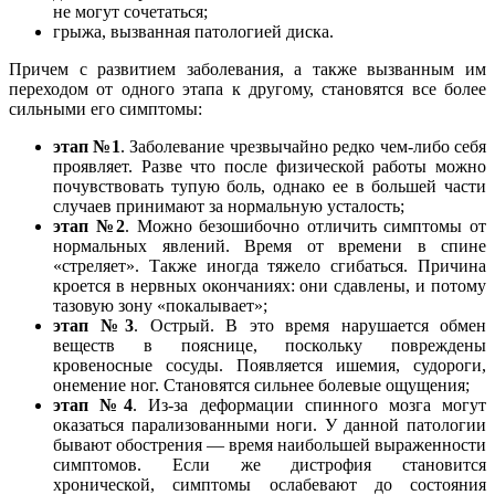
не могут сочетаться;
грыжа, вызванная патологией диска.
Причем с развитием заболевания, а также вызванным им
переходом от одного этапа к другому, становятся все более
сильными его симптомы:
этап
№1
. Заболевание чрезвычайно редко чем-либо себя
проявляет. Разве что после физической работы можно
почувствовать тупую боль, однако ее в большей части
случаев принимают за нормальную усталость;
этап
№2
. Можно безошибочно отличить симптомы от
нормальных явлений. Время от времени в спине
«стреляет». Также иногда тяжело сгибаться. Причина
кроется в нервных окончаниях: они сдавлены, и потому
тазовую зону «покалывает»;
этап
№3
. Острый. В это время нарушается обмен
веществ в пояснице, поскольку повреждены
кровеносные сосуды. Появляется ишемия, судороги,
онемение ног. Становятся сильнее болевые ощущения;
этап
№4
. Из-за деформации спинного мозга могут
оказаться парализованными ноги. У данной патологии
бывают обострения — время наибольшей выраженности
симптомов. Если же дистрофия становится
хронической, симптомы ослабевают до состояния