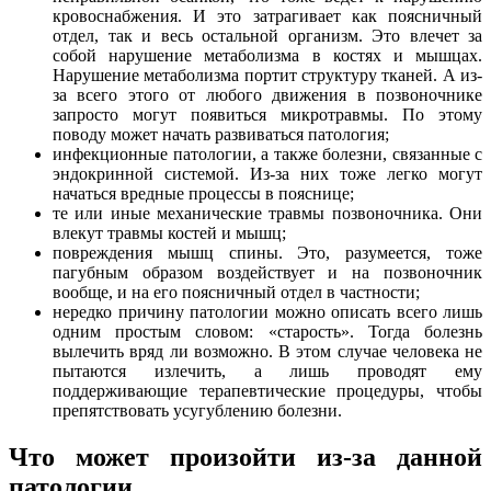
кровоснабжения. И это затрагивает как поясничный
отдел, так и весь остальной организм. Это влечет за
собой нарушение метаболизма в костях и мышцах.
Нарушение метаболизма портит структуру тканей. А из-
за всего этого от любого движения в позвоночнике
запросто могут появиться микротравмы. По этому
поводу может начать развиваться патология;
инфекционные патологии, а также болезни, связанные с
эндокринной системой. Из-за них тоже легко могут
начаться вредные процессы в пояснице;
те или иные механические травмы позвоночника. Они
влекут травмы костей и мышц;
повреждения мышц спины. Это, разумеется, тоже
пагубным образом воздействует и на позвоночник
вообще, и на его поясничный отдел в частности;
нередко причину патологии можно описать всего лишь
одним простым словом: «старость». Тогда болезнь
вылечить вряд ли возможно. В этом случае человека не
пытаются излечить, а лишь проводят ему
поддерживающие терапевтические процедуры, чтобы
препятствовать усугублению болезни.
Что может произойти из-за данной
патологии