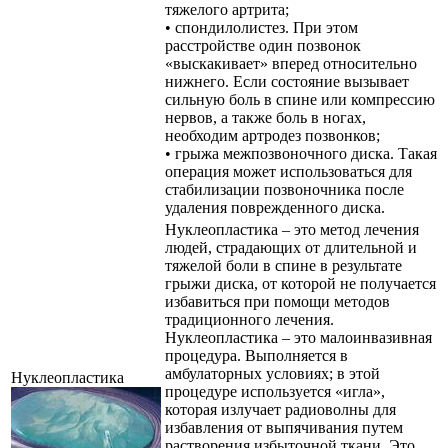
тяжелого артрита;
• спондилолистез. При этом
расстройстве один позвонок
«выскакивает» вперед относительно
нижнего. Если состояние вызывает
сильную боль в спине или компрессию
нервов, а также боль в ногах,
необходим артродез позвонков;
• грыжа межпозвоночного диска. Такая
операция может использоваться для
стабилизации позвоночника после
удаления поврежденного диска.
Нуклеопластика – это метод лечения
людей, страдающих от длительной и
тяжелой боли в спине в результате
грыжи диска, от которой не получается
избавиться при помощи методов
традиционного лечения.
Нуклеопластика – это малоинвазивная
процедура. Выполняется в
амбулаторных условиях; в этой
Нуклеопластика
процедуре используется «игла»,
которая излучает радиоволны для
избавления от выпячивания путем
растворения избыточной ткани. Это