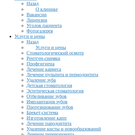
Назад
О клинике
Вакансии
Лицензии
Уголок пациента
Фотогалерея
Услуги и цены
Назад
Услуги и цены
Стоматологический осмотр
Рентген-снимки
Профгигиена
Лечение кариеса
Лечение пульпита и периодонтита
Удаление зуба
Детская стоматология
Эстетическая стоматология
Отбеливание зубов
Имплантация зубов
Протезирование зубов
Брекет-система
Изготовление капп
Лечение пародонтита
Удаление кисты и новообразований
Лечение перикоронита