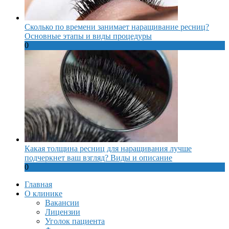
Сколько по времени занимает наращивание ресниц?
Основные этапы и виды процедуры
0
Какая толщина ресниц для наращивания лучше
подчеркнет ваш взгляд? Виды и описание
0
Главная
О клинике
Вакансии
Лицензии
Уголок пациента