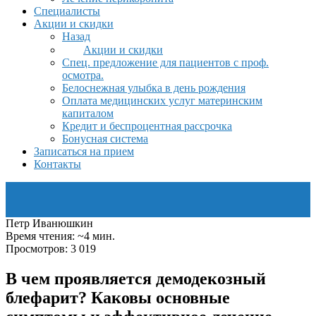
Специалисты
Акции и скидки
Назад
Акции и скидки
Спец. предложение для пациентов с проф.
осмотра.
Белоснежная улыбка в день рождения
Оплата медицинских услуг материнским
капиталом
Кредит и беспроцентная рассрочка
Бонусная система
Записаться на прием
Контакты
Петр Иванюшкин
Время чтения: ~4 мин.
Просмотров: 3 019
В чем проявляется демодекозный
блефарит? Каковы основные