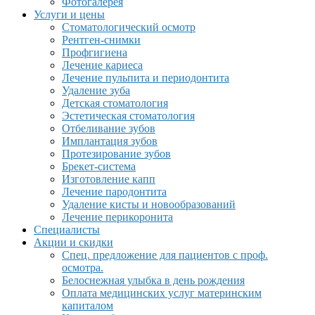
Фотогалерея
Услуги и цены
Стоматологический осмотр
Рентген-снимки
Профгигиена
Лечение кариеса
Лечение пульпита и периодонтита
Удаление зуба
Детская стоматология
Эстетическая стоматология
Отбеливание зубов
Имплантация зубов
Протезирование зубов
Брекет-система
Изготовление капп
Лечение пародонтита
Удаление кисты и новообразований
Лечение перикоронита
Специалисты
Акции и скидки
Спец. предложение для пациентов с проф.
осмотра.
Белоснежная улыбка в день рождения
Оплата медицинских услуг материнским
капиталом