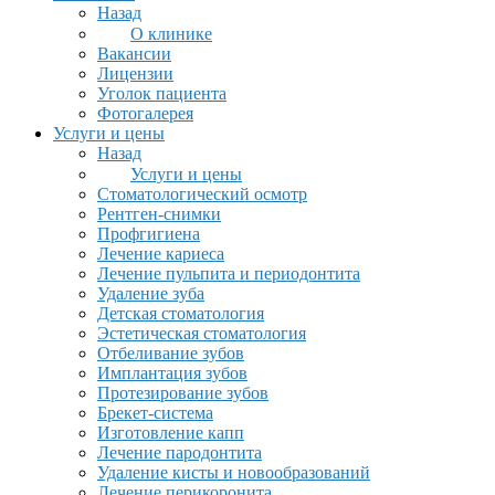
Назад
О клинике
Вакансии
Лицензии
Уголок пациента
Фотогалерея
Услуги и цены
Назад
Услуги и цены
Стоматологический осмотр
Рентген-снимки
Профгигиена
Лечение кариеса
Лечение пульпита и периодонтита
Удаление зуба
Детская стоматология
Эстетическая стоматология
Отбеливание зубов
Имплантация зубов
Протезирование зубов
Брекет-система
Изготовление капп
Лечение пародонтита
Удаление кисты и новообразований
Лечение перикоронита