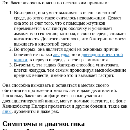
Эта бактерия очень опасна по нескольким причинам:
Во-первых, она умеет выживать в очень кислотной
среде, до этого такое считалось невозможным. Делает
она это за счет того, что с помощью жгутиков
перемешается в слизистую оболочку и усиливает
аммиачную секрецию, которая, в свою очередь, снижает
кислотность. До этого считалось, что бактерии не могут
выживать в кислотной среде.
Во-вторых, она является одной из основных причин
болезней не только
желудка
, но и
двенадцатиперстной
кишки
, в первую очередь, за счет размножения.
В-третьих, эта гадкая бактерия способна уничтожать
клетки желудка, тем самым провоцируя высвобождение
вредных веществ, именно это и вызывает гастрит.
Она способна выживать и оставаться в местах своего
обитания на протяжении многих лет и даже десятилетий.
Поскольку бактерия инфицирует разные участки в
двенадцатиперстной кишке, могут, помимо гастрита, на фоне
Хеликобактер Пилори проявиться и другие болезни, такие как
язвы
, дуодениты и даже рак.
Симптомы и диагностика