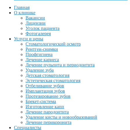
Главная
О клинике
Вакансии
Лицензии
Уголок пациента
Фотогалерея
Услуги и цены
Стоматологический осмотр
Рентген-снимки
Профгигиена
Лечение кариеса
Лечение пульпита и периодонтита
Удаление зуба
Детская стоматология
Эстетическая стоматология
Отбеливание зубов
Имплантация зубов
Протезирование зубов
Брекет-система
Изготовление капп
Лечение пародонтита
Удаление кисты и новообразований
Лечение перикоронита
Специалисты