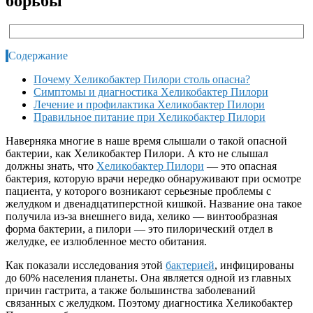
борьбы
Содержание
Почему Хеликобактер Пилори столь опасна?
Симптомы и диагностика Хеликобактер Пилори
Лечение и профилактика Хеликобактер Пилори
Правильное питание при Хеликобактер Пилори
Наверняка многие в наше время слышали о такой опасной
бактерии, как Хеликобактер Пилори. А кто не слышал
должны знать, что
Хеликобактер Пилори
— это опасная
бактерия, которую врачи нередко обнаруживают при осмотре
пациента, у которого возникают серьезные проблемы с
желудком и двенадцатиперстной кишкой. Название она такое
получила из-за внешнего вида, хелико — винтообразная
форма бактерии, а пилори — это пилорический отдел в
желудке, ее излюбленное место обитания.
Как показали исследования этой
бактерией
, инфицированы
до 60% населения планеты. Она является одной из главных
причин гастрита, а также большинства заболеваний
связанных с желудком. Поэтому диагностика Хеликобактер