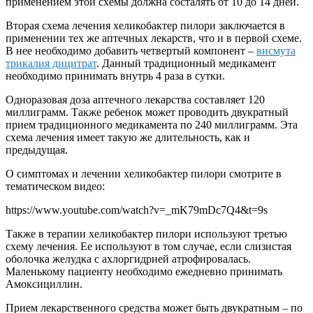
применением этой схемы должна состалять от 10 до 14 дней.
Вторая схема лечения хеликобактер пилори заключается в
применении тех же аптечных лекарств, что и в первой схеме.
В нее необходимо добавить четвертый компонент –
висмута
трикалия дицитрат
. Данный традиционный медикамент
необходимо принимать внутрь 4 раза в сутки.
Одноразовая доза аптечного лекарства составляет 120
миллиграмм. Также ребенок может проводить двукратный
прием традиционного медикамента по 240 миллиграмм. Эта
схема лечения имеет такую же длительность, как и
предыдущая.
О симптомах и лечении хеликобактер пилори смотрите в
тематическом видео:
https://www.youtube.com/watch?v=_mK79mDc7Q4&t=9s
Также в терапии хеликобактер пилори используют третью
схему лечения. Ее используют в том случае, если слизистая
оболочка желудка с ахлоргидрией атрофировалась.
Маленькому пациенту необходимо ежедневно принимать
Амоксициллин.
Прием лекарственного средства может быть двукратным – по