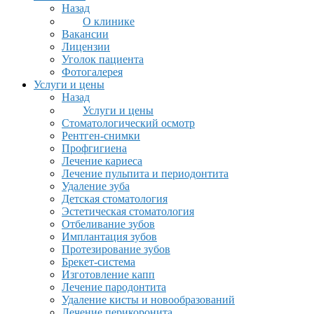
Назад
О клинике
Вакансии
Лицензии
Уголок пациента
Фотогалерея
Услуги и цены
Назад
Услуги и цены
Стоматологический осмотр
Рентген-снимки
Профгигиена
Лечение кариеса
Лечение пульпита и периодонтита
Удаление зуба
Детская стоматология
Эстетическая стоматология
Отбеливание зубов
Имплантация зубов
Протезирование зубов
Брекет-система
Изготовление капп
Лечение пародонтита
Удаление кисты и новообразований
Лечение перикоронита