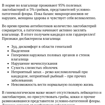
В норме во влагалище проживают 95% полезных
лактобактерий и 5% грибков, представителей условно-
патогенной флоры. Пока баланс микроорганизмов не
нарушен, женщина здорова и чувствует себя великолепно.
Во время приема антибиотиков количество лактобактерий
сокращается, а патогены начинают активно заселять
влагалище. В итоге получаем кандидоз или гарднереллез!
Признаки дисбактериоза влагалища:
Зуд, дискомфорт в области гениталий
Выделения
Гиперемия наружных половых органов и стенок
влагалища
Нарушение мочеиспускания
Сухость слизистых оболочек
Неприятный запах – резко кисломолочный при
кандидозе, неприятный рыбный – при прочих
заболеваниях
Невозможность вести нормальную половую жизнь
В гинекологическом мазке может отсутствовать лейкоцитоз и
лактобактерии, но присутствовать грибы, кокки и прочие
размножившиеся представители условно-патогенной флоры.