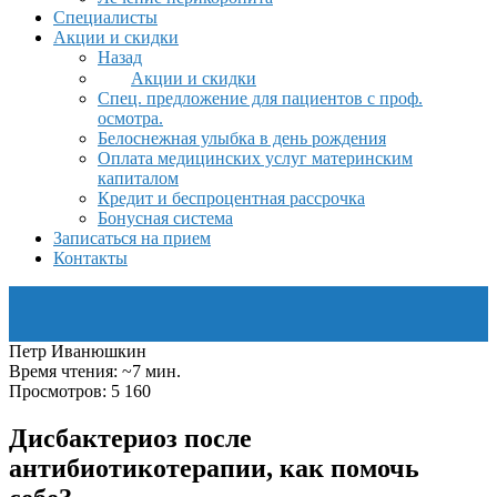
Специалисты
Акции и скидки
Назад
Акции и скидки
Спец. предложение для пациентов с проф.
осмотра.
Белоснежная улыбка в день рождения
Оплата медицинских услуг материнским
капиталом
Кредит и беспроцентная рассрочка
Бонусная система
Записаться на прием
Контакты
Петр Иванюшкин
Время чтения: ~7 мин.
Просмотров: 5 160
Дисбактериоз после
антибиотикотерапии, как помочь