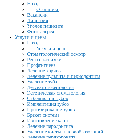
Назад
О клинике
Вакансии
Лицензии
Уголок пациента
Фотогалерея
Услуги и цены
Назад
Услуги и цены
Стоматологический осмотр
Рентген-снимки
Профгигиена
Лечение кариеса
Лечение пульпита и периодонтита
Удаление зуба
Детская стоматология
Эстетическая стоматология
Отбеливание зубов
Имплантация зубов
Протезирование зубов
Брекет-система
Изготовление капп
Лечение пародонтита
Удаление кисты и новообразований
Лечение перикоронита