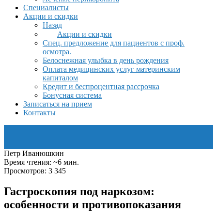
Специалисты
Акции и скидки
Назад
Акции и скидки
Спец. предложение для пациентов с проф.
осмотра.
Белоснежная улыбка в день рождения
Оплата медицинских услуг материнским
капиталом
Кредит и беспроцентная рассрочка
Бонусная система
Записаться на прием
Контакты
Петр Иванюшкин
Время чтения: ~6 мин.
Просмотров: 3 345
Гастроскопия под наркозом:
особенности и противопоказания