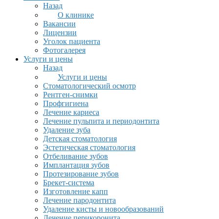
Назад
О клинике
Вакансии
Лицензии
Уголок пациента
Фотогалерея
Услуги и цены
Назад
Услуги и цены
Стоматологический осмотр
Рентген-снимки
Профгигиена
Лечение кариеса
Лечение пульпита и периодонтита
Удаление зуба
Детская стоматология
Эстетическая стоматология
Отбеливание зубов
Имплантация зубов
Протезирование зубов
Брекет-система
Изготовление капп
Лечение пародонтита
Удаление кисты и новообразований
Лечение перикоронита