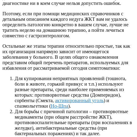
диагностике ни в коем случае нельзя допустить ошибок.
Поэтому, если при помощи медицинских справочников с
детальным описанием каждого недуга ЖКТ вам не удалось
определить патологию конкретно в вашем случае, лучше не
тратить неделю на домашнюю терапию, а пойти лечиться
совместно с гастроэнтерологом.
Остальные же этапы терапии относительно простые, так как
их организация напрямую зависит от имеющегося
заболевания у больного. В целях общего ознакомления
представим общий перечень препаратов, используемых для
избавления от рассматриваемой сегодня симптоматики:
Для купирования неприятных проявлений (тошнота,
боли в животе, горький привкус и т.п.) используют
разные препараты, среди наиболее применяемых из
которых: противорвотные средства (Домперидон),
сорбенты (Смекта,
активированный уголь
) и
спазмольгетики (
Но-Шпа
).
Для борьбы с причиной патологии – противорвотные
медикаменты (при общем расстройстве ЖКТ),
противовоспалительные препараты (при воспалениях в
желудке), антибактериальные средства (при
бактериальных поражениях) и так далее.