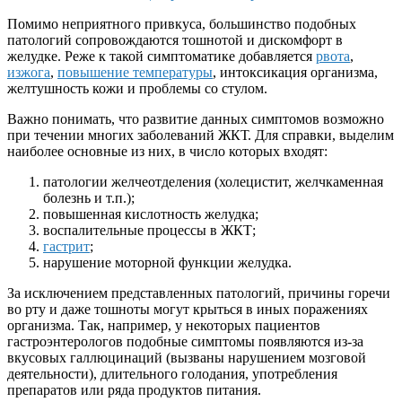
Помимо неприятного привкуса, большинство подобных
патологий сопровождаются тошнотой и дискомфорт в
желудке. Реже к такой симптоматике добавляется
рвота
,
изжога
,
повышение температуры
, интоксикация организма,
желтушность кожи и проблемы со стулом.
Важно понимать, что развитие данных симптомов возможно
при течении многих заболеваний ЖКТ. Для справки, выделим
наиболее основные из них, в число которых входят:
патологии желчеотделения (холецистит, желчкаменная
болезнь и т.п.);
повышенная кислотность желудка;
воспалительные процессы в ЖКТ;
гастрит
;
нарушение моторной функции желудка.
За исключением представленных патологий, причины горечи
во рту и даже тошноты могут крыться в иных поражениях
организма. Так, например, у некоторых пациентов
гастроэнтерологов подобные симптомы появляются из-за
вкусовых галлюцинаций (вызваны нарушением мозговой
деятельности), длительного голодания, употребления
препаратов или ряда продуктов питания.