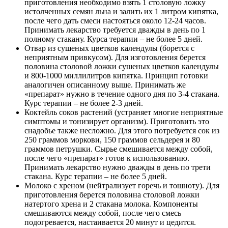
приготовления необходимо взять 1 столовую ложку
истолченных семян льна и залить их 1 литром кипятка,
после чего дать смеси настояться около 12-24 часов.
Принимать лекарство требуется дважды в день по 1
полному стакану. Курса терапии – не более 5 дней.
Отвар из сушеных цветков календулы (борется с
неприятным привкусом). Для изготовления берется
половина столовой ложки сушеных цветков календулы
и 800-1000 миллилитров кипятка. Принцип готовки
аналогичен описанному выше. Принимать же
«препарат» нужно в течение одного дня по 3-4 стакана.
Курс терапии – не более 2-3 дней.
Коктейль соков растений (устраняет многие неприятные
симптомы и тонизирует организм). Приготовить это
снадобье также несложно. Для этого потребуется сок из
250 граммов моркови, 150 граммов сельдерея и 80
граммов петрушки. Сырье смешивается между собой,
после чего «препарат» готов к использованию.
Принимать лекарство нужно дважды в день по трети
стакана. Курс терапии – не более 5 дней.
Молоко с хреном (нейтрализует горечь и тошноту). Для
приготовления берется половина столовой ложки
натертого хрена и 2 стакана молока. Компоненты
смешиваются между собой, после чего смесь
подогревается, настаивается 20 минут и цедится.