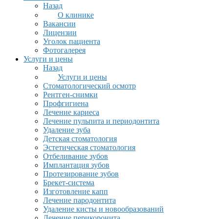
Назад
О клинике
Вакансии
Лицензии
Уголок пациента
Фотогалерея
Услуги и цены
Назад
Услуги и цены
Стоматологический осмотр
Рентген-снимки
Профгигиена
Лечение кариеса
Лечение пульпита и периодонтита
Удаление зуба
Детская стоматология
Эстетическая стоматология
Отбеливание зубов
Имплантация зубов
Протезирование зубов
Брекет-система
Изготовление капп
Лечение пародонтита
Удаление кисты и новообразований
Лечение перикоронита