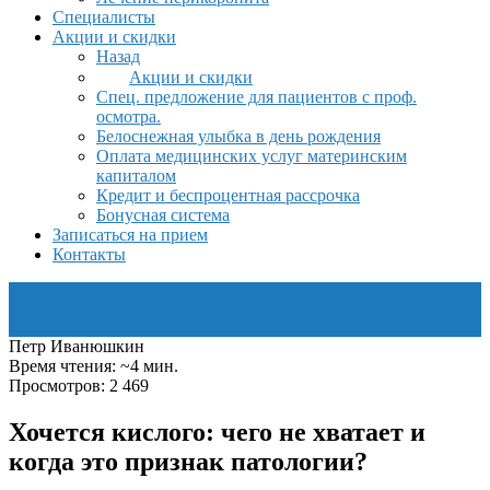
Специалисты
Акции и скидки
Назад
Акции и скидки
Спец. предложение для пациентов с проф.
осмотра.
Белоснежная улыбка в день рождения
Оплата медицинских услуг материнским
капиталом
Кредит и беспроцентная рассрочка
Бонусная система
Записаться на прием
Контакты
Петр Иванюшкин
Время чтения: ~4 мин.
Просмотров: 2 469
Хочется кислого: чего не хватает и
когда это признак патологии?