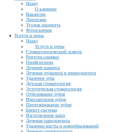
Назад
О клинике
Вакансии
Лицензии
Уголок пациента
Фотогалерея
Услуги и цены
Назад
Услуги и цены
Стоматологический осмотр
Рентген-снимки
Профгигиена
Лечение кариеса
Лечение пульпита и периодонтита
Удаление зуба
Детская стоматология
Эстетическая стоматология
Отбеливание зубов
Имплантация зубов
Протезирование зубов
Брекет-система
Изготовление капп
Лечение пародонтита
Удаление кисты и новообразований
Лечение перикоронита