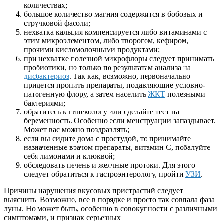
количествах;
большое количество магния содержится в бобовых и
стручковой фасоли;
нехватка кальция компенсируется либо витаминами с
этим микроэлементом, либо творогом, кефиром,
прочими кисломолочными продуктами;
при нехватке полезной микрофлоры следует принимать
пробиотики, но только по результатам анализа на
дисбактериоз
. Так как, возможно, первоначально
придется пропить препараты, подавляющие условно-
патогенную флору, а затем населить
ЖКТ
полезными
бактериями;
обратитесь к гинекологу или сделайте тест на
беременность. Особенно если менструации запаздывает.
Может вас можно поздравлять;
если вы сидите дома с простудой, то принимайте
назначенные врачом препараты, витамин С, побалуйте
себя лимонами и клюквой;
обследовать печень и желчные протоки. Для этого
следует обратиться к гастроэнтерологу, пройти
УЗИ
.
Причины нарушения вкусовых пристрастий следует
выяснить. Возможно, все в порядке и просто так совпала фаза
луны. Но может быть, особенно в совокупности с различными
симптомами, и признак серьезных