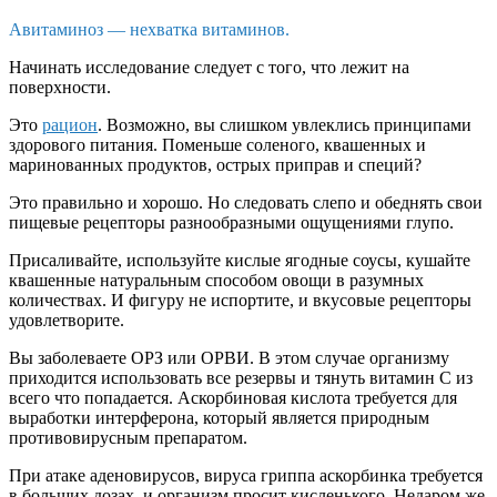
Авитаминоз — нехватка витаминов.
Начинать исследование следует с того, что лежит на
поверхности.
Это
рацион
. Возможно, вы слишком увлеклись принципами
здорового питания. Поменьше соленого, квашенных и
маринованных продуктов, острых приправ и специй?
Это правильно и хорошо. Но следовать слепо и обеднять свои
пищевые рецепторы разнообразными ощущениями глупо.
Присаливайте, используйте кислые ягодные соусы, кушайте
квашенные натуральным способом овощи в разумных
количествах. И фигуру не испортите, и вкусовые рецепторы
удовлетворите.
Вы заболеваете ОРЗ или ОРВИ. В этом случае организму
приходится использовать все резервы и тянуть витамин С из
всего что попадается. Аскорбиновая кислота требуется для
выработки интерферона, который является природным
противовирусным препаратом.
При атаке аденовирусов, вируса гриппа аскорбинка требуется
в больших дозах, и организм просит кисленького. Недаром же