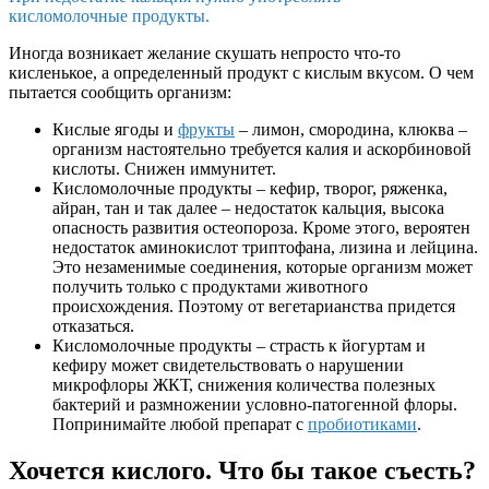
кисломолочные продукты.
Иногда возникает желание скушать непросто что-то
кисленькое, а определенный продукт с кислым вкусом. О чем
пытается сообщить организм:
Кислые ягоды и
фрукты
– лимон, смородина, клюква –
организм настоятельно требуется калия и аскорбиновой
кислоты. Снижен иммунитет.
Кисломолочные продукты – кефир, творог, ряженка,
айран, тан и так далее – недостаток кальция, высока
опасность развития остеопороза. Кроме этого, вероятен
недостаток аминокислот триптофана, лизина и лейцина.
Это незаменимые соединения, которые организм может
получить только с продуктами животного
происхождения. Поэтому от вегетарианства придется
отказаться.
Кисломолочные продукты – страсть к йогуртам и
кефиру может свидетельствовать о нарушении
микрофлоры ЖКТ, снижения количества полезных
бактерий и размножении условно-патогенной флоры.
Попринимайте любой препарат с
пробиотиками
.
Хочется кислого. Что бы такое съесть?