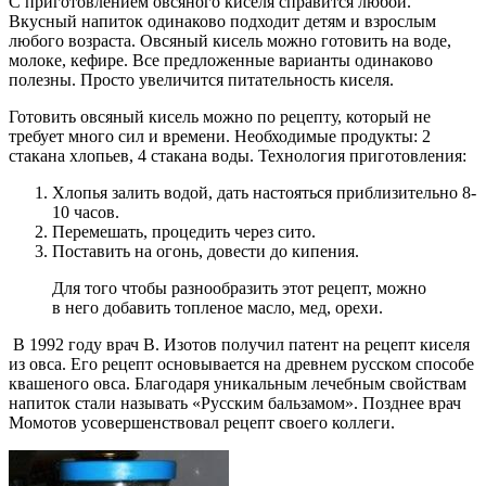
С приготовлением овсяного киселя справится любой.
Вкусный напиток одинаково подходит детям и взрослым
любого возраста. Овсяный кисель можно готовить на воде,
молоке, кефире. Все предложенные варианты одинаково
полезны. Просто увеличится питательность киселя.
Готовить овсяный кисель можно по рецепту, который не
требует много сил и времени. Необходимые продукты: 2
стакана хлопьев, 4 стакана воды. Технология приготовления:
Хлопья залить водой, дать настояться приблизительно 8-
10 часов.
Перемешать, процедить через сито.
Поставить на огонь, довести до кипения.
Для того чтобы разнообразить этот рецепт, можно
в него добавить топленое масло, мед, орехи.
В 1992 году врач В. Изотов получил патент на рецепт киселя
из овса. Его рецепт основывается на древнем русском способе
квашеного овса. Благодаря уникальным лечебным свойствам
напиток стали называть «Русским бальзамом». Позднее врач
Момотов усовершенствовал рецепт своего коллеги.