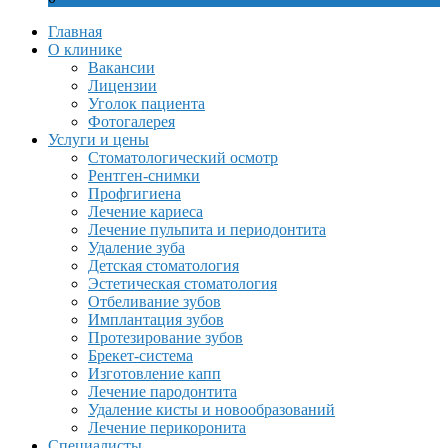
Главная
О клинике
Вакансии
Лицензии
Уголок пациента
Фотогалерея
Услуги и цены
Стоматологический осмотр
Рентген-снимки
Профгигиена
Лечение кариеса
Лечение пульпита и периодонтита
Удаление зуба
Детская стоматология
Эстетическая стоматология
Отбеливание зубов
Имплантация зубов
Протезирование зубов
Брекет-система
Изготовление капп
Лечение пародонтита
Удаление кисты и новообразований
Лечение перикоронита
Специалисты