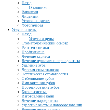
Назад
О клинике
Вакансии
Лицензии
Уголок пациента
Фотогалерея
Услуги и цены
Назад
Услуги и цены
Стоматологический осмотр
Рентген-снимки
Профгигиена
Лечение кариеса
Лечение пульпита и периодонтита
Удаление зуба
Детская стоматология
Эстетическая стоматология
Отбеливание зубов
Имплантация зубов
Протезирование зубов
Брекет-система
Изготовление капп
Лечение пародонтита
Удаление кисты и новообразований
Лечение перикоронита