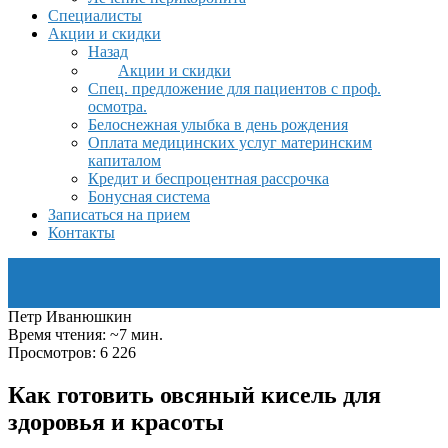
Специалисты
Акции и скидки
Назад
Акции и скидки
Спец. предложение для пациентов с проф.
осмотра.
Белоснежная улыбка в день рождения
Оплата медицинских услуг материнским
капиталом
Кредит и беспроцентная рассрочка
Бонусная система
Записаться на прием
Контакты
Петр Иванюшкин
Время чтения: ~7 мин.
Просмотров: 6 226
Как готовить овсяный кисель для
здоровья и красоты