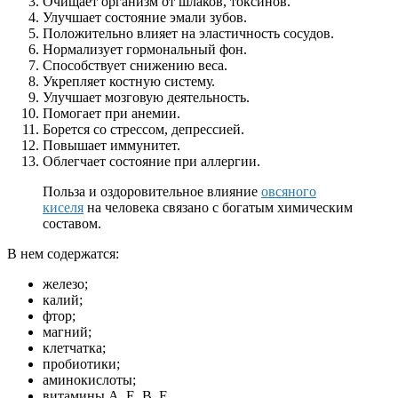
Очищает организм от шлаков, токсинов.
Улучшает состояние эмали зубов.
Положительно влияет на эластичность сосудов.
Нормализует гормональный фон.
Способствует снижению веса.
Укрепляет костную систему.
Улучшает мозговую деятельность.
Помогает при анемии.
Борется со стрессом, депрессией.
Повышает иммунитет.
Облегчает состояние при аллергии.
Польза и оздоровительное влияние
овсяного
киселя
на человека связано с богатым химическим
составом.
В нем содержатся:
железо;
калий;
фтор;
магний;
клетчатка;
пробиотики;
аминокислоты;
витамины А, Е, В, F.