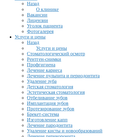
Назад
О клинике
Вакансии
Лицензии
Уголок пациента
Фотогалерея
Услуги и цены
Назад
Услуги и цены
Стоматологический осмотр
Рентген-снимки
Профгигиена
Лечение кариеса
Лечение пульпита и периодонтита
Удаление зуба
Детская стоматология
Эстетическая стоматология
Отбеливание зубов
Имплантация зубов
Протезирование зубов
Брекет-система
Изготовление капп
Лечение пародонтита
Удаление кисты и новообразований
Лечение перикоронита