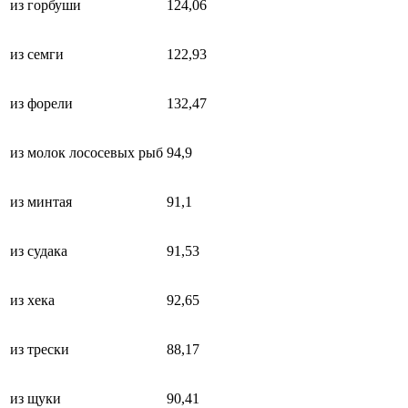
из горбуши
124,06
из семги
122,93
из форели
132,47
из молок лососевых рыб
94,9
из минтая
91,1
из судака
91,53
из хека
92,65
из трески
88,17
из щуки
90,41