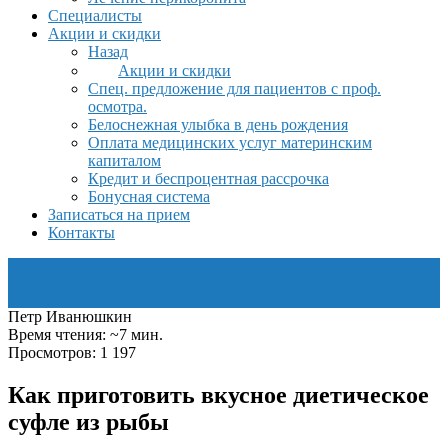
Специалисты
Акции и скидки
Назад
Акции и скидки
Спец. предложение для пациентов с проф.
осмотра.
Белоснежная улыбка в день рождения
Оплата медицинских услуг материнским
капиталом
Кредит и беспроцентная рассрочка
Бонусная система
Записаться на прием
Контакты
Петр Иванюшкин
Время чтения: ~7 мин.
Просмотров: 1 197
Как приготовить вкусное диетическое
суфле из рыбы