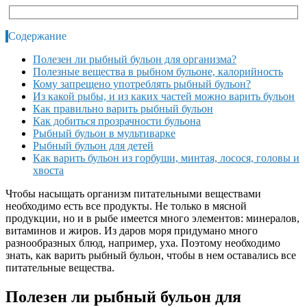
Содержание
Полезен ли рыбный бульон для организма?
Полезные вещества в рыбном бульоне, калорийность
Кому запрещено употреблять рыбный бульон?
Из какой рыбы, и из каких частей можно варить бульон
Как правильно варить рыбный бульон
Как добиться прозрачности бульона
Рыбный бульон в мультиварке
Рыбный бульон для детей
Как варить бульон из горбуши, минтая, лосося, головы и
хвоста
Чтобы насыщать организм питательными веществами
необходимо есть все продукты. Не только в мясной
продукции, но и в рыбе имеется много элементов: минералов,
витаминов и жиров. Из даров моря придумано много
разнообразных блюд, например, уха. Поэтому необходимо
знать, как варить рыбный бульон, чтобы в нем оставались все
питательные вещества.
Полезен ли рыбный бульон для