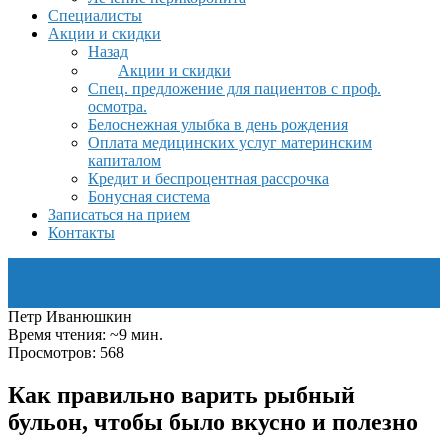
Специалисты
Акции и скидки
Назад
Акции и скидки
Спец. предложение для пациентов с проф.
осмотра.
Белоснежная улыбка в день рождения
Оплата медицинских услуг материнским
капиталом
Кредит и беспроцентная рассрочка
Бонусная система
Записаться на прием
Контакты
Петр Иванюшкин
Время чтения: ~9 мин.
Просмотров: 568
Как правильно варить рыбный
бульон, чтобы было вкусно и полезно