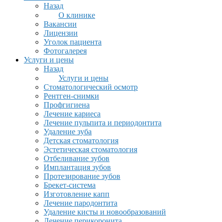
Назад
О клинике
Вакансии
Лицензии
Уголок пациента
Фотогалерея
Услуги и цены
Назад
Услуги и цены
Стоматологический осмотр
Рентген-снимки
Профгигиена
Лечение кариеса
Лечение пульпита и периодонтита
Удаление зуба
Детская стоматология
Эстетическая стоматология
Отбеливание зубов
Имплантация зубов
Протезирование зубов
Брекет-система
Изготовление капп
Лечение пародонтита
Удаление кисты и новообразований
Лечение перикоронита