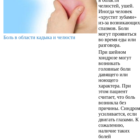
в области
челюстей, ушей.
Иногда человек
«хрустит зубами»
из-за возникающих
спазмов. Боли
могут проявиться
Боль в области кадыка и челюсти
во время еды или
разговора.
При шейном
хондрозе могут
возникать
головные боли
давящего или
ноющего
характера. При
этом пациент
считает, что боль
возникла без
причины. Синдро
усиливается, если
двигать глазами. К
сожалению,
наличие таких
болей