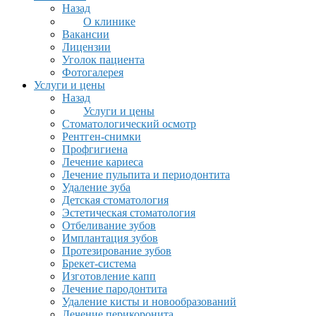
Назад
О клинике
Вакансии
Лицензии
Уголок пациента
Фотогалерея
Услуги и цены
Назад
Услуги и цены
Стоматологический осмотр
Рентген-снимки
Профгигиена
Лечение кариеса
Лечение пульпита и периодонтита
Удаление зуба
Детская стоматология
Эстетическая стоматология
Отбеливание зубов
Имплантация зубов
Протезирование зубов
Брекет-система
Изготовление капп
Лечение пародонтита
Удаление кисты и новообразований
Лечение перикоронита