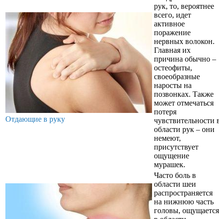
рук, то, вероятнее
всего, идет
активное
поражение
нервных волокон.
Главная их
причина обычно –
остеофиты,
своеобразные
наросты на
позвонках. Также
может отмечаться
потеря
Отдающие в руку
чувствительности 
области рук – они
немеют,
присутствует
ощущение
мурашек.
Часто боль в
области шеи
распространяется
на нижнюю часть
головы, ощущается