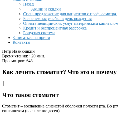
Назад
Акции и скидки
Спец. предложение для пациентов с проф. осмотра.
Белоснежная улыбка в день рождения
Оплата медицинских услуг материнским капитало
Кредит и беспроцентная рассрочка
Бонусная система
Записаться на прием
Контакты
Петр Иванюшкин
Время чтения: ~20 мин.
Просмотров: 643
Как лечить стоматит? Что это и почему 
Что такое стоматит
Стоматит – воспаление слизистой оболочки полости рта. Во рту
гингивитом (воспаление десен).