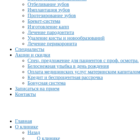
Отбеливание зубов
Имплантация зубов
Протезирование зубов
Брекет-система
Изготовление капп
Лечение пародонтита
Удаление кисты и новообразований
Лечение перикоронита
Специалисты
Акции и скидки
Спец. предложение для пациентов с проф. осмотра.
Белоснежная улыбка в день рождения
Оплата медицинских услуг материнским капитало
Кредит и беспроцентная рассрочка
Бонусная система
Записаться на прием
Контакты
Главная
О клинике
Назад
О клинике