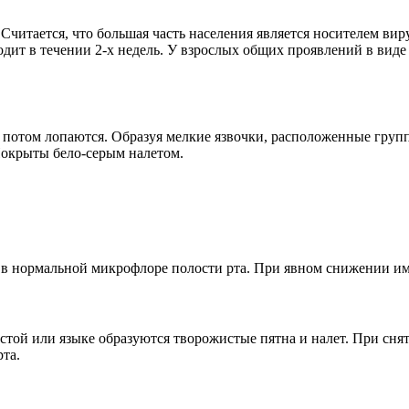
Считается, что большая часть населения является носителем виру
дит в течении 2-х недель. У взрослых общих проявлений в виде
 потом лопаются. Образуя мелкие язвочки, расположенные группа
Покрыты бело-серым налетом.
 в нормальной микрофлоре полости рта. При явном снижении им
истой или языке образуются творожистые пятна и налет. При сн
рта.