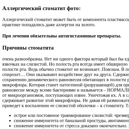
Аллергический стоматит фото:
Аллергический стоматит может быть от компонента пластмассы 
практике попадались даже аллергии на золото.
При лечении обязательны антигистаминные препараты.
Причины стоматита
очень разнообразны. Нет ни одного фактора который был бы е
язвочках на слизистой. Но полость рта всегда имеет обширну
полости рта. Ведь обычно стоматит не возникает.
Поясним.
В по
спирохет… Они оказывают воздействие друг на друга. Сдержива
сохранению динамического равновесия обитающих в полости рт
микрофлора. Которая станет патогенной (разрушающей) для орг
равновесие между всеми бактериями и называется – НОРМАЛ
от микроорганизмов, поступающих извне. Уничтожая их. А в с
сдерживает развитие этой микрофлоры. Не давая ей размножать
приведет к воспалению ее слизистой оболочки – к стоматиту. 
острое или постоянное травмирование слизистой: чрезмер
снижение иммунитета от банальной простуды, авитаминоз
снижение иммунитета от стресса доказано окончательно. 