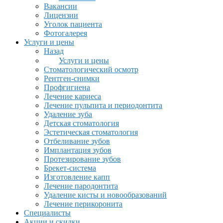
Вакансии
Лицензии
Уголок пациента
Фотогалерея
Услуги и цены
Назад
Услуги и цены
Стоматологический осмотр
Рентген-снимки
Профгигиена
Лечение кариеса
Лечение пульпита и периодонтита
Удаление зуба
Детская стоматология
Эстетическая стоматология
Отбеливание зубов
Имплантация зубов
Протезирование зубов
Брекет-система
Изготовление капп
Лечение пародонтита
Удаление кисты и новообразований
Лечение перикоронита
Специалисты
Акции и скидки