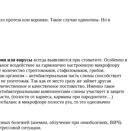
лл протеза или коронки. Такие случаи одиночны. Но в
рии или вирусы
всегда выявляются при стоматите. Особенно в
льное воздействие на гармонично настроенную микрофлору
оличество стрептококков, стафилококков, грибов,
ам организм – антибактериальная часть слюны способствует
 уничтожая. Так как ее место сразу же займет другая
личественное и качественное постоянство. Именно такое
тибактериальными компонентами слюны участвует в защите
асти, (полости от кариеса, карманы при пародонтите…)
сбаланс в микрофлоре полости рта, то это однозначно
езных болезней (анемии, облучение при онкоболезнях, ВИЧ).
стрессовой ситуации.