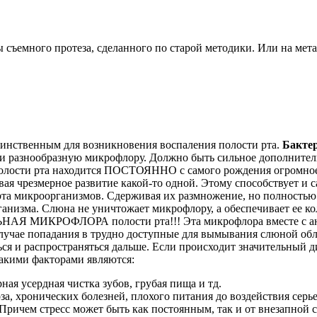
съемного протеза, сделанного по старой методики. Или на мета
динственным для возникновения воспаления полости рта.
Бакте
ю и разнообразную микрофлору. Должно быть сильное дополните
лости рта находится ПОСТОЯННО с самого рождения огромное к
я чрезмерное развитие какой-то одной. Этому способствует и с
а микроорганизмов. Сдерживая их размножение, но полностью не
анизма. Слюна не уничтожает микрофлору, а обеспечивает ее ко
ЬНАЯ МИКРОФЛОРА полости рта!!! Эта микрофлора вместе с ан
лучае попадания в трудно доступные для вымывания слюной обл
ся и распространяться дальше. Если происходит значительный ди
Такими факторами являются:
ная усердная чистка зубов, грубая пища и тд.
а, хронических болезней, плохого питания до воздействия серь
Причем стресс может быть как постоянным, так и от внезапной 