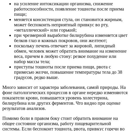
на усиление интоксикации организма, снижение
работоспособности, появление тошноты после приема
пищи;
меняется консистенция стула, он становится жирным,
может беспокоить неприятный привкус во рту,
«металлический» или горький;
при чрезмерной выработке билирубина изменяется цвет
белков глаз и кожных покровов, они желтеют;
поскольку печень отвечает за жировой, липидный
обмен, человек может обратить внимание на изменение
веса, причем в любую стону: резкое похудение или
набор массы тела;
приступы тошноты после приема пищи, рвота с
примесью желчи, повышение температуры тела до 38
градусов, редко выше.
Много зависит от характера заболевания, самой природы. На
фоне патологических процессов в органе нередко изменяются
показатели крови, повышается уровень холестерина,
билирубина или других ферментов. Что видно при оценке
результатов анализов.
Помимо боли в правом боку стоит обратить внимание на
общее состояние организма, работу пищеварительной
системы. Если беспокоит тошнота, рвота, привкус горечи во