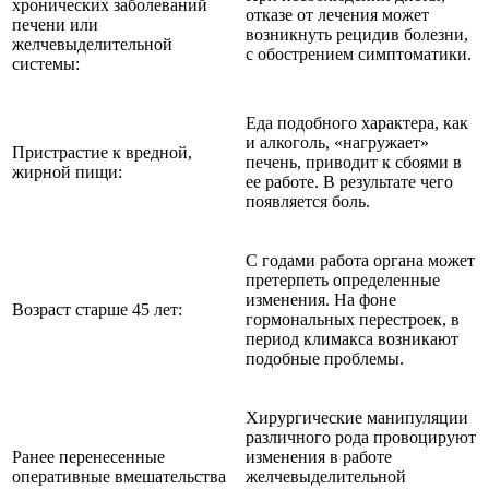
хронических заболеваний
отказе от лечения может
печени или
возникнуть рецидив болезни,
желчевыделительной
с обострением симптоматики.
системы:
Еда подобного характера, как
и алкоголь, «нагружает»
Пристрастие к вредной,
печень, приводит к сбоями в
жирной пищи:
ее работе. В результате чего
появляется боль.
С годами работа органа может
претерпеть определенные
изменения. На фоне
Возраст старше 45 лет:
гормональных перестроек, в
период климакса возникают
подобные проблемы.
Хирургические манипуляции
различного рода провоцируют
Ранее перенесенные
изменения в работе
оперативные вмешательства
желчевыделительной