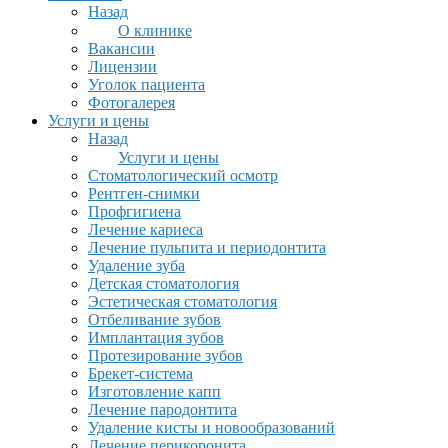
Назад
О клинике
Вакансии
Лицензии
Уголок пациента
Фотогалерея
Услуги и цены
Назад
Услуги и цены
Стоматологический осмотр
Рентген-снимки
Профгигиена
Лечение кариеса
Лечение пульпита и периодонтита
Удаление зуба
Детская стоматология
Эстетическая стоматология
Отбеливание зубов
Имплантация зубов
Протезирование зубов
Брекет-система
Изготовление капп
Лечение пародонтита
Удаление кисты и новообразований
Лечение перикоронита