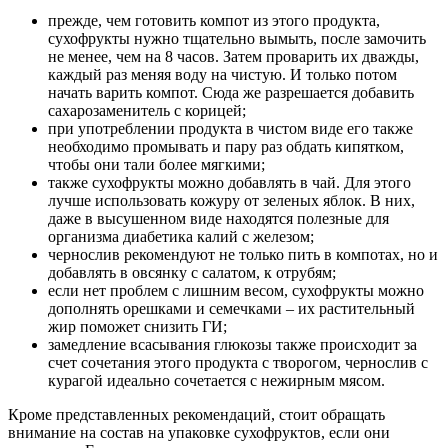
прежде, чем готовить компот из этого продукта,
сухофрукты нужно тщательно вымыть, после замочить
не менее, чем на 8 часов. Затем проварить их дважды,
каждый раз меняя воду на чистую. И только потом
начать варить компот. Сюда же разрешается добавить
сахарозаменитель с корицей;
при употреблении продукта в чистом виде его также
необходимо промывать и пару раз обдать кипятком,
чтобы они тали более мягкими;
также сухофрукты можно добавлять в чай. Для этого
лучше использовать кожуру от зеленых яблок. В них,
даже в высушенном виде находятся полезные для
организма диабетика калий с железом;
чернослив рекомендуют не только пить в компотах, но и
добавлять в овсянку с салатом, к отрубям;
если нет проблем с лишним весом, сухофрукты можно
дополнять орешками и семечками – их растительный
жир поможет снизить ГИ;
замедление всасывания глюкозы также происходит за
счет сочетания этого продукта с творогом, чернослив с
курагой идеально сочетается с нежирным мясом.
Кроме представленных рекомендаций, стоит обращать
внимание на состав на упаковке сухофруктов, если они