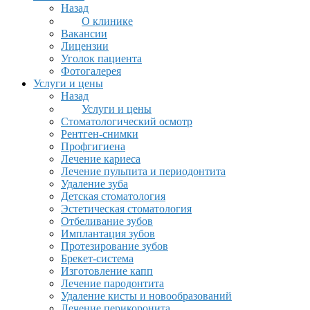
Назад
О клинике
Вакансии
Лицензии
Уголок пациента
Фотогалерея
Услуги и цены
Назад
Услуги и цены
Стоматологический осмотр
Рентген-снимки
Профгигиена
Лечение кариеса
Лечение пульпита и периодонтита
Удаление зуба
Детская стоматология
Эстетическая стоматология
Отбеливание зубов
Имплантация зубов
Протезирование зубов
Брекет-система
Изготовление капп
Лечение пародонтита
Удаление кисты и новообразований
Лечение перикоронита