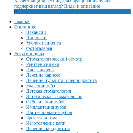
Какая толщина ресниц для наращивания лучше
подчеркнет ваш взгляд? Виды и описание
0
Главная
О клинике
Вакансии
Лицензии
Уголок пациента
Фотогалерея
Услуги и цены
Стоматологический осмотр
Рентген-снимки
Профгигиена
Лечение кариеса
Лечение пульпита и периодонтита
Удаление зуба
Детская стоматология
Эстетическая стоматология
Отбеливание зубов
Имплантация зубов
Протезирование зубов
Брекет-система
Изготовление капп
Лечение пародонтита