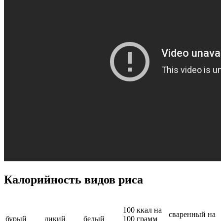
Калорийность видов риса
100 ккал на
сваренный на
бурый
дикий
белый
100 грамм