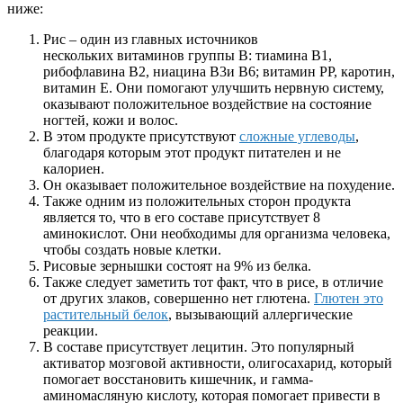
ниже:
Рис – один из главных источников
нескольких витаминов группы В: тиамина В1,
рибофлавина В2, ниацина В3и В6; витамин РР, каротин,
витамин Е. Они помогают улучшить нервную систему,
оказывают положительное воздействие на состояние
ногтей, кожи и волос.
В этом продукте присутствуют
сложные углеводы
,
благодаря которым этот продукт питателен и не
калориен.
Он оказывает положительное воздействие на похудение.
Также одним из положительных сторон продукта
является то, что в его составе присутствует 8
аминокислот. Они необходимы для организма человека,
чтобы создать новые клетки.
Рисовые зернышки состоят на 9% из белка.
Также следует заметить тот факт, что в рисе, в отличие
от других злаков, совершенно нет глютена.
Глютен это
растительный белок
, вызывающий аллергические
реакции.
В составе присутствует лецитин. Это популярный
активатор мозговой активности, олигосахарид, который
помогает восстановить кишечник, и гамма-
аминомасляную кислоту, которая помогает привести в