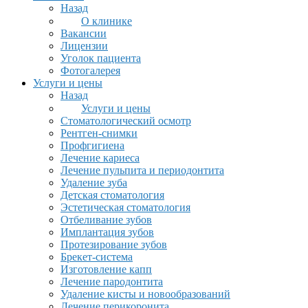
Назад
О клинике
Вакансии
Лицензии
Уголок пациента
Фотогалерея
Услуги и цены
Назад
Услуги и цены
Стоматологический осмотр
Рентген-снимки
Профгигиена
Лечение кариеса
Лечение пульпита и периодонтита
Удаление зуба
Детская стоматология
Эстетическая стоматология
Отбеливание зубов
Имплантация зубов
Протезирование зубов
Брекет-система
Изготовление капп
Лечение пародонтита
Удаление кисты и новообразований
Лечение перикоронита