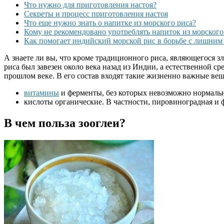
Что нужно для приготовления настоя?
Секреты и процесс приготовления настоя
Что еще нужно знать о напитке из морского риса?
Кому не рекомендовано употреблять напиток из морского
Как помогает индийский морской рис в борьбе с лишним
А знаете ли вы, что кроме традиционного риса, являющегося зл
риса был завезен около века назад из Индии, а естественной с
прошлом веке. В его состав входят такие жизненно важные веще
витамины
и ферменты, без которых невозможно нормаль
кислоты органические. В частности, пировиноградная и 
В чем польза зооглеи?