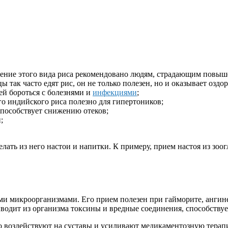
ение этого вида риса рекомендовано людям, страдающим повыш
так часто едят рис, он не только полезен, но и оказывает оздо
ей бороться с болезнями и
инфекциями
;
о индийского риса полезно для гипертоников;
способствует снижению отеков;
;
лать из него настои и напитки. К примеру, прием настоя из зоог
ми микроорганизмами. Его прием полезен при гайморите, ангин
одит из организма токсины и вредные соединения, способствуе
о воздействуют на суставы и усиливают медикаментозную терапи