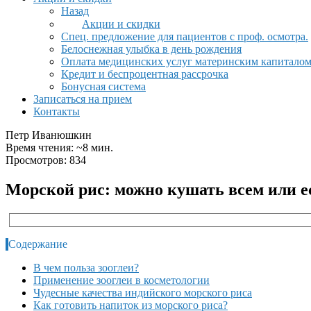
Назад
Акции и скидки
Спец. предложение для пациентов с проф. осмотра.
Белоснежная улыбка в день рождения
Оплата медицинских услуг материнским капитало
Кредит и беспроцентная рассрочка
Бонусная система
Записаться на прием
Контакты
Петр Иванюшкин
Время чтения: ~8 мин.
Просмотров: 834
Морской рис: можно кушать всем или е
Содержание
В чем польза зооглеи?
Применение зооглеи в косметологии
Чудесные качества индийского морского риса
Как готовить напиток из морского риса?