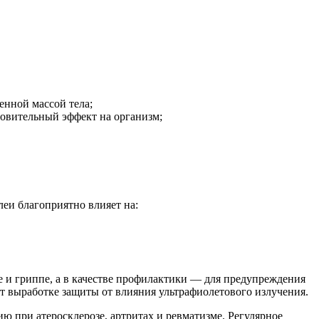
енной массой тела;
ровительный эффект на организм;
леи благоприятно влияет на:
е и гриппе, а в качестве профилактики — для предупреждения
т выработке защиты от влияния ультрафиолетового излучения.
ю при атеросклерозе, артритах и ревматизме. Регулярное