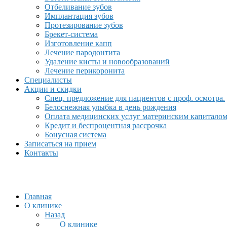
Отбеливание зубов
Имплантация зубов
Протезирование зубов
Брекет-система
Изготовление капп
Лечение пародонтита
Удаление кисты и новообразований
Лечение перикоронита
Специалисты
Акции и скидки
Спец. предложение для пациентов с проф. осмотра.
Белоснежная улыбка в день рождения
Оплата медицинских услуг материнским капитало
Кредит и беспроцентная рассрочка
Бонусная система
Записаться на прием
Контакты
Главная
О клинике
Назад
О клинике