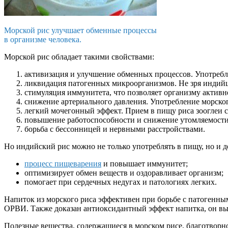
Морской рис улучшает обменные процессы
в организме человека.
Морской рис обладает такими свойствами:
активизация и улучшение обменных процессов. Употребл
ликвидация патогенных микроорганизмов. Не зря индийцы 
стимуляция иммунитета, что позволяет организму активн
снижение артериального давления. Употребление морског
легкий мочегонный эффект. Прием в пищу риса зооглеи 
повышение работоспособности и снижение утомляемости
борьба с бессонницей и нервными расстройствами.
Но индийский рис можно не только употреблять в пищу, но и де
процесс пищеварения
и повышает иммунитет;
оптимизирует обмен веществ и оздоравливает организм;
помогает при сердечных недугах и патологиях легких.
Напиток из морского риса эффективен при борьбе с патогенны
ОРВИ. Также доказан антиоксидантный эффект напитка, он выв
Полезные вещества, содержащиеся в морском рисе, благотворн