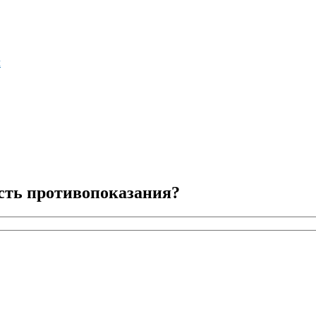
м
сть противопоказания?