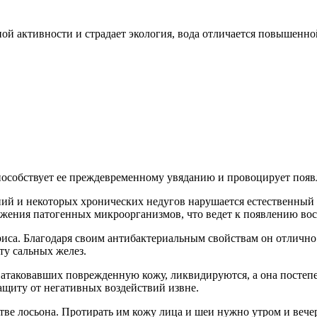
ой активности и страдает экология, вода отличается повышенно
способствует ее преждевременному увяданию и провоцирует поя
ий и некоторых хронических недугов нарушается естественный 
ожения патогенных микроорганизмов, что ведет к появлению вос
са. Благодаря своим антибактериальным свойствам он отлично 
ту сальных желез.
атаковавших поврежденную кожу, ликвидируются, а она постепе
ащиту от негативных воздействий извне.
тве лосьона. Протирать им кожу лица и шеи нужно утром и вече