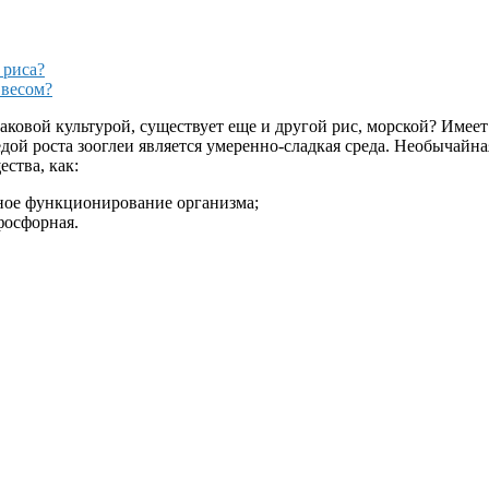
 риса?
 весом?
аковой культурой, существует еще и другой рис, морской? Имеет
редой роста зооглеи является умеренно-сладкая среда. Необычайн
ства, как:
ное функционирование организма;
фосфорная.