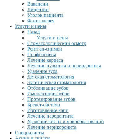
Вакансии
Лицензии
Уголок пациента
Фотогалерея
Услуги и цены
Назад
Услуги и цены
Стоматологический осмотр
Рентген-снимки
Профгигиена
Лечение кариеса
Лечение пульпита и периодонтита
Удаление зуба
Детская стоматология
Эстетическая стоматология
Отбеливание зубов
Имплантация зубов
Протезирование зубов
Брекет-система
Изготовление капп
Лечение пародонтита
Удаление кисты и новообразований
Лечение перикоронита
Специалисты
Акции и скидки