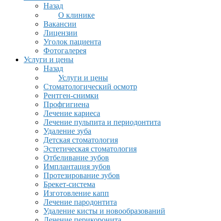
Назад
О клинике
Вакансии
Лицензии
Уголок пациента
Фотогалерея
Услуги и цены
Назад
Услуги и цены
Стоматологический осмотр
Рентген-снимки
Профгигиена
Лечение кариеса
Лечение пульпита и периодонтита
Удаление зуба
Детская стоматология
Эстетическая стоматология
Отбеливание зубов
Имплантация зубов
Протезирование зубов
Брекет-система
Изготовление капп
Лечение пародонтита
Удаление кисты и новообразований
Лечение перикоронита