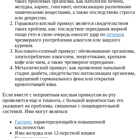
таких проблемах организма, как патологии печени,
желудка, кариес, гингивит, интоксикации различными
химическими веществами, а также последствиях стресса
или депрессии.
Горьковато-кислый привкус является свидетельством
таких проблем, как: последствие переедания жирной
пищи (что в свою очередь наносит удар по
печени
),
чрезмерного употребления алкоголя или заядлого
курения.
Кисловато-соленый привкус: обезвоживание организма,
злоупотребление алкоголем, энергетиками, крепким
кофе или чаем, а также чрезмерное переедание.
Металлический привкус: как проявление начальной
стадии диабета, свидетельство интоксикации организма,
нарушений гормонального фона или открытия
кровоточащей язвы.
Если вместе с неприятным кислым привкусом во рту
проявляется еще и тошнота, с большой вероятностью это
указывает на проблемы, связанные с пищеварительной
системой. Ими могут являться:
Гастрит
, характеризующийся повышенной
кислотностью
Язва желудка или 12-перстной кишки