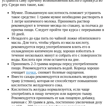
устранить саму причину возникновения кислого привкуса во
рту. Среди них такие, как:
Мумие. Повышенную кислотность поможет устранить
такое средство: 1 грамм мумие необходимо растворить в
1 литре кипяченого молока. Принимать раствор
рекомендуют в течение месяца по стакану, за полчаса до
приема пищи. Следует пройти три курса с перерывами в
10 дней.
Незадолго до еды пить по чайной ложке облепихового
масла. Для того, чтобы убрать из масла кислоту,
рекомендуется перед употреблением влить его в
охлажденную кипяченую воду, хорошо взболтать в
течение нескольких минут и собрать его с поверхности
воды. Кислота при этом останется на дне.
Принимать 2-3 грамма корицы перед употреблением
пищи. Рекомендуется запивать водой. Корица хорошо
очищает
почки
, снимает болевые ощущения.
Вместо сахара рекомендуется использовать медовую
траву (стевию), которая не способствует повышению
кислотности желудочного сока.
Кислотность желудка нормализуется, если чаще
употреблять в пищу печеную или вареную тыкву.
Рекомендуется принимать ее как пищевую добавку,
начиная с 30 грамм в день, постепенно увеличивая дозу