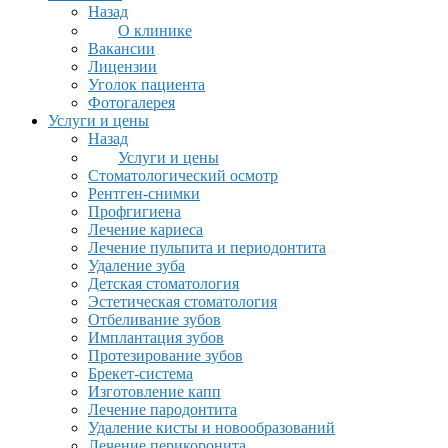
Назад
О клинике
Вакансии
Лицензии
Уголок пациента
Фотогалерея
Услуги и цены
Назад
Услуги и цены
Стоматологический осмотр
Рентген-снимки
Профгигиена
Лечение кариеса
Лечение пульпита и периодонтита
Удаление зуба
Детская стоматология
Эстетическая стоматология
Отбеливание зубов
Имплантация зубов
Протезирование зубов
Брекет-система
Изготовление капп
Лечение пародонтита
Удаление кисты и новообразований
Лечение перикоронита