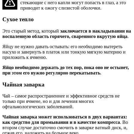
стекающие с него капли могут попасть в глаз, а это
приводит к ожогу слизистой оболочки.
Сухое тепло
Это старый метод, который
заключается в накладывании на
воспаленную область горячего, сваренного вкрутую яйца
.
Яйцу не нужно давать остывать: его необходимо вытереть
насухо и завернуть в платок или тонкую мягкую материю и
приложить к ячменю.
Яйцо необходимо держать до тех пор, пока оно не остынет,
при этом его нужно регулярно перекатывать
.
Чайная заварка
Чай – самое распространеннее и эффективное средств не
только при ячмене, но и для лечения многих
офтальмологических заболеваний.
Чайная заварка может использоваться в двух вариантах:
как средство для промывания и в качестве компресса
. Во
втором случае достаточно смочить в заварке ватный диск, и,
отжав его, наложить на больное веко.