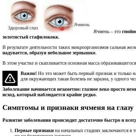
Ячмень – это
гнойн
золотистый стафилококк
.
В результате деятельности таких микроорганизмов сальная желе
надувается, образуя небольшое зернышко
.
В этом участке и скапливается основная масса образовавшегося 
Важно!
Но это может быть первый признак и только на
для окружающих такая болезнь не заразна, у одного че
Заболевание начинается незаметно: глазное веко просто нем
исход, который наблюдается крайне редко
.
Симптомы и признаки ячменя на глазу
Развитие заболевания происходит достаточно быстро и всегд
Первые признаки
на начальных стадиях заключаются в т
но не болезненное жжение.