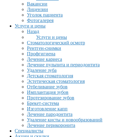
Вакансии
Лицензии
Уголок пациента
Фотогалерея
Услуги и цены
Назад
Услуги и цены
Стоматологический осмотр
Рентген-снимки
Профгигиена
Лечение кариеса
Лечение пульпита и периодонтита
Удаление зуба
Детская стоматология
Эстетическая стоматология
Отбеливание зубов
Имплантация зубов
Протезирование зубов
Брекет-система
Изготовление капп
Лечение пародонтита
Удаление кисты и новообразований
Лечение перикоронита
Специалисты
Акции и скидки