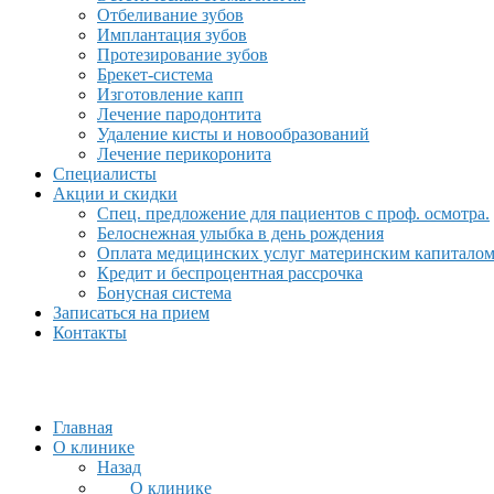
Отбеливание зубов
Имплантация зубов
Протезирование зубов
Брекет-система
Изготовление капп
Лечение пародонтита
Удаление кисты и новообразований
Лечение перикоронита
Специалисты
Акции и скидки
Спец. предложение для пациентов с проф. осмотра.
Белоснежная улыбка в день рождения
Оплата медицинских услуг материнским капитало
Кредит и беспроцентная рассрочка
Бонусная система
Записаться на прием
Контакты
Главная
О клинике
Назад
О клинике