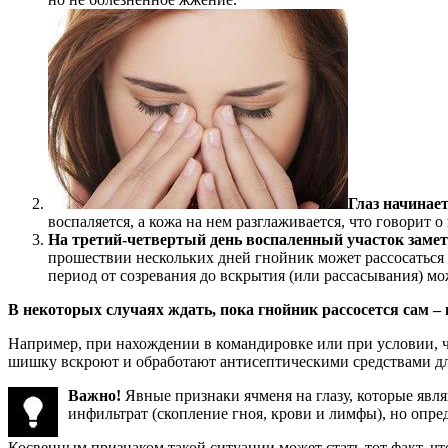
Глаз начинает
воспаляется, а кожа на нем разглаживается, что говорит 
На третий-четвертый день воспаленный участок заме
прошествии нескольких дней гнойник может рассосаться и
период от созревания до вскрытия (или рассасывания) мо
В некоторых случаях ждать, пока гнойник рассосется сам – 
Например, при нахождении в командировке или при условии, ч
шишку вскроют и обработают антисептическими средствами д
Важно!
Явные признаки ячменя на глазу, которые яв
инфильтрат (скопление гноя, крови и лимфы), но опред
Косвенным признаком такой ситуации может стать тот факт, чт