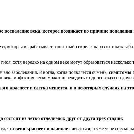
ое воспаление века, которое возникает по причине попадани
за, которая вырабатывает защитный секрет как раз от таких забо
гноя, хотя нередко на одном веке могут образоваться несколько 
чало заболевания. Иногда, когда появляется ячмень,
симптомы м
ловека инфекция легко может переходить с одного глаза на друго
ного краснеет и слегка чешется, и в некоторых случаях на э
а состоит из четко отделимых друг от друга трех стадий
:
ом, что
веко краснеет и начинает чесаться
, а уже через нескол