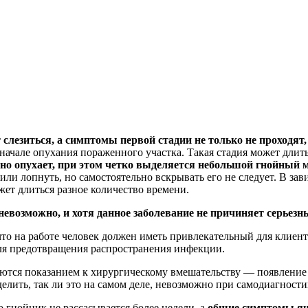
 слезиться, а симптомы первой стадии не только не проходят
о начале опухания пораженного участка. Такая стадия может длить
тно опухает, при этом четко выделяется небольшой гнойный
ли лопнуть, но самостоятельно вскрывать его не следует. В зав
жет длиться разное количество времени.
невозможно, и хотя данное заболевание не причиняет серьезн
то на работе человек должен иметь привлекательный для клиент
ля предотвращения распространения инфекции.
ляются показанием к хирургическому вмешательству — появлени
елить, так ли это на самом деле, невозможно при самодиагности
о гнойник не рассасывается более недели, а
общие симптомы яч