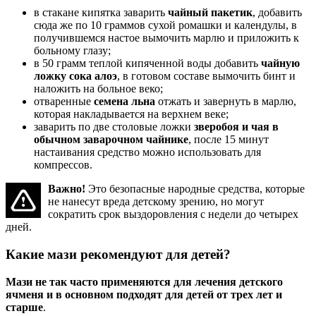
в стакане кипятка заварить
чайный пакетик
, добавить
сюда же по 10 граммов сухой ромашки и календулы, в
получившемся настое вымочить марлю и приложить к
больному глазу;
в 50 грамм теплой кипяченной воды добавить
чайную
ложку сока алоэ
, в готовом составе вымочить бинт и
наложить на больное веко;
отваренные
семена льна
отжать и завернуть в марлю,
которая накладывается на верхнем веке;
заварить по две столовые ложки
зверобоя и чая в
обычном заварочном чайнике
, после 15 минут
настаивания средство можно использовать для
компрессов.
Важно!
Это безопасные народные средства, которые
не нанесут вреда детскому зрению, но могут
сократить срок выздоровления с недели до четырех
дней.
Какие мази рекомендуют для детей?
Мази не так часто применяются для лечения детского
ячменя и в основном подходят для детей от трех лет и
старше
.