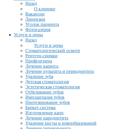
Назад
О клинике
Вакансии
Лицензии
Уголок пациента
Фотогалерея
Услуги и цены
Назад
Услуги и цены
Стоматологический осмотр
Рентген-снимки
Профгигиена
Лечение кариеса
Лечение пульпита и периодонтита
Удаление зуба
Детская стоматология
Эстетическая стоматология
Отбеливание зубов
Имплантация зубов
Протезирование зубов
Брекет-система
Изготовление капп
Лечение пародонтита
Удаление кисты и новообразований
Лечение перикоронита