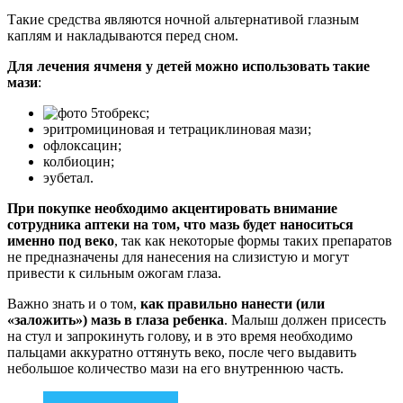
Такие средства являются ночной альтернативой глазным
каплям и накладываются перед сном.
Для лечения ячменя у детей можно использовать такие
мази
:
тобрекс;
эритромициновая и тетрациклиновая мази;
офлоксацин;
колбиоцин;
эубетал.
При покупке необходимо акцентировать внимание
сотрудника аптеки на том, что мазь будет наноситься
именно под веко
, так как некоторые формы таких препаратов
не предназначены для нанесения на слизистую и могут
привести к сильным ожогам глаза.
Важно знать и о том,
как правильно нанести (или
«заложить») мазь в глаза ребенка
. Малыш должен присесть
на стул и запрокинуть голову, и в это время необходимо
пальцами аккуратно оттянуть веко, после чего выдавить
небольшое количество мази на его внутреннюю часть.