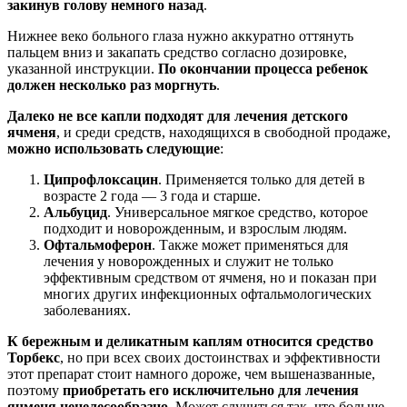
закинув голову немного назад
.
Нижнее веко больного глаза нужно аккуратно оттянуть
пальцем вниз и закапать средство согласно дозировке,
указанной инструкции.
По окончании процесса ребенок
должен несколько раз моргнуть
.
Далеко не все капли подходят для лечения детского
ячменя
, и среди средств, находящихся в свободной продаже,
можно использовать следующие
:
Ципрофлоксацин
. Применяется только для детей в
возрасте 2 года — 3 года и старше.
Альбуцид
. Универсальное мягкое средство, которое
подходит и новорожденным, и взрослым людям.
Офтальмоферон
. Также может применяться для
лечения у новорожденных и служит не только
эффективным средством от ячменя, но и показан при
многих других инфекционных офтальмологических
заболеваниях.
К бережным и деликатным каплям относится средство
Торбекс
, но при всех своих достоинствах и эффективности
этот препарат стоит намного дороже, чем вышеназванные,
поэтому
приобретать его исключительно для лечения
ячменя нецелесообразно
. Может случиться так, что больше