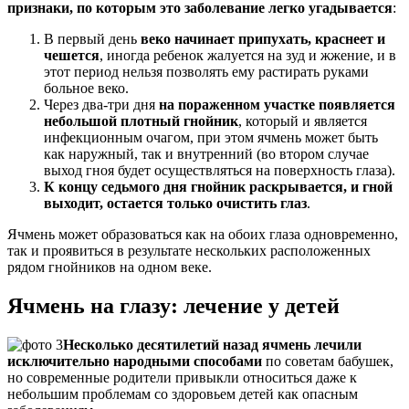
признаки, по которым это заболевание легко угадывается
:
В первый день
веко начинает припухать, краснеет и
чешется
, иногда ребенок жалуется на зуд и жжение, и в
этот период нельзя позволять ему растирать руками
больное веко.
Через два-три дня
на пораженном участке появляется
небольшой плотный гнойник
, который и является
инфекционным очагом, при этом ячмень может быть
как наружный, так и внутренний (во втором случае
выход гноя будет осуществляться на поверхность глаза).
К концу седьмого дня гнойник раскрывается, и гной
выходит, остается только очистить глаз
.
Ячмень может образоваться как на обоих глаза одновременно,
так и проявиться в результате нескольких расположенных
рядом гнойников на одном веке.
Ячмень на глазу: лечение у детей
Несколько десятилетий назад ячмень лечили
исключительно народными способами
по советам бабушек,
но современные родители привыкли относиться даже к
небольшим проблемам со здоровьем детей как опасным