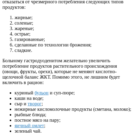
отказаться от чрезмерного потребления следующих типов
продуктов:
жирные;
соленые;
жареные;
острые;
газированные;
сделанные по технологии брожения;
сладкие.
Больному гастродуоденитом желательно увеличить
потребление продуктов растительного происхождения
(овощи, фрукты, орехи), которые не меняют кислотно-
щелочной баланс ЖКТ. Помимо этого, не лишним будет
включить в рацион:
куриный
бульон
и суп-пюре;
каши на воде;
сыр и
творог
;
нежирные кисломолочные продукты (сметана, молоко);
рыбные блюда;
постное мясо на пару;
яичный омлет
;
зеленый чай.