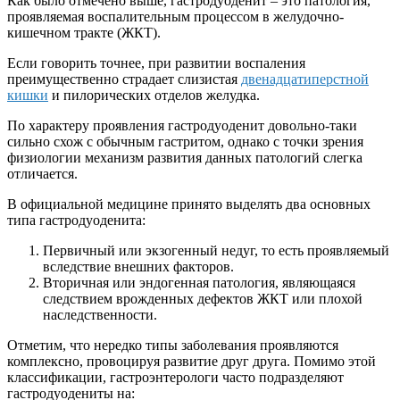
Как было отмечено выше, гастродуоденит – это патология,
проявляемая воспалительным процессом в желудочно-
кишечном тракте (ЖКТ).
Если говорить точнее, при развитии воспаления
преимущественно страдает слизистая
двенадцатиперстной
кишки
и пилорических отделов желудка.
По характеру проявления гастродуоденит довольно-таки
сильно схож с обычным гастритом, однако с точки зрения
физиологии механизм развития данных патологий слегка
отличается.
В официальной медицине принято выделять два основных
типа гастродуоденита:
Первичный или экзогенный недуг, то есть проявляемый
вследствие внешних факторов.
Вторичная или эндогенная патология, являющаяся
следствием врожденных дефектов ЖКТ или плохой
наследственности.
Отметим, что нередко типы заболевания проявляются
комплексно, провоцируя развитие друг друга. Помимо этой
классификации, гастроэнтерологи часто подразделяют
гастродуодениты на: