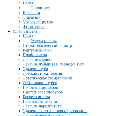
Назад
О клинике
Вакансии
Лицензии
Уголок пациента
Фотогалерея
Услуги и цены
Назад
Услуги и цены
Стоматологический осмотр
Рентген-снимки
Профгигиена
Лечение кариеса
Лечение пульпита и периодонтита
Удаление зуба
Детская стоматология
Эстетическая стоматология
Отбеливание зубов
Имплантация зубов
Протезирование зубов
Брекет-система
Изготовление капп
Лечение пародонтита
Удаление кисты и новообразований
Лечение перикоронита