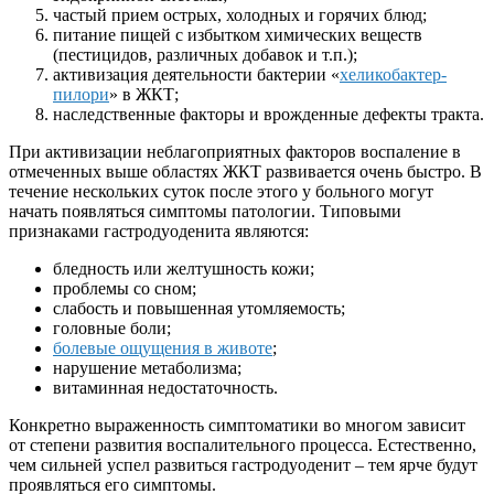
частый прием острых, холодных и горячих блюд;
питание пищей с избытком химических веществ
(пестицидов, различных добавок и т.п.);
активизация деятельности бактерии «
хеликобактер-
пилори
» в ЖКТ;
наследственные факторы и врожденные дефекты тракта.
При активизации неблагоприятных факторов воспаление в
отмеченных выше областях ЖКТ развивается очень быстро. В
течение нескольких суток после этого у больного могут
начать появляться симптомы патологии. Типовыми
признаками гастродуоденита являются:
бледность или желтушность кожи;
проблемы со сном;
слабость и повышенная утомляемость;
головные боли;
болевые ощущения в животе
;
нарушение метаболизма;
витаминная недостаточность.
Конкретно выраженность симптоматики во многом зависит
от степени развития воспалительного процесса. Естественно,
чем сильней успел развиться гастродуоденит – тем ярче будут
проявляться его симптомы.