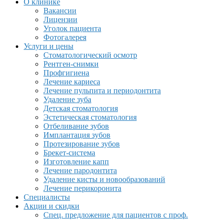
О клинике
Вакансии
Лицензии
Уголок пациента
Фотогалерея
Услуги и цены
Стоматологический осмотр
Рентген-снимки
Профгигиена
Лечение кариеса
Лечение пульпита и периодонтита
Удаление зуба
Детская стоматология
Эстетическая стоматология
Отбеливание зубов
Имплантация зубов
Протезирование зубов
Брекет-система
Изготовление капп
Лечение пародонтита
Удаление кисты и новообразований
Лечение перикоронита
Специалисты
Акции и скидки
Спец. предложение для пациентов с проф.