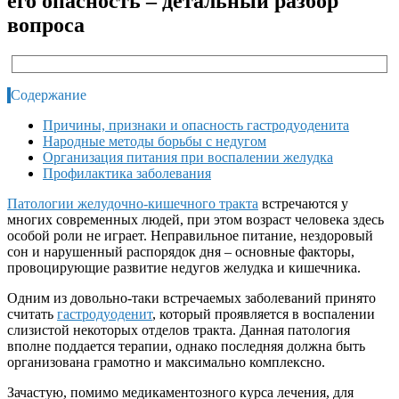
его опасность – детальный разбор
вопроса
Содержание
Причины, признаки и опасность гастродуоденита
Народные методы борьбы с недугом
Организация питания при воспалении желудка
Профилактика заболевания
Патологии желудочно-кишечного тракта
встречаются у
многих современных людей, при этом возраст человека здесь
особой роли не играет. Неправильное питание, нездоровый
сон и нарушенный распорядок дня – основные факторы,
провоцирующие развитие недугов желудка и кишечника.
Одним из довольно-таки встречаемых заболеваний принято
считать
гастродуоденит
, который проявляется в воспалении
слизистой некоторых отделов тракта. Данная патология
вполне поддается терапии, однако последняя должна быть
организована грамотно и максимально комплексно.
Зачастую, помимо медикаментозного курса лечения, для