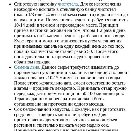
Спиртовую настойку
чистотела
. Для ее изготовления
необходимо всыпать в стеклянную банку чистотел
(около 1/3 или 1/4 всего объема емкости) и долить его до
верха спиртом. Полученное средство требуется настоять
10-14 дней в темном и прохладном месте. Принцип
приема настойки основан на том, чтобы 1-2 раза в день
принимать по 5 капель средства, разбавленного в воде.
Курс терапии можно организовать путем увеличения
принимаемых капель на одну каждый день до тех пор,
пока их количество не станет равно 50. После этого
последовательность приема следует провести в
обратном порядке.
Семена льна
. Данное сырье требуется измельчить до
порошковой субстанции и в количестве одной столовой
ложки поварить 10-15 минут в половине литра воды.
После этого желательно дать смеси естественно остыть,
а затем – процедить лекарство. Принимать отвар нужно
перед каждым приемом пищи по 50-100 миллилитров.
Терапия данным «препаратом» должна быть
организована на протяжении одного месяца.
Сок белокочанной капусты. Пожалуй, как приготовить
средство — говорить много не требуется. Для
приготовления достаточно взять несколько листьев
растения и тщательно выжать через марлю сок.
Принимать его необходимо перед каждым приемом