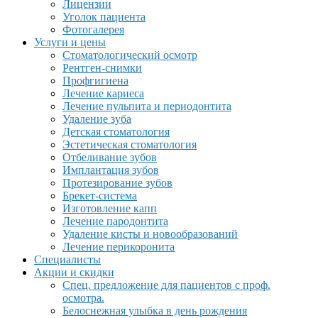
Лицензии
Уголок пациента
Фотогалерея
Услуги и цены
Стоматологический осмотр
Рентген-снимки
Профгигиена
Лечение кариеса
Лечение пульпита и периодонтита
Удаление зуба
Детская стоматология
Эстетическая стоматология
Отбеливание зубов
Имплантация зубов
Протезирование зубов
Брекет-система
Изготовление капп
Лечение пародонтита
Удаление кисты и новообразований
Лечение перикоронита
Специалисты
Акции и скидки
Спец. предложение для пациентов с проф.
осмотра.
Белоснежная улыбка в день рождения