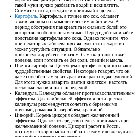
такой муки нужно разбавить водой и вскипятить.
Снимите с огня, остудите и принимайте до еды.
Картофель.
Картофель, а точнее его сок, обладает
заживляющим и спазмолитическим действием. В
период обострения панкреатита и сильных болей это
лекарство особенно незаменимо. Перед едой выпивайте
полстакана картофельного сока. Однако помните, что
при некоторых заболеваниях желудка это лекарство
может усугубить ситуации. Обязательно
проконсультируйтесь с врачом. Сама картошка тоже
полезна, если готовить ее без соли, специй и масла.
Цветки картофеля. Цветущем картофелю приписывают
чудодейственные свойства. Некоторые говорят, что он
даже способен замедлить развитие рака поджелудочной.
Для этого нужно заварить цветки кипятком, настоять
несколько часов и пить перед едой.
Календула. Календула обладает противовоспалительным
эффектом. Для наибольшей эффективности цветки
календулы рекомендуется сочетать с березовыми
почками, ромашкой, зверобоем, крапивой.
Цикорий. Корень цикория обладает желчегонный
эффектом. Однако это средство нельзя принимать при
желчекаменной болезни. Цикорий растет в Росси,
поэтому его корни можно собрать самим или же купить