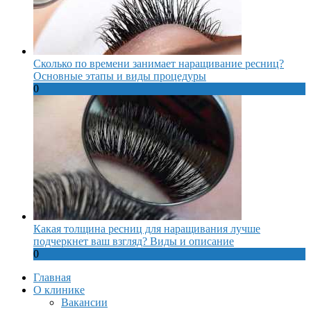
Сколько по времени занимает наращивание ресниц?
Основные этапы и виды процедуры
0
Какая толщина ресниц для наращивания лучше
подчеркнет ваш взгляд? Виды и описание
0
Главная
О клинике
Вакансии