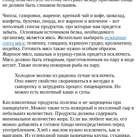
не должен быть слишком большим.
Чипсы, газировки, жареное, крепкий чай и кофе, шоколад,
конфеты, булочки, пицца, все жареное и копченое – вот
неполный список продуктов, про которые вам придется
забыть. Основным источником белка, необходимого
организму, является мясо. Желательно выбирать
нежирные
сорта мяса:
телятину, говядину, куриную грудку, крольчатину,
индейку. Готовить мясо также нужно особым образом.
Жареное мясо, шашлык и курицу-гриль придется исключить.
Мясо должно быть отварным, приготовленным на пару в виде
котлет. Также полезна нежирная рыба на пару.
Холодное молоко из рациона лучше исключить.
Оно имеет свойство сворачиваться в желудке в
сыворотку и затруднять процесс пищеварения. Но
можно есть молочный каши и супы.
Кисломолочные продукты полезны и не запрещены при
панкреатите. Можно также есть нежирный и несоленый сыр в
небольших количествах. Продукты должны содержать
минимальное количество жира. Если вы любите масло, его
можно добавлять в готовое блюдо непосредственно перед
употреблением. Хлеб с маслом нужно исключить, как и
маргарин. Из углеводной пищи разрешены крупы, сухарики,