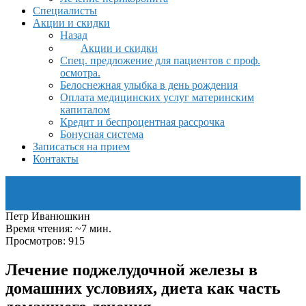
Специалисты
Акции и скидки
Назад
Акции и скидки
Спец. предложение для пациентов с проф.
осмотра.
Белоснежная улыбка в день рождения
Оплата медицинских услуг материнским
капиталом
Кредит и беспроцентная рассрочка
Бонусная система
Записаться на прием
Контакты
Петр Иванюшкин
Время чтения: ~7 мин.
Просмотров: 915
Лечение поджелудочной железы в
домашних условиях, диета как часть