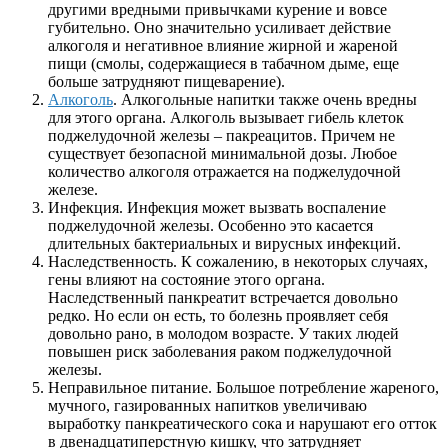
другими вредными привычками курение и вовсе
губительно. Оно значительно усиливает действие
алкоголя и негативное влияние жирной и жареной
пищи (смолы, содержащиеся в табачном дыме, еще
больше затрудняют пищеварение).
Алкоголь
. Алкогольные напитки также очень вредны
для этого органа. Алкоголь вызывает гибель клеток
поджелудочной железы – пакреацитов. Причем не
существует безопасной минимальной дозы. Любое
количество алкоголя отражается на поджелудочной
железе.
Инфекция. Инфекция может вызвать воспаление
поджелудочной железы. Особенно это касается
длительных бактериальных и вирусных инфекций.
Наследственность. К сожалению, в некоторых случаях,
гены влияют на состояние этого органа.
Наследственный панкреатит встречается довольно
редко. Но если он есть, то болезнь проявляет себя
довольно рано, в молодом возрасте. У таких людей
повышен риск заболевания раком поджелудочной
железы.
Неправильное питание. Большое потребление жареного,
мучного, газированных напитков увеличиваю
выработку панкреатического сока и нарушают его отток
в двенадцатиперстную кишку, что затрудняет