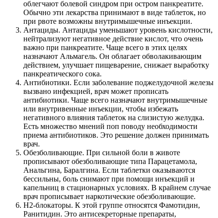
облегчают болевой синдром при остром панкреатите.
Обычно эти лекарства принимают в виде таблеток, но
при рвоте возможны внутримышечные инъекции.
Антациды. Антациды уменьшают уровень кислотности,
нейтрализуют негативное действие кислот, что очень
важно при панкреатите. Чаще всего в этих целях
назначают Альмагель. Он облагает обволакивающим
действием, улучшает пищеварение, снижает выработку
панкреатического сока.
Антибиотики. Если заболевание поджелудочной железы
вызвано инфекцией, врач может прописать
антибиотики. Чаще всего назначают внутримышечные
или внутривенные инъекции, чтобы избежать
негативного влияния таблеток на слизистую желудка.
Есть множество мнений поп поводу необходимости
приема антибиотиков. Это решение должен принимать
врач.
Обезболивающие. При сильной боли в животе
прописывают обезболивающие типа Парацетамола,
Анальгина, Баралгина. Если таблетки оказываются
бессильны, боль снимают при помощи инъекций и
капельниц в стационарных условиях. В крайнем случае
врач прописывает наркотические обезболивающие.
Н2-блокаторы. К этой группе относятся Фамотидин,
Ранитидин. Это антисекреторные препараты,