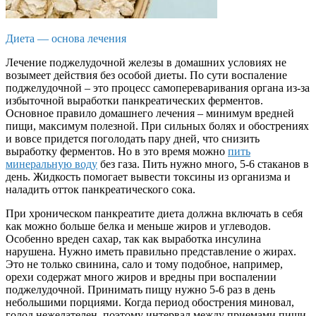
Диета — основа лечения
Лечение поджелудочной железы в домашних условиях не
возымеет действия без особой диеты. По сути воспаление
поджелудочной – это процесс самопереваривания органа из-за
избыточной выработки панкреатических ферментов.
Основное правило домашнего лечения – минимум вредней
пищи, максимум полезной. При сильных болях и обострениях
и вовсе придется поголодать пару дней, что снизить
выработку ферментов. Но в это время можно
пить
минеральную воду
без газа. Пить нужно много, 5-6 стаканов в
день. Жидкость помогает вывести токсины из организма и
наладить отток панкреатического сока.
При хроническом панкреатите диета должна включать в себя
как можно больше белка и меньше жиров и углеводов.
Особенно вреден сахар, так как выработка инсулина
нарушена. Нужно иметь правильно представление о жирах.
Это не только свинина, сало и тому подобное, например,
орехи содержат много жиров и вредны при воспалении
поджелудочной. Принимать пищу нужно 5-6 раз в день
небольшими порциями. Когда период обострения миновал,
голод нежелателен, поэтому интервал между приемами пищи