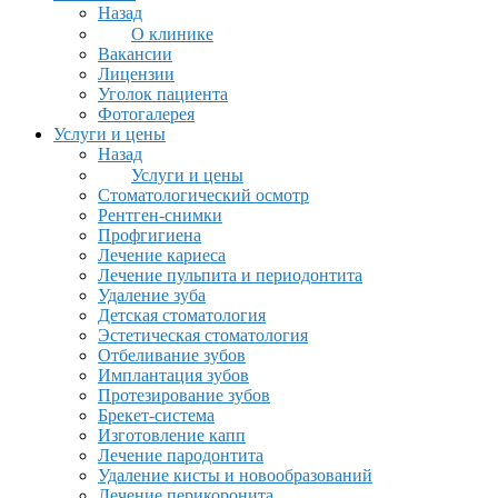
Назад
О клинике
Вакансии
Лицензии
Уголок пациента
Фотогалерея
Услуги и цены
Назад
Услуги и цены
Стоматологический осмотр
Рентген-снимки
Профгигиена
Лечение кариеса
Лечение пульпита и периодонтита
Удаление зуба
Детская стоматология
Эстетическая стоматология
Отбеливание зубов
Имплантация зубов
Протезирование зубов
Брекет-система
Изготовление капп
Лечение пародонтита
Удаление кисты и новообразований
Лечение перикоронита