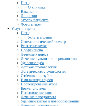
Назад
О клинике
Вакансии
Лицензии
Уголок пациента
Фотогалерея
Услуги и цены
Назад
Услуги и цены
Стоматологический осмотр
Рентген-снимки
Профгигиена
Лечение кариеса
Лечение пульпита и периодонтита
Удаление зуба
Детская стоматология
Эстетическая стоматология
Отбеливание зубов
Имплантация зубов
Протезирование зубов
Брекет-система
Изготовление капп
Лечение пародонтита
Удаление кисты и новообразований
Лечение перикоронита