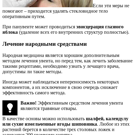
Если эти меры не
помогают – приходится удалять стекловидное тело
оперативным путем.
При панувеите может проводиться
эвисцерация глазного
яблока
(удаление всех его внутренних структур полностью).
Лечение народными средствами
Народная медицина является хорошим дополнительным
методом лечения увеита, но перед тем, как лечить заболевание
такими рецептами, необходимо узнать у лечащего врача,
допустимы ли такие методы.
Иногда может наблюдаться непереносимость некоторых
компонентов, а их исключение в свою очередь снижает
эффективность самого метода.
Важно!
Эффективным средством лечения увеита
являются травяные отвары.
В качестве основы можно использовать
шалфей, календулу
или сухие измельченные ягоды шиповника
. Любое из этих
растений берется в количестве трех столовых ложек и
заливается 200 граммами кипятка.