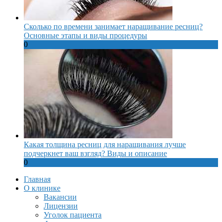
Сколько по времени занимает наращивание ресниц?
Основные этапы и виды процедуры
0
Какая толщина ресниц для наращивания лучше
подчеркнет ваш взгляд? Виды и описание
0
Главная
О клинике
Вакансии
Лицензии
Уголок пациента