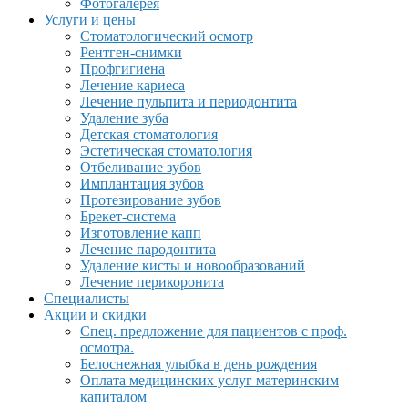
Фотогалерея
Услуги и цены
Стоматологический осмотр
Рентген-снимки
Профгигиена
Лечение кариеса
Лечение пульпита и периодонтита
Удаление зуба
Детская стоматология
Эстетическая стоматология
Отбеливание зубов
Имплантация зубов
Протезирование зубов
Брекет-система
Изготовление капп
Лечение пародонтита
Удаление кисты и новообразований
Лечение перикоронита
Специалисты
Акции и скидки
Спец. предложение для пациентов с проф.
осмотра.
Белоснежная улыбка в день рождения
Оплата медицинских услуг материнским
капиталом