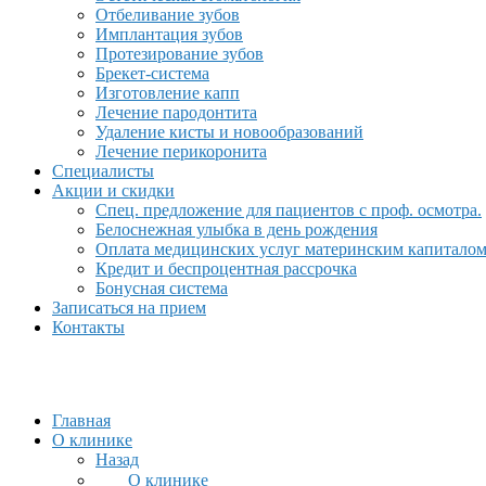
Отбеливание зубов
Имплантация зубов
Протезирование зубов
Брекет-система
Изготовление капп
Лечение пародонтита
Удаление кисты и новообразований
Лечение перикоронита
Специалисты
Акции и скидки
Спец. предложение для пациентов с проф. осмотра.
Белоснежная улыбка в день рождения
Оплата медицинских услуг материнским капитало
Кредит и беспроцентная рассрочка
Бонусная система
Записаться на прием
Контакты
Главная
О клинике
Назад
О клинике