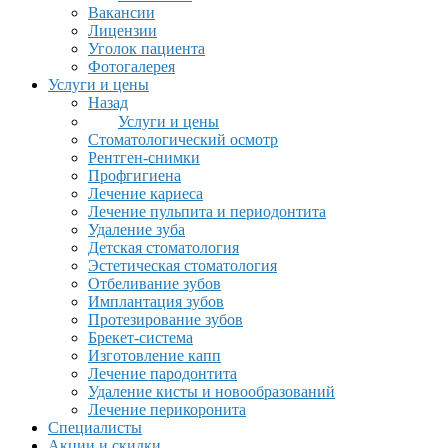
Вакансии
Лицензии
Уголок пациента
Фотогалерея
Услуги и цены
Назад
Услуги и цены
Стоматологический осмотр
Рентген-снимки
Профгигиена
Лечение кариеса
Лечение пульпита и периодонтита
Удаление зуба
Детская стоматология
Эстетическая стоматология
Отбеливание зубов
Имплантация зубов
Протезирование зубов
Брекет-система
Изготовление капп
Лечение пародонтита
Удаление кисты и новообразований
Лечение перикоронита
Специалисты
Акции и скидки