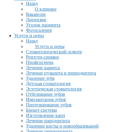
Назад
О клинике
Вакансии
Лицензии
Уголок пациента
Фотогалерея
Услуги и цены
Назад
Услуги и цены
Стоматологический осмотр
Рентген-снимки
Профгигиена
Лечение кариеса
Лечение пульпита и периодонтита
Удаление зуба
Детская стоматология
Эстетическая стоматология
Отбеливание зубов
Имплантация зубов
Протезирование зубов
Брекет-система
Изготовление капп
Лечение пародонтита
Удаление кисты и новообразований
Лечение перикоронита