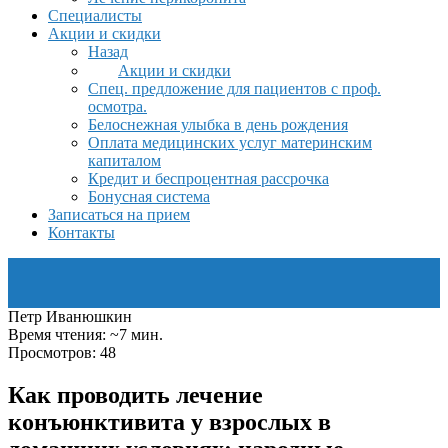
Специалисты
Акции и скидки
Назад
Акции и скидки
Спец. предложение для пациентов с проф.
осмотра.
Белоснежная улыбка в день рождения
Оплата медицинских услуг материнским
капиталом
Кредит и беспроцентная рассрочка
Бонусная система
Записаться на прием
Контакты
Петр Иванюшкин
Время чтения: ~7 мин.
Просмотров: 48
Как проводить лечение
конъюнктивита у взрослых в