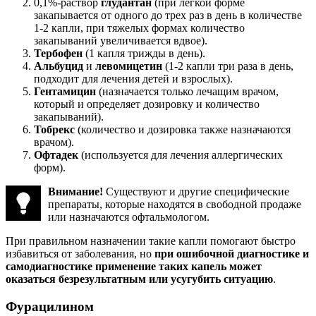
0,1%-раствор
глудантан
(при легкой форме
закапывается от одного до трех раз в день в количестве
1-2 капли, при тяжелых формах количество
закапываний увеличивается вдвое).
Тербофен
(1 капля трижды в день).
Альбуцид
и
левомицетин
(1-2 капли три раза в день,
подходит для лечения детей и взрослых).
Гентамицин
(назначается только лечащим врачом,
который и определяет дозировку и количество
закапываний).
Тобрекс
(количество и дозировка также назначаются
врачом).
Офтадек
(используется для лечения аллергических
форм).
Внимание!
Существуют и другие специфические
препараты, которые находятся в свободной продаже
или назначаются офтальмологом.
При правильном назначении такие капли помогают быстро
избавиться от заболевания, но
при ошибочной диагностике и
самодиагностике применение таких капель может
оказаться безрезультатным или усугубить ситуацию
.
Фурацилином