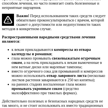
способом лечения, но часто помогает снять болезненные и
неприятные ощущения.
Важно!
Перед использованием таких средств следует
обязательно проконсультироваться с врачом, которой
скажет о допустимости или недопустимости таких
методов в конкретном случае.
Распространенными народными средствами лечения
являются
:
к векам прикладываются
компрессы из отвара
календулы и ромашки
;
глаза можно промывать
свежевыжатым огуречным
соком
, а на ночь прикладывать к векам вымоченные в
нем ватные диски или марлевые тампоны;
вместо огуречного сока для промываний и компрессов
можно использовать
отвар лаврового листа
(несколько
листков растения завариваются в 250 мл кипятка);
на ранних стадиях воспаленные глаза можно
промывать укропным соком
(средство
малоэффективно при тяжелых формах).
Действительно полезных и безопасных народных средств не
так много, и не стоит использовать их вместо традиционных