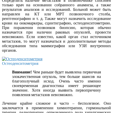
Определить наличие метастазов в позвоночнике способен
только врач на основании собранного анамнеза, а также
результатов анализов и исследований. Больной может быть
направлен на КТ или МРТ позвоночного столба,
рентгенографию и т. д. Также могут назначить исследование
крови на онкомаркеры, сцинтиграфию, остеоденситометрию.
При поражении позвонков биопсию, которая обычно
назначается при наличии раковых опухолей, провести
невозможно. Если известно, какой орган стал источником
метастазов, то могут назначаться и дополнительные методы
обследования типа маммографии или УЗИ внутренних
органов.
Остеоденситометрия
Внимание!
Чем раньше будет выявлена первичная
злокачественная опухоль, тем больше шансов на
благополучный исход. Очень часто именно
своевременная диагностика имеет решающее
значение. Хотя иногда выявить первопричину
появления метастазов невозможно.
Лечение крайне сложное и часто – бесполезное. Оно
заключается в применении химиотерапии, гормональной
терапии, радиотерапии, определенного рода хирургических