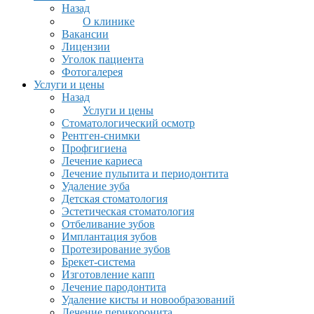
Назад
О клинике
Вакансии
Лицензии
Уголок пациента
Фотогалерея
Услуги и цены
Назад
Услуги и цены
Стоматологический осмотр
Рентген-снимки
Профгигиена
Лечение кариеса
Лечение пульпита и периодонтита
Удаление зуба
Детская стоматология
Эстетическая стоматология
Отбеливание зубов
Имплантация зубов
Протезирование зубов
Брекет-система
Изготовление капп
Лечение пародонтита
Удаление кисты и новообразований
Лечение перикоронита