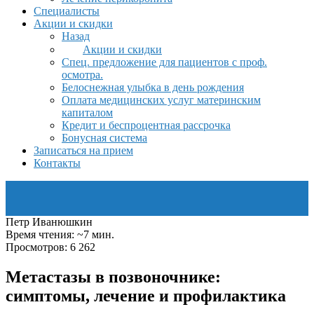
Специалисты
Акции и скидки
Назад
Акции и скидки
Спец. предложение для пациентов с проф.
осмотра.
Белоснежная улыбка в день рождения
Оплата медицинских услуг материнским
капиталом
Кредит и беспроцентная рассрочка
Бонусная система
Записаться на прием
Контакты
Петр Иванюшкин
Время чтения: ~7 мин.
Просмотров: 6 262
Метастазы в позвоночнике:
симптомы, лечение и профилактика