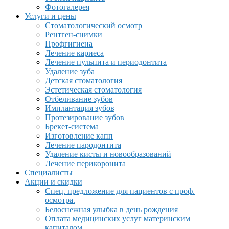
Фотогалерея
Услуги и цены
Стоматологический осмотр
Рентген-снимки
Профгигиена
Лечение кариеса
Лечение пульпита и периодонтита
Удаление зуба
Детская стоматология
Эстетическая стоматология
Отбеливание зубов
Имплантация зубов
Протезирование зубов
Брекет-система
Изготовление капп
Лечение пародонтита
Удаление кисты и новообразований
Лечение перикоронита
Специалисты
Акции и скидки
Спец. предложение для пациентов с проф.
осмотра.
Белоснежная улыбка в день рождения
Оплата медицинских услуг материнским
капиталом