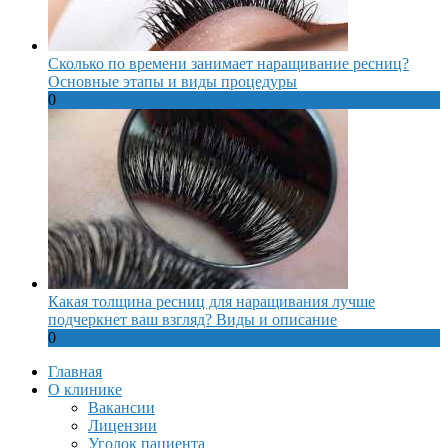
Сколько по времени занимает наращивание ресниц?
Основные этапы и виды процедуры
0
Какая толщина ресниц для наращивания лучше
подчеркнет ваш взгляд? Виды и описание
0
Главная
О клинике
Вакансии
Лицензии
Уголок пациента