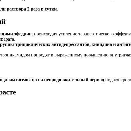
пли раствора 2 раза в сутки
.
ий
ащими эфедрин
, происходит усиление терапевтического эффекта
парата.
руппы трициклических антидепрессантов, хинидина и антиг
с тропикамидом приводят к выраженному повышению внутриглаз
нщинам
возможно на непродолжительный период
под контроле
расте