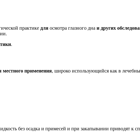
гической практике
для
осмотра глазного дна
и других обследов
ии.
тики
.
 местного применения
, широко использующийся как в лечебных
дкость без осадка и примесей и при закапывании приводят к с