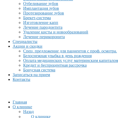
Отбеливание зубов
Имплантация зубов
Протезирование зубов
Брекет-система
Изготовление капп
Лечение пародонтита
Удаление кисты и новообразований
Лечение перикоронита
Специалисты
Акции и скидки
Спец. предложение для пациентов с проф. осмотра.
Белоснежная улыбка в день рождения
Оплата медицинских услуг материнским капитало
Кредит и беспроцентная рассрочка
Бонусная система
Записаться на прием
Контакты
Главная
О клинике
Назад
О клинике