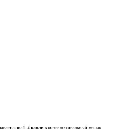
пывается
по 1–2 капли
в конъюнктивальный мешок