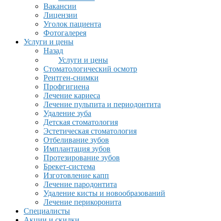
Вакансии
Лицензии
Уголок пациента
Фотогалерея
Услуги и цены
Назад
Услуги и цены
Стоматологический осмотр
Рентген-снимки
Профгигиена
Лечение кариеса
Лечение пульпита и периодонтита
Удаление зуба
Детская стоматология
Эстетическая стоматология
Отбеливание зубов
Имплантация зубов
Протезирование зубов
Брекет-система
Изготовление капп
Лечение пародонтита
Удаление кисты и новообразований
Лечение перикоронита
Специалисты
Акции и скидки