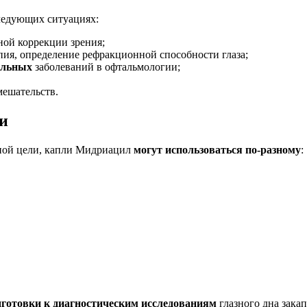
ледующих ситуациях:
ной коррекции зрения;
пия, определение рефракционной способности глаза;
тельных
заболеваний в офтальмологии;
мешательств.
и
чной цели, капли Мидриацил
могут использоваться по-разному
:
дготовки к диагностическим исследованиям
глазного дна зака