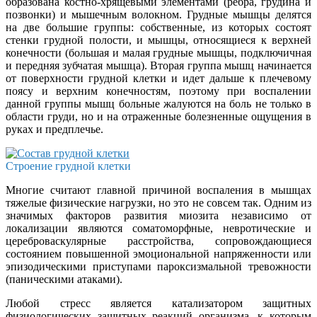
образована костно-хрящевыми элементами (ребра, грудина и
позвонки) и мышечным волокном. Грудные мышцы делятся
на две большие группы: собственные, из которых состоят
стенки грудной полости, и мышцы, относящиеся к верхней
конечности (большая и малая грудные мышцы, подключичная
и передняя зубчатая мышца). Вторая группа мышц начинается
от поверхности грудной клетки и идет дальше к плечевому
поясу и верхним конечностям, поэтому при воспалении
данной группы мышц больные жалуются на боль не только в
области груди, но и на отраженные болезненные ощущения в
руках и предплечье.
Строение грудной клетки
Многие считают главной причиной воспаления в мышцах
тяжелые физические нагрузки, но это не совсем так. Одним из
значимых факторов развития миозита независимо от
локализации являются соматоморфные, невротические и
цереброваскулярные расстройства, сопровождающиеся
состоянием повышенной эмоциональной напряженности или
эпизодическими приступами пароксизмальной тревожности
(паническими атаками).
Любой стресс является катализатором защитных
физиологических защитных реакций организма, к которым