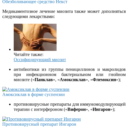
Обезболивающее средство Некст
Медикаментозное лечение миозита также может дополняться
следующими лекарствами:
Читайте также:
Оссифицирующий миозит
антибиотики из группы пенициллинов и макролидов
при инфекционном бактериальном или гнойном
миозите («
Панклав
», «
Амоксиклав
», «
Флемоксин
»);
Амоксиклав в форме суспензии
противовирусные препараты для иммуномодулирующей
терапии с интерфероном («
Виферон
», «
Ингарон
»);
Противовирусный препарат Ингарон