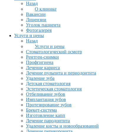
Назад
О клинике
Вакансии
Лицензии
Уголок пациента
Фотогалерея
Услуги и цены
Назад
Услуги и цены
Стоматологический осмотр
Рентген-снимки
Профгигиена
Лечение кариеса
Лечение пульпита и периодонтита
Удаление зуба
Детская стоматология
Эстетическая стоматология
Отбеливание зубов
Имплантация зубов
Протезирование зубов
Брекет-система
Изготовление капп
Лечение пародонтита
Удаление кисты и новообразований
Лечение перикоронита