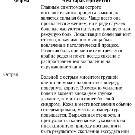
Форма
Чем характеризуется?
Главным симптомом острого
воспалительного процесса в мышцах
является сильная боль. Чаще всего она
проявляется жжением, но в ряде случаев
больные жалуются на тупую, ноющую или
режущую боль. Локализация болей зависит
от того, какая именно мышца была
вовлечена в патологический процесс.
Разлитая боль при миозите встречается
крайне редко и почти всегда связана с
распространением воспаления на
окружающие ткани.
Острая
Больной с острым миозитом грудной
клетки не может наклониться вперед,
повернуть корпус. Возможно усиление
болей в момент вдоха (чем глубже
дыхание, тем интенсивнее болевой
синдром). Кожа в месте воспаления обычно
гиперемирована, местная температура
повышается. Выраженная отечность и
припухлость тканей может указывать на
инфекционную природу воспаления и
быть результатом скопления экссудата или