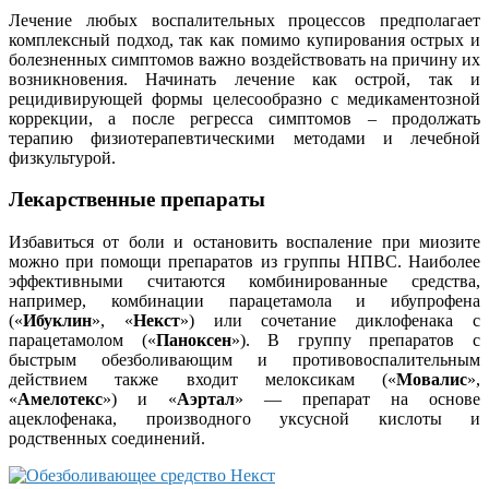
Лечение любых воспалительных процессов предполагает
комплексный подход, так как помимо купирования острых и
болезненных симптомов важно воздействовать на причину их
возникновения. Начинать лечение как острой, так и
рецидивирующей формы целесообразно с медикаментозной
коррекции, а после регресса симптомов – продолжать
терапию физиотерапевтическими методами и лечебной
физкультурой.
Лекарственные препараты
Избавиться от боли и остановить воспаление при миозите
можно при помощи препаратов из группы НПВС. Наиболее
эффективными считаются комбинированные средства,
например, комбинации парацетамола и ибупрофена
(«
Ибуклин
», «
Некст
») или сочетание диклофенака с
парацетамолом («
Паноксен
»). В группу препаратов с
быстрым обезболивающим и противовоспалительным
действием также входит мелоксикам («
Мовалис
»,
«
Амелотекс
») и «
Аэртал
» — препарат на основе
ацеклофенака, производного уксусной кислоты и
родственных соединений.