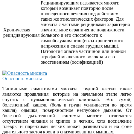
Рецидивирующим называется миозит,
который возникает повторно после
проведенного лечения под действием
таких же этиологических факторов. Для
миозита с частыми рецидивами характерно
Хроническая
значительное ограничение подвижности
рецидивирующая
больного и его способности к
самообслуживанию (из-за хронического
напряжения и спазма грудных мышц).
Патология опасна частичной или полной
атрофией мышечного волокна и его
окостенением (оссификацией)
Опасность миозита
Типичными симптомами миозита грудной клетки также
являются проявления, которые на начальном этапе легко
спутать с пульмонологической клиникой. Это сухой,
болезненный кашель (боль в груди усиливается во время
кашля), одышка, поверхностное неглубокое дыхание. От
болезней дыхательной системы миозит отличается
отсутствием чихания и хрипов в легких, хотя воспаление
плевры и паренхимы легких может развиваться и на фоне
длительного застоя крови в спазмированных мышцах.