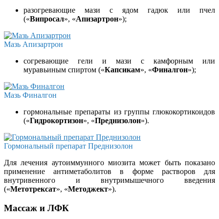
разогревающие мази с ядом гадюк или пчел
(«
Випросал
», «
Апизартрон
»);
Мазь Апизартрон
согревающие гели и мази с камфорным или
муравьиным спиртом («
Капсикам
», «
Финалгон
»);
Мазь Финалгон
гормональные препараты из группы глюкокортикоидов
(«
Гидрокортизон
», «
Преднизолон
»).
Гормональный препарат Преднизолон
Для лечения аутоиммунного миозита может быть показано
применение антиметаболитов в форме растворов для
внутривенного и внутримышечного введения
(«
Метотрексат
», «
Методжект
»).
Массаж и ЛФК