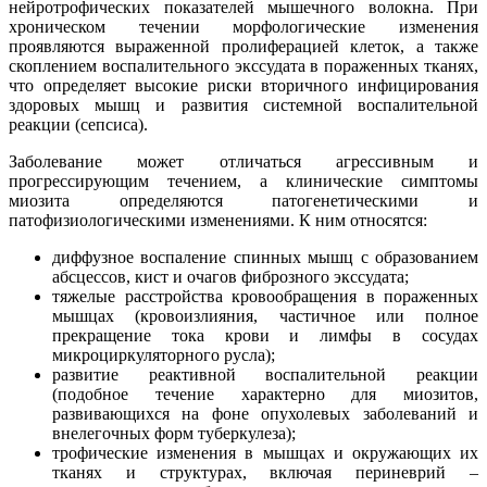
нейротрофических показателей мышечного волокна. При
хроническом течении морфологические изменения
проявляются выраженной пролиферацией клеток, а также
скоплением воспалительного экссудата в пораженных тканях,
что определяет высокие риски вторичного инфицирования
здоровых мышц и развития системной воспалительной
реакции (сепсиса).
Заболевание может отличаться агрессивным и
прогрессирующим течением, а клинические симптомы
миозита определяются патогенетическими и
патофизиологическими изменениями. К ним относятся:
диффузное воспаление спинных мышц с образованием
абсцессов, кист и очагов фиброзного экссудата;
тяжелые расстройства кровообращения в пораженных
мышцах (кровоизлияния, частичное или полное
прекращение тока крови и лимфы в сосудах
микроциркуляторного русла);
развитие реактивной воспалительной реакции
(подобное течение характерно для миозитов,
развивающихся на фоне опухолевых заболеваний и
внелегочных форм туберкулеза);
трофические изменения в мышцах и окружающих их
тканях и структурах, включая периневрий –