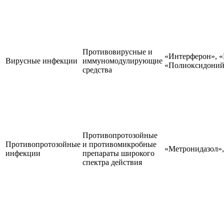
Противовирусные и
«Интерферон», 
Вирусные инфекции
иммуномодулирующие
«Полиоксидони
средства
Противопротозойные
Противопротозойные
и противомикробные
«Метронидазол»,
инфекции
препараты широкого
спектра действия