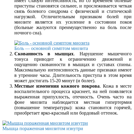
имеет слабую интенсивность, но со временем болевые
приступы становятся сильнее, и прослеживается четкая
связь болевого синдрома с физической и статической
нагрузкой. Отличительным признаком болей при
миозите является их усиление в состоянии покоя
(больные жалуются преимущественно на боль после
ночного сна).
Боль — основной симптом миозита
Скованность в мышцах
. Нарушение мышечного
тонуса приводит к ограничению движений и
ощущению скованности в мышцах и суставах спины.
Максимальную интенсивность данные признаки имеют
в утренние часы. Длительность приступа в этом время
может достигать 15-20 минут (и более).
Местные изменения кожного покрова
. Кожа в месте
воспалительного процесса краснеет, на ней появляется
выраженная припухлость, отечность. Очень часто на
фоне миозита наблюдается местная гипертермия
(повышение температуры): кожа становится горячей,
приобретает ярко-красный или бордовый оттенок.
Мышца пораженная миозитом изнутри