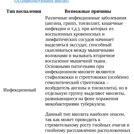
Оссифицирующий миозит
Тип воспаления
Возможные причины
Различные инфекционные заболевания
(ангина, грипп, тонзиллит, кишечные
инфекции и т.д.), при которых из
воспаленных кровеносных и
лимфатических сосудов начинает
выделяться экссудат, способный
скапливаться между мышечными
волокнами и вызывать вторичное
воспаление мышечной ткани.
Основными патогенами при
инфекционном миозите являются
стафилококки и стрептококки (особенно
гемолитический стрептококк –
возбудитель ангины и тонзиллита), но в
Инфекционный
отдельную группу выделяют миозиты,
развивающиеся на фоне поражения
микобактериями туберкулеза.
Данный тип миозита наиболее опасен,
так как может приводить к
стремительному росту гнойных очагов и
гнойному расплавлению расположенных