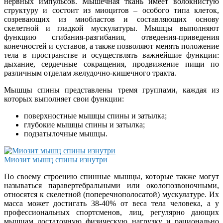
нервных импульсов. Мышечная ткань имеет волокнистую
структуру и состоит из миоцитов – особого типа клеток,
созревающих из миобластов и составляющих основу
скелетной и гладкой мускулатуры. Мышцы выполняют
функцию сгибания-разгибания, отведения-приведения
конечностей и суставов, а также позволяют менять положение
тела в пространстве и осуществлять важнейшие функции:
дыхание, сердечные сокращения, продвижение пищи по
различным отделам желудочно-кишечного тракта.
Мышцы спины представлены тремя группами, каждая из
которых выполняет свои функции:
поверхностные мышцы спины и затылка;
глубокие мышцы спины и затылка;
подзатылочные мышцы.
Миозит мышц спины изнутри
По своему строению спинные мышцы, которые также могут
называться паравертебральными или околопозвоночными,
относятся к скелетной (поперечнополосатой) мускулатуре. Их
масса может достигать 38-40% от веса тела человека, а у
профессиональных спортсменов, лиц, регулярно дающих
мышцам достаточную физическую нагрузку и рационально