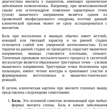
диагностика миозита у пациентов, имеющих хронические
заболевания позвоночника. Например, при межпозвоночной
грыже или остеохондрозе появление характерных точек
(узлов) мышечного напряжения является одним из
проявлений миофасциального синдрома, поэтому данный
клинический признак может не сразу ассоциироваться с
миозитом.
Боль при воспалении в мышцах обычно имеет жгучий,
ноющий или тянущий характер и на ранней стадии
отличается слабой или умеренной интенсивностью. Если
терапия на ранней стадии не проводится, нарастает мышечное
напряжение, мышцы становятся плотными, отекают.
Типичным признаком воспалительного процесса в скелетной
мускулатуре является образование триггерных точек – узелков
мышечного напряжения. Триггерные точки болезненны при
пальпации, имеют четкие контуры и принимают участие в
формировании вегетативных и мышечно-тонических
реакций.
В целом, клиническая картина при миозите спинных мышц
представлена следующими симптомами:
Боль
. Это основной симптом, возникающий при любых
формах миозита спины. Боль в начале заболевания