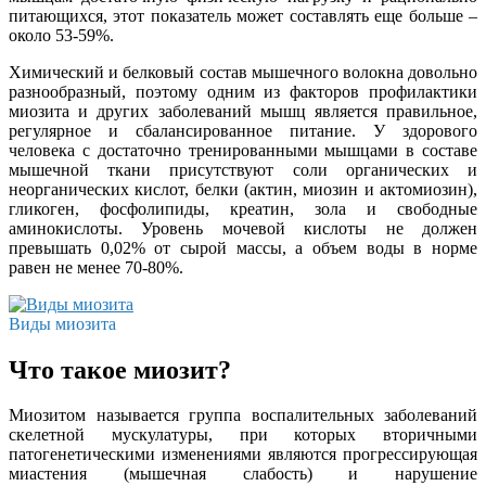
питающихся, этот показатель может составлять еще больше –
около 53-59%.
Химический и белковый состав мышечного волокна довольно
разнообразный, поэтому одним из факторов профилактики
миозита и других заболеваний мышц является правильное,
регулярное и сбалансированное питание. У здорового
человека с достаточно тренированными мышцами в составе
мышечной ткани присутствуют соли органических и
неорганических кислот, белки (актин, миозин и актомиозин),
гликоген, фосфолипиды, креатин, зола и свободные
аминокислоты. Уровень мочевой кислоты не должен
превышать 0,02% от сырой массы, а объем воды в норме
равен не менее 70-80%.
Виды миозита
Что такое миозит?
Миозитом называется группа воспалительных заболеваний
скелетной мускулатуры, при которых вторичными
патогенетическими изменениями являются прогрессирующая
миастения (мышечная слабость) и нарушение