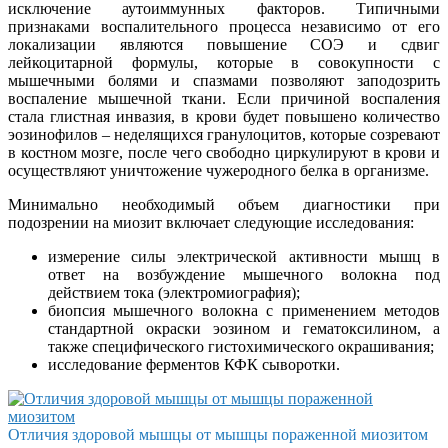
исключение аутоиммунных факторов. Типичными
признаками воспалительного процесса независимо от его
локализации являются повышение СОЭ и сдвиг
лейкоцитарной формулы, которые в совокупности с
мышечными болями и спазмами позволяют заподозрить
воспаление мышечной ткани. Если причиной воспаления
стала глистная инвазия, в крови будет повышено количество
эозинофилов – неделящихся гранулоцитов, которые созревают
в костном мозге, после чего свободно циркулируют в крови и
осуществляют уничтожение чужеродного белка в организме.
Минимально необходимый объем диагностики при
подозрении на миозит включает следующие исследования:
измерение силы электрической активности мышц в
ответ на возбуждение мышечного волокна под
действием тока (электромиография);
биопсия мышечного волокна с применением методов
стандартной окраски эозином и гематоксилином, а
также специфического гистохимического окрашивания;
исследование ферментов КФК сыворотки.
Отличия здоровой мышцы от мышцы пораженной миозитом