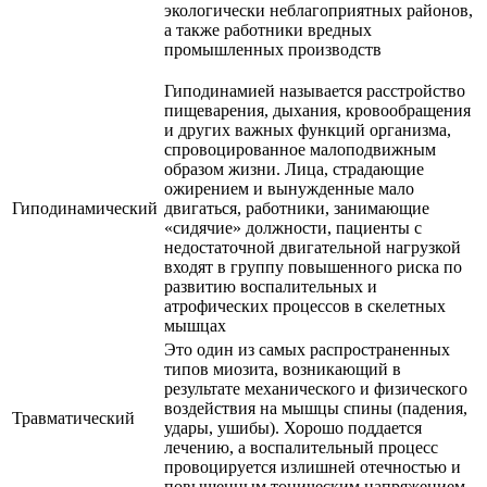
экологически неблагоприятных районов,
а также работники вредных
промышленных производств
Гиподинамией называется расстройство
пищеварения, дыхания, кровообращения
и других важных функций организма,
спровоцированное малоподвижным
образом жизни. Лица, страдающие
ожирением и вынужденные мало
Гиподинамический
двигаться, работники, занимающие
«сидячие» должности, пациенты с
недостаточной двигательной нагрузкой
входят в группу повышенного риска по
развитию воспалительных и
атрофических процессов в скелетных
мышцах
Это один из самых распространенных
типов миозита, возникающий в
результате механического и физического
воздействия на мышцы спины (падения,
Травматический
удары, ушибы). Хорошо поддается
лечению, а воспалительный процесс
провоцируется излишней отечностью и
повышенным тоническим напряжением