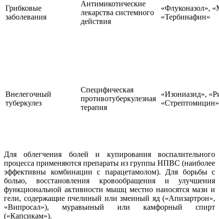
Антимикотические
Грибковые
«Флуконазол», «
лекарства системного
заболевания
«Тербинафин»
действия
Специфическая
Внелегочный
«Изониазид», «
противотуберкулезная
туберкулез
«Стрептомицин»
терапия
Для облегчения болей и купирования воспалительного
процесса применяются препараты из группы НПВС (наиболее
эффективны комбинации с парацетамолом). Для борьбы с
болью, восстановления кровообращения и улучшения
функциональной активности мышц местно наносятся мази и
гели, содержащие пчелиный или змеиный яд («Апизартрон»,
«Випросал»), муравьиный или камфорный спирт
(«Капсикам»).