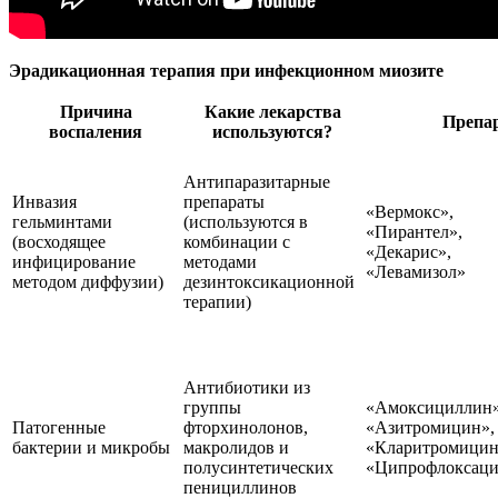
Эрадикационная терапия при инфекционном миозите
Причина
Какие лекарства
Препа
воспаления
используются?
Антипаразитарные
Инвазия
препараты
«Вермокс»,
гельминтами
(используются в
«Пирантел»,
(восходящее
комбинации с
«Декарис»,
инфицирование
методами
«Левамизол»
методом диффузии)
дезинтоксикационной
терапии)
Антибиотики из
группы
«Амоксициллин»
Патогенные
фторхинолонов,
«Азитромицин»,
бактерии и микробы
макролидов и
«Кларитромицин
полусинтетических
«Ципрофлоксац
пенициллинов