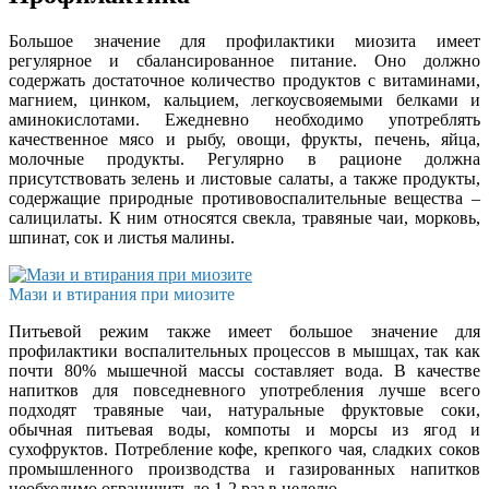
Большое значение для профилактики миозита имеет
регулярное и сбалансированное питание. Оно должно
содержать достаточное количество продуктов с витаминами,
магнием, цинком, кальцием, легкоусвояемыми белками и
аминокислотами. Ежедневно необходимо употреблять
качественное мясо и рыбу, овощи, фрукты, печень, яйца,
молочные продукты. Регулярно в рационе должна
присутствовать зелень и листовые салаты, а также продукты,
содержащие природные противовоспалительные вещества –
салицилаты. К ним относятся свекла, травяные чаи, морковь,
шпинат, сок и листья малины.
Мази и втирания при миозите
Питьевой режим также имеет большое значение для
профилактики воспалительных процессов в мышцах, так как
почти 80% мышечной массы составляет вода. В качестве
напитков для повседневного употребления лучше всего
подходят травяные чаи, натуральные фруктовые соки,
обычная питьевая воды, компоты и морсы из ягод и
сухофруктов. Потребление кофе, крепкого чая, сладких соков
промышленного производства и газированных напитков
необходимо ограничить до 1-2 раз в неделю.