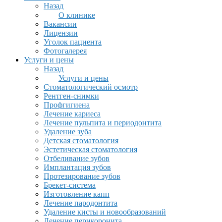
Назад
О клинике
Вакансии
Лицензии
Уголок пациента
Фотогалерея
Услуги и цены
Назад
Услуги и цены
Стоматологический осмотр
Рентген-снимки
Профгигиена
Лечение кариеса
Лечение пульпита и периодонтита
Удаление зуба
Детская стоматология
Эстетическая стоматология
Отбеливание зубов
Имплантация зубов
Протезирование зубов
Брекет-система
Изготовление капп
Лечение пародонтита
Удаление кисты и новообразований
Лечение перикоронита