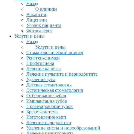
Назад
О клинике
Вакансии
Лицензии
Уголок пациента
Фотогалерея
Услуги и цены
Назад
Услуги и цены
Стоматологический осмотр
Рентген-снимки
Профгигиена
Лечение кариеса
Лечение пульпита и периодонтита
Удаление зуба
Детская стоматология
Эстетическая стоматология
Отбеливание зубов
Имплантация зубов
Протезирование зубов
Брекет-система
Изготовление капп
Лечение пародонтита
Удаление кисты и новообразований
Лечение перикоронита