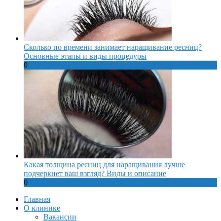
Сколько по времени занимает наращивание ресниц?
Основные этапы и виды процедуры
0
Какая толщина ресниц для наращивания лучше
подчеркнет ваш взгляд? Виды и описание
0
Главная
О клинике
Вакансии