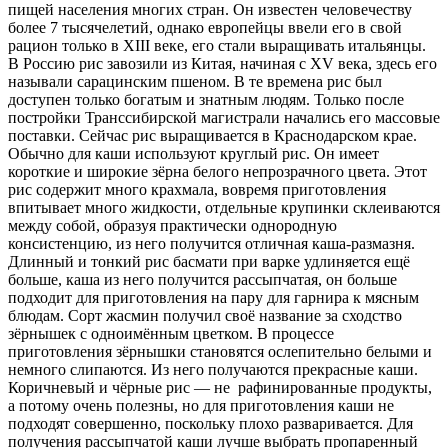
пищей населения многих стран. Он известен человечеству
более 7 тысячелетий, однако европейцы ввели его в свой
рацион только в XIII веке, его стали выращивать итальянцы.
В Россию рис завозили из Китая, начиная с XV века, здесь его
называли сарацинским пшеном. В те времена рис был
доступен только богатым и знатным людям. Только после
постройки Транссибирской магистрали начались его массовые
поставки. Сейчас рис выращивается в Краснодарском крае.
Обычно для каши используют круглый рис. Он имеет
короткие и широкие зёрна белого непрозрачного цвета. Этот
рис содержит много крахмала, вовремя приготовления
впитывает много жидкости, отдельные крупинки склеиваются
между собой, образуя практически однородную
консистенцию, из него получится отличная каша-размазня.
Длинный и тонкий рис басмати при варке удлиняется ещё
больше, каша из него получится рассыпчатая, он больше
подходит для приготовления на пару для гарнира к мясным
блюдам. Сорт жасмин получил своё название за сходство
зёрнышек с одноимённым цветком. В процессе
приготовления зёрнышки становятся ослепительно белыми и
немного слипаются. Из него получаются прекрасные каши.
Коричневый и чёрные рис — не рафинированные продукты,
а потому очень полезны, но для приготовления каши не
подходят совершенно, поскольку плохо разваривается. Для
получения рассыпчатой каши лучше выбрать пропаренный