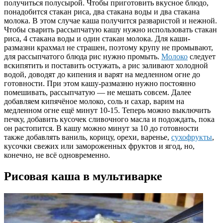
получиться полусырой. Чтобы приготовить вкусное блюдо,
понадобится стакан риса, два стакана воды и два стакана
молока. В этом случае каша получится разваристой и нежной.
Чтобы сварить рассыпчатую кашу нужно использовать стакан
риса, 4 стакана воды и один стакан молока. Для каши-
размазни крахмал не страшен, поэтому крупу не промывают,
для рассыпчатого блюда рис нужно промыть.
Молоко
следует
вскипятить и поставить остужать, а рис заливают холодной
водой, доводят до кипения и варят на медленном огне до
готовности. При этом кашу-размазню нужно постоянно
помешивать, рассыпчатую — не мешать совсем. Далее
добавляем кипячёное молоко, соль и сахар, варим на
медленном огне ещё минут 10-15. Теперь можно выключить
печку, добавить кусочек сливочного масла и подождать, пока
он растопится. В кашу можно минут за 10 до готовности
также добавлять ваниль, корицу, орехи, варенье,
сухофрукты
,
кусочки свежих или замороженных фруктов и ягод, но,
конечно, не всё одновременно.
Рисовая каша в мультиварке