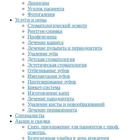
Лицензии
Уголок пациента
Фотогалерея
Услуги и цены
Стоматологический осмотр
Рентген-снимки
Профгигиена
Лечение кариеса
Лечение пульпита и периодонтита
Удаление зуба
Детская стоматология
Эстетическая стоматология
Отбеливание зубов
Имплантация зубов
Протезирование зубов
Брекет-система
Изготовление капп
Лечение пародонтита
Удаление кисты и новообразований
Лечение перикоронита
Специалисты
Акции и скидки
Спец. предложение для пациентов с проф.
осмотра.
Белоснежная улыбка в день рождения