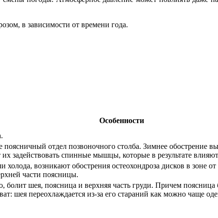
озом, в зависимости от времени года.
Особенности
.
же поясничный отдел позвоночного столба. Зимнее обострение в
т их задействовать спинные мышцы, которые в результате влияю
ли холода, возникают обострения остеохондроза дисков в зоне о
ерхней части поясницы.
хо, болит шея, поясница и верхняя часть груди. Причем поясница 
ат: шея переохлаждается из-за его стараний как можно чаще оде