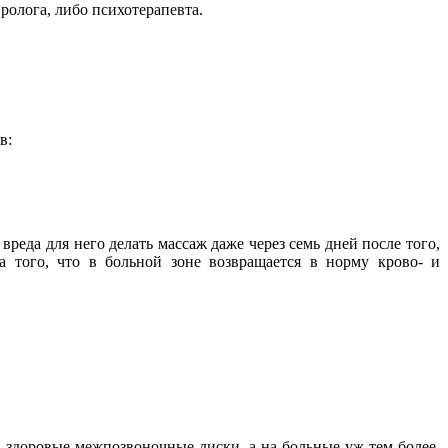
ролога, либо психотерапевта.
в:
еда для него делать массаж даже через семь дней после того,
а того, что в больной зоне возвращается в норму крово- и
 здоровые межпозвоночные диски, а на больные уж тем более.