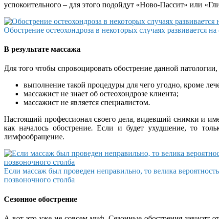
успокоительного – для этого подойдут «Ново-Пассит» или «Гли
Обострение остеохондроза в некоторых случаях развивается на 
В результате массажа
Для того чтобы спровоцировать обострение данной патологии,
выполнение такой процедуры для чего угодно, кроме леч
массажист не знает об остеохондрозе клиента;
массажист не является специалистом.
Настоящий профессионал своего дела, видевший снимки и имею
как началось обострение. Если и будет ухудшение, то тол
лимфообращение.
Если массаж был проведен неправильно, то велика вероятность
позвоночного столба
Сезонное обострение
А вот это уже не совсем миф. Сезонные обострения зависят 