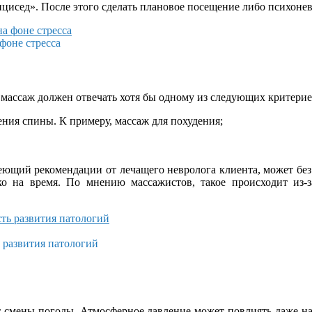
цисед». После этого сделать плановое посещение либо психонев
фоне стресса
 массаж должен отвечать хотя бы одному из следующих критерие
ения спины. К примеру, массаж для похудения;
щий рекомендации от лечащего невролога клиента, может без вр
ько на время. По мнению массажистов, такое происходит из-з
 развития патологий
от смены погоды. Атмосферное давление может повлиять даже на