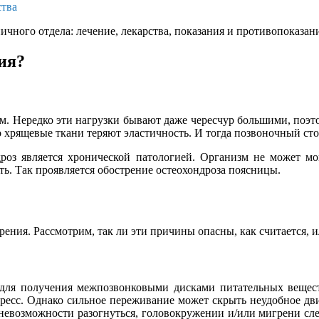
ства
ничного отдела: лечение, лекарства, показания и противопоказан
ия?
. Нередко эти нагрузки бывают даже чересчур большими, поэто
 хрящевые ткани теряют эластичность. И тогда позвоночный стол
дроз является хронической патологией. Организм не может м
ть. Так проявляется обострение остеохондроза поясницы.
ения. Рассмотрим, так ли эти причины опасны, как считается, и
 для получения межпозвонковыми дисками питательных веществ
ресс. Однако сильное переживание может скрыть неудобное дв
невозможности разогнуться, головокружении и/или мигрени след