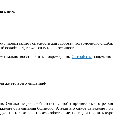
ия к ним.
му представляют опасность для здоровья позвоночного столба.
б ослабевает, теряет силу и выносливость.
оментально восстановить повреждения.
Остеофиты
защемляют
ли же это всего лишь миф.
. Однако не до такой степени, чтобы проявилась его резкая
ижение от внимания больного. А ведь это самое движение при
ует не только лечить само обострение, но еще и пропить курс