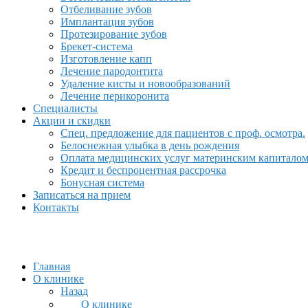
Отбеливание зубов
Имплантация зубов
Протезирование зубов
Брекет-система
Изготовление капп
Лечение пародонтита
Удаление кисты и новообразований
Лечение перикоронита
Специалисты
Акции и скидки
Спец. предложение для пациентов с проф. осмотра.
Белоснежная улыбка в день рождения
Оплата медицинских услуг материнским капитало
Кредит и беспроцентная рассрочка
Бонусная система
Записаться на прием
Контакты
Главная
О клинике
Назад
О клинике