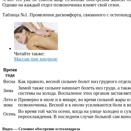
Однако на каждый отдел позвоночника влияет свой сезон.
Таблица №1. Проявления дискомфорта, связанного с остеохондр
Читайте также:
Массаж при хондрозе
Время
года
Весна
Как правило, весной сильнее болит низ грудного отдела
Зимой также сильнее начинает болеть низ груди, а так
Зима
системы на холода. Воспаление этих органов заставляе
Лето и
Примерно в июле и в январе, во время сильной жары и
зима
позвоночника. Весной и к июлю усиливаются боли в в
Во время той части осени, когда на улице холодно и су
Осень
переохлаждения. В последнем случае больной сам винов
Видео — Сезонное обострение остеохондроза