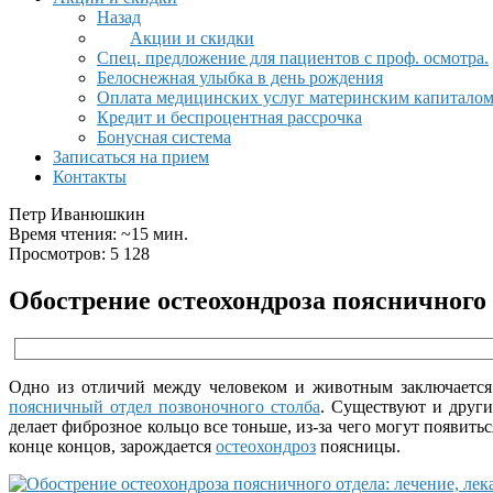
Назад
Акции и скидки
Спец. предложение для пациентов с проф. осмотра.
Белоснежная улыбка в день рождения
Оплата медицинских услуг материнским капитало
Кредит и беспроцентная рассрочка
Бонусная система
Записаться на прием
Контакты
Петр Иванюшкин
Время чтения: ~15 мин.
Просмотров: 5 128
Обострение остеохондроза поясничного 
Одно из отличий между человеком и животным заключается в
поясничный отдел позвоночного столба
. Существуют и други
делает фиброзное кольцо все тоньше, из-за чего могут появи
конце концов, зарождается
остеохондроз
поясницы.