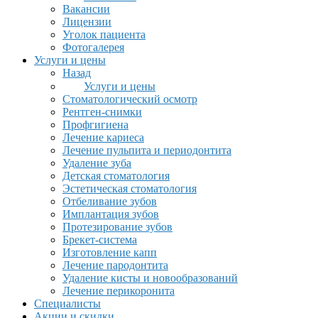
Вакансии
Лицензии
Уголок пациента
Фотогалерея
Услуги и цены
Назад
Услуги и цены
Стоматологический осмотр
Рентген-снимки
Профгигиена
Лечение кариеса
Лечение пульпита и периодонтита
Удаление зуба
Детская стоматология
Эстетическая стоматология
Отбеливание зубов
Имплантация зубов
Протезирование зубов
Брекет-система
Изготовление капп
Лечение пародонтита
Удаление кисты и новообразований
Лечение перикоронита
Специалисты
Акции и скидки