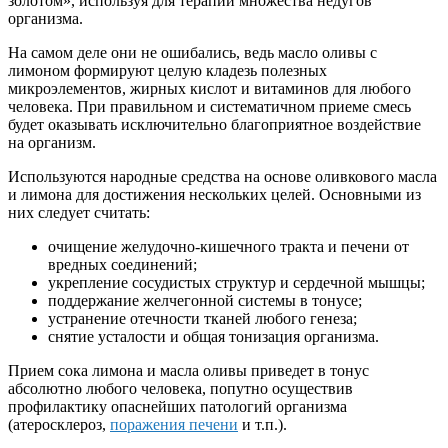
золотом», используя для терапии множества недугов
организма.
На самом деле они не ошибались, ведь масло оливы с
лимоном формируют целую кладезь полезных
микроэлементов, жирных кислот и витаминов для любого
человека. При правильном и систематичном приеме смесь
будет оказывать исключительно благоприятное воздействие
на организм.
Используются народные средства на основе оливкового масла
и лимона для достижения нескольких целей. Основными из
них следует считать:
очищение желудочно-кишечного тракта и печени от
вредных соединений;
укрепление сосудистых структур и сердечной мышцы;
поддержание желчегонной системы в тонусе;
устранение отечности тканей любого генеза;
снятие усталости и общая тонизация организма.
Прием сока лимона и масла оливы приведет в тонус
абсолютно любого человека, попутно осуществив
профилактику опаснейших патологий организма
(атеросклероз,
поражения печени
и т.п.).