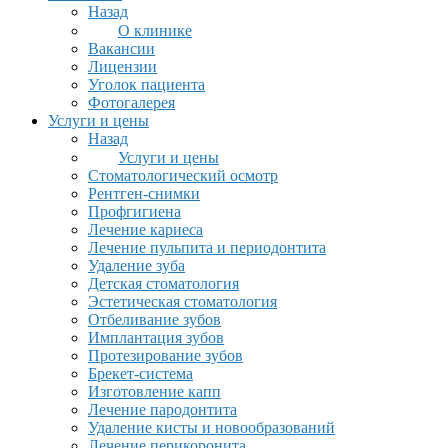
Назад
О клинике
Вакансии
Лицензии
Уголок пациента
Фотогалерея
Услуги и цены
Назад
Услуги и цены
Стоматологический осмотр
Рентген-снимки
Профгигиена
Лечение кариеса
Лечение пульпита и периодонтита
Удаление зуба
Детская стоматология
Эстетическая стоматология
Отбеливание зубов
Имплантация зубов
Протезирование зубов
Брекет-система
Изготовление капп
Лечение пародонтита
Удаление кисты и новообразований
Лечение перикоронита