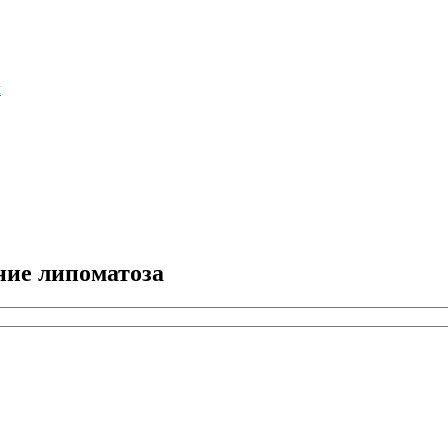
м
ние липоматоза