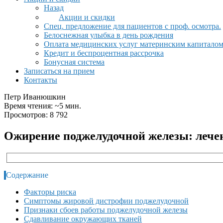
Назад
Акции и скидки
Спец. предложение для пациентов с проф. осмотра.
Белоснежная улыбка в день рождения
Оплата медицинских услуг материнским капитало
Кредит и беспроцентная рассрочка
Бонусная система
Записаться на прием
Контакты
Петр Иванюшкин
Время чтения: ~5 мин.
Просмотров: 8 792
Ожирение поджелудочной железы: лече
Содержание
Факторы риска
Симптомы жировой дистрофии поджелудочной
Признаки сбоев работы поджелудочной железы
Сдавливание окружающих тканей