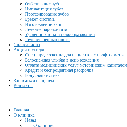
Отбеливание зубов
Имплантация зубов
Протезирование зубов
Брекет-система
Изготовление капп
Лечение пародонтита
Удаление кисты и новообразований
Лечение перикоронита
Специалисты
Акции и скидки
Спец. предложение для пациентов с проф. осмотра.
Белоснежная улыбка в день рождения
Оплата медицинских услуг материнским капитало
Кредит и беспроцентная рассрочка
Бонусная система
Записаться на прием
Контакты
Главная
О клинике
Назад
О клинике