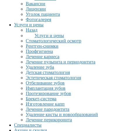
Вакансии
Лицензии
Уголок пациента
Фотогалерея
Услуги и цены
Назад
Услуги и цены
Стоматологический осмотр
Рентген-снимки
Профгигиена
Лечение кариеса
Лечение пульпита и периодонтита
Удаление зуба
Детская стоматология
Эстетическая стоматология
Отбеливание зубов
Имплантация зубов
Протезирование зубов
Брекет-система
Изготовление капп
Лечение пародонтита
Удаление кисты и новообразований
Лечение перикоронита
Специалисты
Акции и скидки