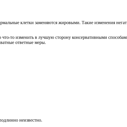
ормальные клетки заменяются жировыми. Такие изменения негат
но что-то изменить в лучшую сторону консервативными способами
кватные ответные меры.
оподлинно неизвестно.