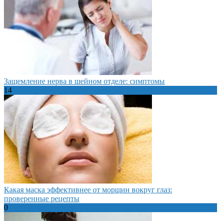
Защемление нерва в шейном отделе: симптомы
14
Какая маска эффективнее от морщин вокруг глаз:
проверенные рецепты
0