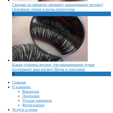
Сколько по времени занимает наращивание ресниц?
Основные этапы и виды процедуры
0
Какая толщина ресниц для наращивания лучше
подчеркнет ваш взгляд? Виды и описание
0
Главная
О клинике
Вакансии
Лицензии
Уголок пациента
Фотогалерея
Услуги и цены