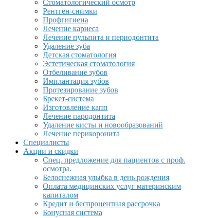
Стоматологический осмотр
Рентген-снимки
Профгигиена
Лечение кариеса
Лечение пульпита и периодонтита
Удаление зуба
Детская стоматология
Эстетическая стоматология
Отбеливание зубов
Имплантация зубов
Протезирование зубов
Брекет-система
Изготовление капп
Лечение пародонтита
Удаление кисты и новообразований
Лечение перикоронита
Специалисты
Акции и скидки
Спец. предложение для пациентов с проф.
осмотра.
Белоснежная улыбка в день рождения
Оплата медицинских услуг материнским
капиталом
Кредит и беспроцентная рассрочка
Бонусная система