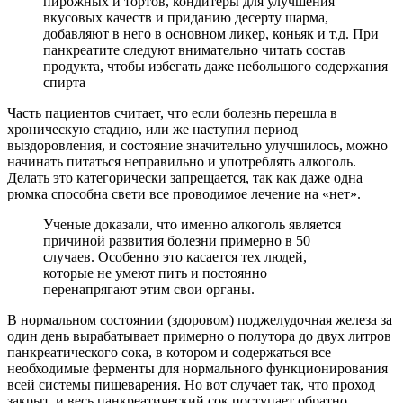
пирожных и тортов, кондитеры для улучшения
вкусовых качеств и приданию десерту шарма,
добавляют в него в основном ликер, коньяк и т.д. При
панкреатите следуют внимательно читать состав
продукта, чтобы избегать даже небольшого содержания
спирта
Часть пациентов считает, что если болезнь перешла в
хроническую стадию, или же наступил период
выздоровления, и состояние значительно улучшилось, можно
начинать питаться неправильно и употреблять алкоголь.
Делать это категорически запрещается, так как даже одна
рюмка способна свети все проводимое лечение на «нет».
Ученые доказали, что именно алкоголь является
причиной развития болезни примерно в 50
случаев. Особенно это касается тех людей,
которые не умеют пить и постоянно
перенапрягают этим свои органы.
В нормальном состоянии (здоровом) поджелудочная железа за
один день вырабатывает примерно о полутора до двух литров
панкреатического сока, в котором и содержаться все
необходимые ферменты для нормального функционирования
всей системы пищеварения. Но вот случает так, что проход
закрыт, и весь панкреатический сок поступает обратно,