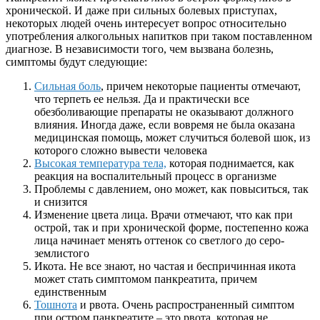
хронической. И даже при сильных болевых приступах,
некоторых людей очень интересует вопрос относительно
употребления алкогольных напитков при таком поставленном
диагнозе. В независимости того, чем вызвана болезнь,
симптомы будут следующие:
Сильная боль
, причем некоторые пациенты отмечают,
что терпеть ее нельзя. Да и практически все
обезболивающие препараты не оказывают должного
влияния. Иногда даже, если вовремя не была оказана
медицинская помощь, может случиться болевой шок, из
которого сложно вывести человека
Высокая температура тела,
которая поднимается, как
реакция на воспалительный процесс в организме
Проблемы с давлением, оно может, как повыситься, так
и снизится
Изменение цвета лица. Врачи отмечают, что как при
острой, так и при хронической форме, постепенно кожа
лица начинает менять оттенок со светлого до серо-
землистого
Икота. Не все знают, но частая и беспричинная икота
может стать симптомом панкреатита, причем
единственным
Тошнота
и рвота. Очень распространенный симптом
при остром панкреатите – это рвота, которая не