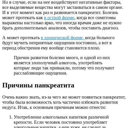
Но в случае, если на нее воздействуют негативные факторы,
все выделяемые вещества могут застаиваться в самом органе.
И в этот момент как раз и развивается панкреатит. Болезнь
может протекать как
в острой форме
, когда все симптомы
выражены настолько ярко, что иногда врачам даже не нужно
брать дополнительных анализов, чтобы поставить диагноз.
А может протекать
в хронической форме,
когда больного
будут мучить неприятные ощущения постоянно, а вот в
период обострения ему вообще становится плохо.
Причин развития болезни много, и одной из них
является злополучный алкоголь, употреблять
которые люди так привыкли, потому что получают
расслабляющие ощущения.
Причины панкреатита
Очень важно знать, из-за чего же может появиться панкреатит,
чтобы была возможность хоть частично избежать развития
недуга. Итак, к основным причинам можно отнести:
Употребление алкогольных напитков различной
крепости. Если человек постоянно употребляет
алкогольные напитки, а еще хуже, не следит за