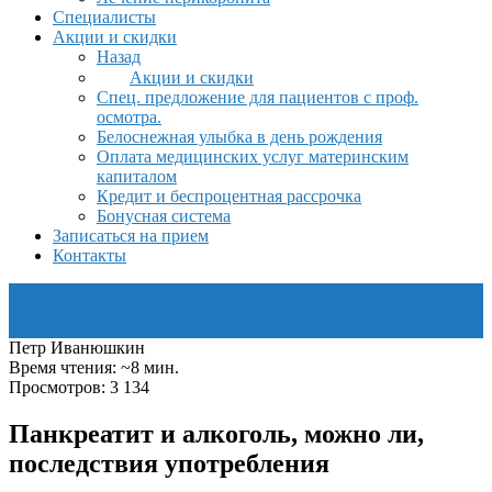
Специалисты
Акции и скидки
Назад
Акции и скидки
Спец. предложение для пациентов с проф.
осмотра.
Белоснежная улыбка в день рождения
Оплата медицинских услуг материнским
капиталом
Кредит и беспроцентная рассрочка
Бонусная система
Записаться на прием
Контакты
Петр Иванюшкин
Время чтения: ~8 мин.
Просмотров: 3 134
Панкреатит и алкоголь, можно ли,
последствия употребления