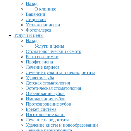
Назад
О клинике
Вакансии
Лицензии
Уголок пациента
Фотогалерея
Услуги и цены
Назад
Услуги и цены
Стоматологический осмотр
Рентген-снимки
Профгигиена
Лечение кариеса
Лечение пульпита и периодонтита
Удаление зуба
Детская стоматология
Эстетическая стоматология
Отбеливание зубов
Имплантация зубов
Протезирование зубов
Брекет-система
Изготовление капп
Лечение пародонтита
Удаление кисты и новообразований
Лечение перикоронита