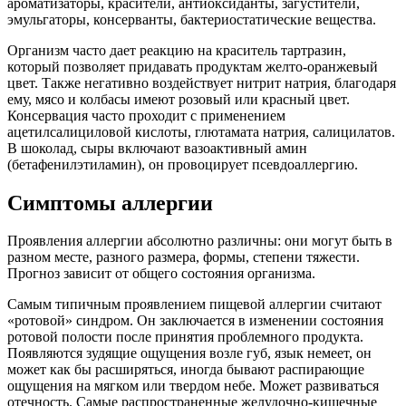
ароматизаторы, красители, антиоксиданты, загустители,
эмульгаторы, консерванты, бактериостатические вещества.
Организм часто дает реакцию на краситель тартразин,
который позволяет придавать продуктам желто-оранжевый
цвет. Также негативно воздействует нитрит натрия, благодаря
ему, мясо и колбасы имеют розовый или красный цвет.
Консервация часто проходит с применением
ацетилсалициловой кислоты, глютамата натрия, салицилатов.
В шоколад, сыры включают вазоактивный амин
(бетафенилэтиламин), он провоцирует псевдоаллергию.
Симптомы аллергии
Проявления аллергии абсолютно различны: они могут быть в
разном месте, разного размера, формы, степени тяжести.
Прогноз зависит от общего состояния организма.
Самым типичным проявлением пищевой аллергии считают
«ротовой» синдром. Он заключается в изменении состояния
ротовой полости после принятия проблемного продукта.
Появляются зудящие ощущения возле губ, язык немеет, он
может как бы расширяться, иногда бывают распирающие
ощущения на мягком или твердом небе. Может развиваться
отечность. Самые распространенные желудочно-кишечные