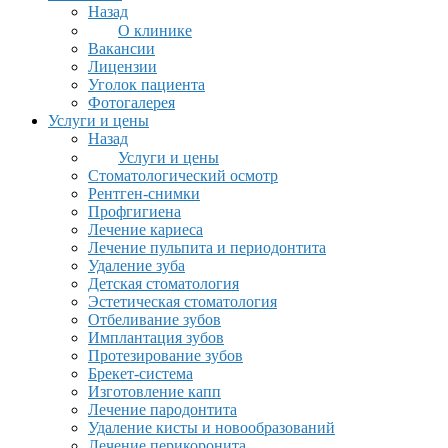
Назад
О клинике
Вакансии
Лицензии
Уголок пациента
Фотогалерея
Услуги и цены
Назад
Услуги и цены
Стоматологический осмотр
Рентген-снимки
Профгигиена
Лечение кариеса
Лечение пульпита и периодонтита
Удаление зуба
Детская стоматология
Эстетическая стоматология
Отбеливание зубов
Имплантация зубов
Протезирование зубов
Брекет-система
Изготовление капп
Лечение пародонтита
Удаление кисты и новообразований
Лечение перикоронита