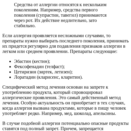
Средства от аллергии относятся к нескольким
поколениям. Например, средства первого
поколения (супрастин, тавегил) принимаются
через рот. Их действие недлительно, зато
стабильно.
Если аллергия проявляется несложными случаями, то
препараты нужно выбирать последнего поколения, принимать
их придется регулярно для подавления признаков аллергии в
легком или среднем проявлении. Препараты следующие:
Эбастин (кестин);
Фексофенадин (телфаст);
Цетиризин (зиртек, летизен);
Лоратадин (кларисенс, кларитин).
Специфический метод лечения основан на запрете к
употреблению продукта, который спровоцировал
аллергические проявления. Это самый действенный метод
лечения. Особую актуальность он приобретает в тех случаях,
когда аллергия вызвана продуктами, которые в пищу человек
употребляет редко. Например, мед, шоколад, апельсины.
В случае подобной аллергии потенциально опасные продукты
ставятся под полный запрет. Причем, запрещается