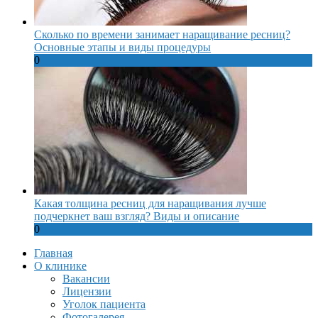
Сколько по времени занимает наращивание ресниц?
Основные этапы и виды процедуры
0
Какая толщина ресниц для наращивания лучше
подчеркнет ваш взгляд? Виды и описание
0
Главная
О клинике
Вакансии
Лицензии
Уголок пациента
Фотогалерея