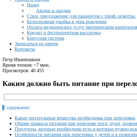
Назад
Акции и скидки
Спец. предложение для пациентов с проф. осмотра.
Белоснежная улыбка в день рождения
Оплата медицинских услуг материнским капитало
Кредит и беспроцентная рассрочка
Бонусная система
Записаться на прием
Контакты
Петр Иванюшкин
Время чтения: ~7 мин.
Просмотров: 40 455
Каким должно быть питание при перело
Содержание
Какие питательные вещества необходимы при переломах
Общие правила питания при переломе ноги, руки, позво
Продукты, которые необходимо есть и которые нужно ис
Особенности питания при переломах у детей и в пожилом