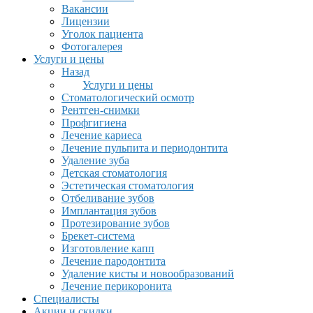
Вакансии
Лицензии
Уголок пациента
Фотогалерея
Услуги и цены
Назад
Услуги и цены
Стоматологический осмотр
Рентген-снимки
Профгигиена
Лечение кариеса
Лечение пульпита и периодонтита
Удаление зуба
Детская стоматология
Эстетическая стоматология
Отбеливание зубов
Имплантация зубов
Протезирование зубов
Брекет-система
Изготовление капп
Лечение пародонтита
Удаление кисты и новообразований
Лечение перикоронита
Специалисты
Акции и скидки