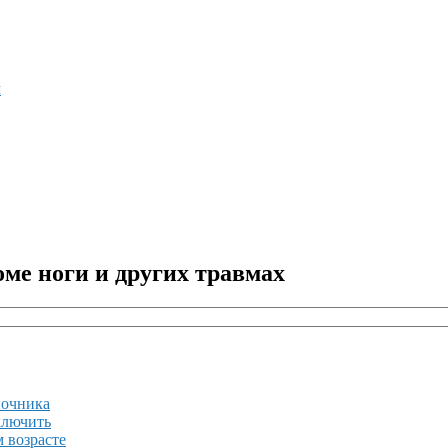
м
ме ноги и других травмах
ночника
ключить
 возрасте