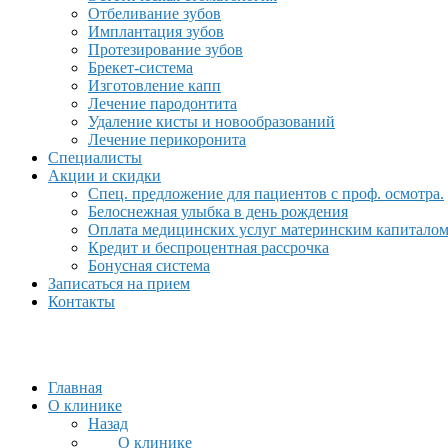
Отбеливание зубов
Имплантация зубов
Протезирование зубов
Брекет-система
Изготовление капп
Лечение пародонтита
Удаление кисты и новообразований
Лечение перикоронита
Специалисты
Акции и скидки
Спец. предложение для пациентов с проф. осмотра.
Белоснежная улыбка в день рождения
Оплата медицинских услуг материнским капитало
Кредит и беспроцентная рассрочка
Бонусная система
Записаться на прием
Контакты
Главная
О клинике
Назад
О клинике