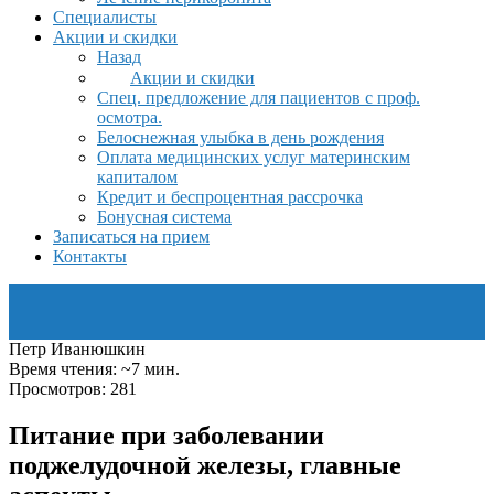
Специалисты
Акции и скидки
Назад
Акции и скидки
Спец. предложение для пациентов с проф.
осмотра.
Белоснежная улыбка в день рождения
Оплата медицинских услуг материнским
капиталом
Кредит и беспроцентная рассрочка
Бонусная система
Записаться на прием
Контакты
Петр Иванюшкин
Время чтения: ~7 мин.
Просмотров: 281
Питание при заболевании
поджелудочной железы, главные