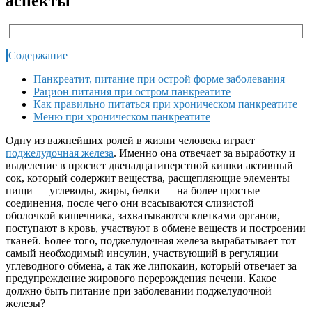
аспекты
Содержание
Панкреатит, питание при острой форме заболевания
Рацион питания при остром панкреатите
Как правильно питаться при хроническом панкреатите
Меню при хроническом панкреатите
Одну из важнейших ролей в жизни человека играет
поджелудочная железа
. Именно она отвечает за выработку и
выделение в просвет двенадцатиперстной кишки активный
сок, который содержит вещества, расщепляющие элементы
пищи — углеводы, жиры, белки — на более простые
соединения, после чего они всасываются слизистой
оболочкой кишечника, захватываются клетками органов,
поступают в кровь, участвуют в обмене веществ и построении
тканей. Более того, поджелудочная железа вырабатывает тот
самый необходимый инсулин, участвующий в регуляции
углеводного обмена, а так же липокаин, который отвечает за
предупреждение жирового перерождения печени. Какое
должно быть питание при заболевании поджелудочной
железы?