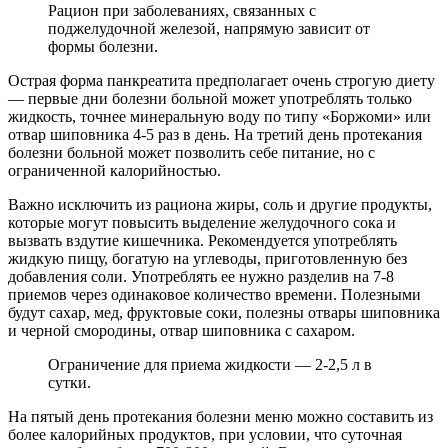
Рацион при заболеваниях, связанных с
поджелудочной железой, напрямую зависит от
формы болезни.
Острая форма панкреатита предполагает очень строгую диету
— первые дни болезни больной может употреблять только
жидкость, точнее минеральную воду по типу «Боржоми» или
отвар шиповника 4-5 раз в день. На третий день протекания
болезни больной может позволить себе питание, но с
ограниченной калорийностью.
Важно исключить из рациона жиры, соль и другие продукты,
которые могут повысить выделение желудочного сока и
вызвать вздутие кишечника. Рекомендуется употреблять
жидкую пищу, богатую на углеводы, приготовленную без
добавления соли. Употреблять ее нужно разделив на 7-8
приемов через одинаковое количество времени. Полезными
будут сахар, мед, фруктовые соки, полезны отвары шиповника
и черной смородины, отвар шиповника с сахаром.
Ограничение для приема жидкости — 2-2,5 л в
сутки.
На пятый день протекания болезни меню можно составить из
более калорийных продуктов, при условии, что суточная