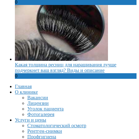
0
Какая толщина ресниц для наращивания лучше
подчеркнет ваш взгляд? Виды и описание
0
Главная
О клинике
Вакансии
Лицензии
Уголок пациента
Фотогалерея
Услуги и цены
Стоматологический осмотр
Рентген-снимки
Профгигиена