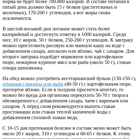
норма не будет более 700-800 калорий. В составе питания в
пятый день должно быть 15 г белков (растительных и
молочных), 170-200 г углеводов, а вот жиры снова
исключаются.
В шестой-восьмой дни питание может стать более
калорийный и достигнуть отметку в 1000 калорий. Среди
них: 10 г жиров, 50 г белков, 250-260 г углеводов. К завтраку
можно приготовить рисовую или манную кашу на воде с
добавлением сахара, апельсин или яблоко, чай с сахаром. Для
второго завтрака подойдет морковное или картофельное
пюре, нежирное куриное мясо или рыба (около 50 г), стакан
отвара шиповника.
На обед можно употребить вегетарианский бульон (130-150 г),
отварная говядина или рыба
(40-50 г) с картофельным пюре,
протертое яблоко. Если в полдник проснется аппетит, то
можно без вреда для организма перекусить 50-70 г творога
обезжиренного с добавлением сахара, чаем с вареньем или
сахаром. А перед сном рекомендуется выпить стакан
простокваши или стакан теплой кипяченой воды с
добавлением столовой ложки меда.
С 10-15 дня протекания болезни в составе меню может быть
около 20 г жиров, 310 г углеводов и 60-65 г белков. К этому