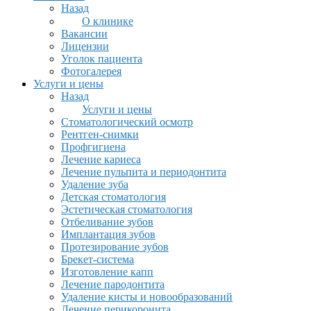
Назад
О клинике
Вакансии
Лицензии
Уголок пациента
Фотогалерея
Услуги и цены
Назад
Услуги и цены
Стоматологический осмотр
Рентген-снимки
Профгигиена
Лечение кариеса
Лечение пульпита и периодонтита
Удаление зуба
Детская стоматология
Эстетическая стоматология
Отбеливание зубов
Имплантация зубов
Протезирование зубов
Брекет-система
Изготовление капп
Лечение пародонтита
Удаление кисты и новообразований
Лечение перикоронита