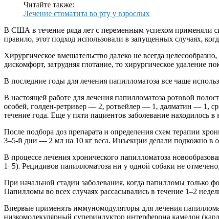
Читайте также:
Лечение стоматита во рту у взрослых
В США в течение ряда лет с переменным успехом применяли 
правило, этот подход использовали в запущенных случаях, когд
Хирургическое вмешательство далеко не всегда целесообразно
дискомфорт, затрудняя глотание, то хирургическое удаление п
В последние годы для лечения папилломатоза все чаще испол
В настоящей работе для лечения папилломатоза ротовой полос
особей, голден-ретривер — 2, ротвейлер — 1, далматин — 1, ср
течение года. Еще у пяти пациентов заболевание находилось в 
После подбора доз препарата и определения схем терапии хрони
3–5-й дни — 2 мл на 10 кг веса. Инъекции делали подкожно в о
В процессе лечения хронического папилломатоза новообразован
1–5). Рецидивов папилломатоза ни у одной собаки не отмечено
При начальной стадии заболевания, когда папилломы только фор
Папилломы во всех случаях рассасывались в течение 1–2 недел
Впервые применять иммуномодуляторы для лечения папилломатоз
низкомолекулярный супериндуктор интерферона камедон (кард