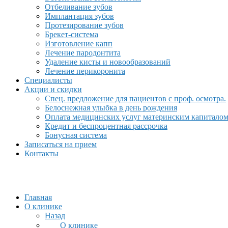
Отбеливание зубов
Имплантация зубов
Протезирование зубов
Брекет-система
Изготовление капп
Лечение пародонтита
Удаление кисты и новообразований
Лечение перикоронита
Специалисты
Акции и скидки
Спец. предложение для пациентов с проф. осмотра.
Белоснежная улыбка в день рождения
Оплата медицинских услуг материнским капитало
Кредит и беспроцентная рассрочка
Бонусная система
Записаться на прием
Контакты
Главная
О клинике
Назад
О клинике