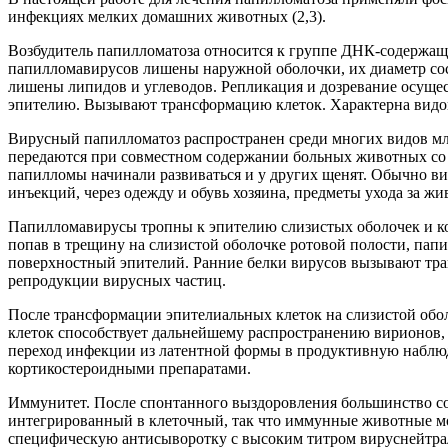
инфекциях мелких домашних животных (2,3).
Возбудитель папилломатоза относится к группе ДНК-содержащ
папилломавирусов лише­ны наружной оболочки, их диаметр сос
лишены липидов и углеводов. Репликация и дозревание осуще
эпителию. Вызывают трансформацию клеток. Характерна видов
Вирусный папилломатоз распространен среди многих видов мл
передаются при совместном содержании больных животных со 
папилломы начинали развиваться и у других щенят. Обычно ви
инъекций, через одежду и обувь хозяина, предметы ухода за ж
Папилломавирусы тропны к эпителию слизистых оболочек и кож
попав в трещину на слизистой оболочке ротовой полости, пап
поверхностный эпителий. Ранние белки вирусов вызывают тр
репродукции вирусных частиц.
После трансформации эпителиальных клеток на слизистой обол
клеток способствует дальнейшему распространению вирионов,
переход инфекции из латентной формы в продуктивную наблюд
кортикостероидными препаратами.
Иммунитет. После спонтанного выздоровления большинство соб
интегрированный в клеточный, так что иммунные животные мо
специфическую антисыворотку с высоким титром вируснейтра