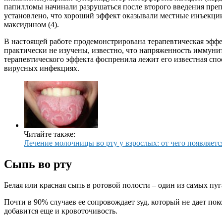
папилломы начинали разрушаться после второго введения препар
установлено, что хороший эффект оказывали местные инъекци
максидином (4).
В настоящей работе продемонстрирована терапевтическая эфф
практически не изучены, известно, что напряженность иммунит
терапевтического эффекта фоспренила лежит его известная с
вирусных инфекциях.
Читайте также:
Лечение молочницы во рту у взрослых: от чего появляетс
Cыпь во рту
Белая или красная сыпь в ротовой полости – один из самых п
Почти в 90% случаев ее сопровождает зуд, который не дает пок
добавится еще и кровоточивость.