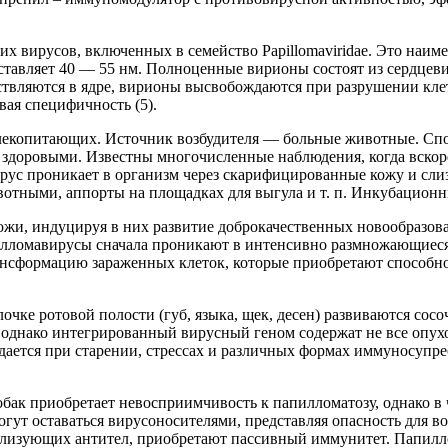
их вирусов, включенных в семейство Papillomaviridae. Это на
тавляет 40 — 55 нм. Полноценные вирионы состоят из сердцевин
ствляются в ядре, вирионы высвобождаются при разрушении кле
ая специфичность (5).
екопитающих. Источник возбудителя — больные животные. Спос
здоровыми. Известны многочисленные наблюдения, когда вскор
рус проникает в организм через скарифицированные кожу и сли
ивотными, аппорты на площадках для выгула и т. п. Инкубационн
и, индуцируя в них развитие доброкачественных новообразован
илломавирусы сначала проникают в интенсивно размножающиеся 
ансформацию зараженных клеток, которые приобретают способн
очке ротовой полости (губ, языка, щек, десен) развиваются со
 однако интегрированный вирусный геном содержат не все опух
ается при старении, стрессах и различных формах иммуносупре
ак приобретает невосприимчивость к папилломатозу, однако в ч
гут оставаться вирусоносителями, представляя опасность для 
лизующих антител, приобретают пассивный иммунитет. Папилло