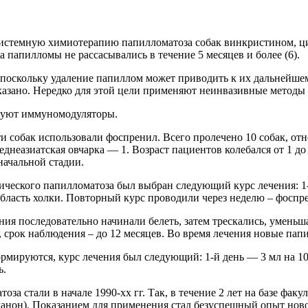
системную химиотерапию папилломатоза собак винкристином, 
а папилломы не рассасывались в течение 5 месяцев и более (6).
, поскольку удаление папиллом может приводить к их дальнейш
оказано. Нередко для этой цели применяют неинвазивные методы
ьзуют иммуномодуляторы.
ти собак использовали фоспренил. Всего пролечено 10 собак, о
еднеазиатская овчарка — 1. Возраст пациентов колебался от 1 д
начальной стадии.
ческого папилломатоза был выбран следующий курс лечения: 1-ый
бласть холки. Повторный курс проводили через неделю – фоспрен
ия последовательно начинали белеть, затем трескались, уменьша
, срок наблюдения – до 12 месяцев. Во время лечения новые пап
мируются, курс лечения был следующий: 1-й день — 3 мл на 10 кг 
ь.
а стали в начале 1990-хх гг. Так, в течение 2 лет на базе фа
анон). Показанием для применения стал безуспешный опыт нов