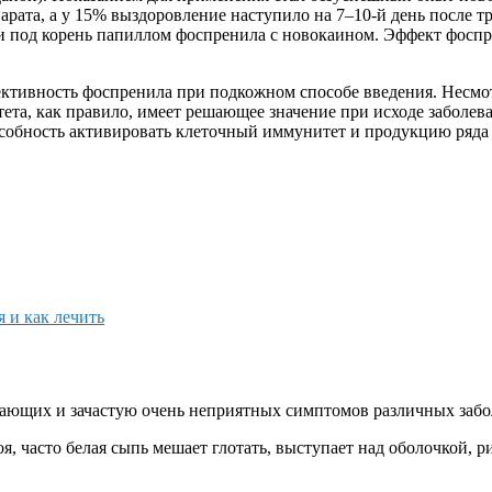
ата, а у 15% выздоровление наступило на 7–10-й день после тре
и под корень папиллом фоспренила с новокаином. Эффект фосп
ективность фоспренила при подкожном способе введения. Несмо
ета, как правило, имеет решающее значение при исходе заболев
пособность активировать клеточный иммунитет и продукцию ря
я и как лечить
угающих и зачастую очень неприятных симптомов различных забо
оя, часто белая сыпь мешает глотать, выступает над оболочкой,