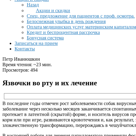
Назад
Акции и скидки
Спец. предложение для пациентов с проф. осмотра.
Белоснежная улыбка в день рождения
Оплата медицинских услуг материнским капитало
Кредит и беспроцентная рассрочка
Бонусная система
Записаться на прием
Контакты
Петр Иванюшкин
Время чтения: ~23 мин.
Просмотров: 494
Язвочки во рту и их лечение
В последние годы отмечен рост заболеваемости собак вирусны
заболевание через несколько месяцев заканчивается спонтанны
протекает в латентной (скрытой) форме, и носитель вирусов п
корм или при игре, развиваются кровотечения и, как результа
злокачественную трансформацию, перерождаясь в чешуйчаток
В настоящей работе для лечения папилломатоза применяли фо