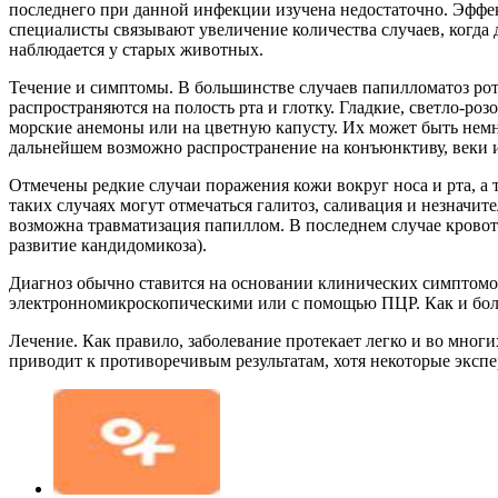
последнего при данной инфекции изучена недостаточно. Эффе
специалисты связывают увеличение количества случаев, когд
наблюдается у старых животных.
Течение и симптомы. В большинстве случаев папилломатоз ротов
распространяются на полость рта и глотку. Гладкие, светло-ро
морские анемоны или на цветную капусту. Их может быть немно
дальнейшем возможно распространение на конъюнктиву, веки 
Отмечены редкие случаи поражения кожи вокруг носа и рта, а 
таких случаях могут отмечаться галитоз, саливация и незначит
возможна травматизация папиллом. В последнем случае кровот
развитие кандидомикоза).
Диагноз обычно ставится на основании клинических симптомо
электронномикроскопическими или с помощью ПЦР. Как и боль
Лечение. Как правило, заболевание протекает легко и во мног
приводит к противоречивым результатам, хотя некоторые эк