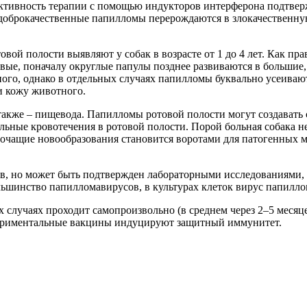
ктивность терапии с помощью индукторов интерферона подтверж
а доброкачественные папилломы перерождаются в злокачественн
ой полости выявляют у собак в возрасте от 1 до 4 лет. Как пра
зовые, поначалу округлые папулы позднее развиваются в большие
го, однако в отдельных случаях папилломы буквально усеивают 
и кожу животного.
также – пищевода. Папилломы ротовой полости могут создавать 
ельные кровотечения в ротовой полости. Порой больная собака н
очащие новообразования становится воротами для патогенных м
в, но может быть подтвержден лабораторными исследованиями,
шинство папилломавирусов, в культурах клеток вирус папиллом
их случаях проходит самопроизвольно (в среднем через 2–5 меся
спериментальные вакцины индуцируют защитный иммунитет.