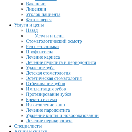
Вакансии
Лицензии
Уголок пациента
Фотогалерея
Услуги и цены
Назад
Услуги и цены
Стоматологический осмотр
Рентген-снимки
Профгигиена
Лечение кариеса
Лечение пульпита и периодонтита
Удаление зуба
Детская стоматология
Эстетическая стоматология
Отбеливание зубов
Имплантация зубов
Протезирование зубов
Брекет-система
Изготовление капп
Лечение пародонтита
Удаление кисты и новообразований
Лечение перикоронита
Специалисты
Акции и скидки