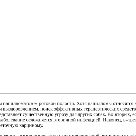
м
м папилломатозом ротовой полости. Хотя папилломы относятся 
м выздоровлением, поиск эффективных терапевтических средств 
редставляет существенную угрозу для других собак. Во-вторых, 
т, заболевание осложняется вторичной инфекцией. Наконец, в–тр
леточную карциному.
спренил – иммуномодулятор с противовирусной активностью, эф