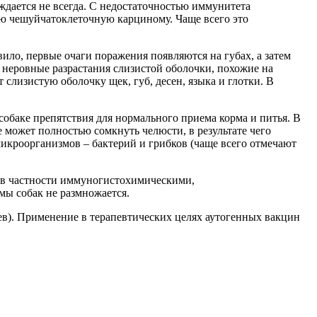
дается не всегда. С недостаточностью иммунитета
ую чешуйчатоклеточную карциному. Чаще всего это
вило, первые очаги поражения появляются на губах, а затем
, неровные разрастания слизистой оболочки, похожие на
слизистую оболочку щек, губ, десен, языка и глотки. В
собаке препятствия для нормального приема корма и питья. В
е может полностью сомкнуть челюсти, в результате чего
икроорганизмов – бактерий и грибков (чаще всего отмечают
 в частности иммуногистохимическими,
ы собак не размножается.
цев). Применение в терапевтических целях аутогенных вакцин