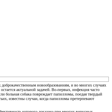
к доброкачественным новообразованиям, и во многих случаях
остается актуальной задачей. Во-первых, инфекция часто
если больная собака повреждает папилломы, поедая твердый
етьих, известны случаи, когда папилломы претерпевают
фективность которого доказана при многих вирусных