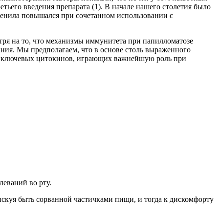
тьего введения препарата (1). В начале нашего столетия было
ренила повышался при сочетанном использовании с
тря на то, что механизмы иммунитета при папилломатозе
ания. Мы предполагаем, что в основе столь выраженного
да ключевых цитокинов, играющих важнейшую роль при
леваний во рту.
 рискуя быть сорванной частичками пищи, и тогда к дискомфорту