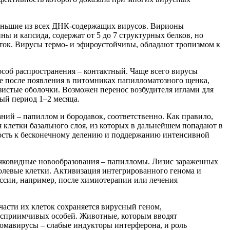
именьшие из всех ДНК-содержащих вирусов. Вирионы
ы и капсида, содержат от 5 до 7 структурных белков, но
ток. Вирусы термо- и эфироустойчивы, обладают тропизмом к
об распространения – контактный. Чаще всего вирусы
е после появления в питомниках папилломатозного щенка,
зистые оболочки. Возможен перенос возбудителя иглами для
ый период 1–2 месяца.
ий – папиллом и бородавок, соответственно. Как правило,
клетки базального слоя, из которых в дальнейшем попадают в
ость к бесконечному делению и поддержанию интенсивной
сочковидные новообразования – папилломы. Лизис зараженных
олевые клетки. Активизация интегрированного генома и
ссии, например, после химиотерапии или лечения
асти их клеток сохраняется вирусный геном,
восприимчивых особей. Животные, которым вводят
мавирусы – слабые индукторы интерферона, и роль