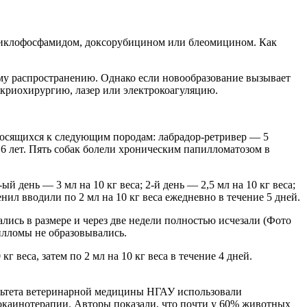
циклофосфамидом, доксорубицином или блеомицином. Как
ему распространению. Однако если новообразование вызывает
 криохирургию, лазер или электрокоагуляцию.
тносящихся к следующим породам: лабрадор-ретривер — 5
о 6 лет. Пять собак болели хроническим папилломатозом в
 день — 3 мл на 10 кг веса; 2-й день — 2,5 мл на 10 кг веса;
ил вводили по 2 мл на 10 кг веса ежедневно в течение 5 дней.
лись в размере и через две недели полностью исчезали (Фото
илломы не образовывались.
веса, затем по 2 мл на 10 кг веса в течение 4 дней.
культета ветеринарной медицины НГАУ использовали
окаинотерапии. Авторы показали, что почти у 60% животных