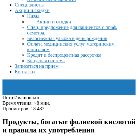
Специалисты
Акции и скидки
Назад
Акции и скидки
Спец. предложение для пациентов с проф.
осмотра.
Белоснежная улыбка в день рождения
Оплата медицинских услуг материнским
капиталом
Кредит и беспроцентная рассрочка
Бонусная система
Записаться на прием
Контакты
Петр Иванюшкин
Время чтения: ~8 мин.
Просмотров: 18 487
Продукты, богатые фолиевой кислотой
и правила их употребления