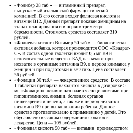
«Фолибер 28 таб.» — витаминный препарат,
выпускаемый итальянской фармацевтической
компанией. В его состав входят фолиевая кислота и
витамин В12. Данный препарат показан женщинам на
этапах планирования и в первом триместре
беременности. Стоимость средства составляет 310
рублей.
«Фолиевая кислота Витамир 50 таб.» — биологически
активная добавка, которая производится ООО «Квадрат-
С». В состав одной таблетки входит 0,5 мг В9 и
вспомогательные вещества. БАД назначают при
нехватке в организме витамина В9, в период климакса у
женщин и при подготовки к зачатию. Цена составляет
56 рублей.
«Фолацин 30 таб.» — лекарственное средство. В составе
1 таблетки препарата находится кислота в дозировке 5
мг. «Фолацин» активно назначается специалистами при
гиповитаминозе, анемии, болезнях органов
пищеварения и печени, а так же в период нехватки
витамина В9 при вынашивании ребенка. Данное
средство противопоказано к применению у детей. Это
обусловлено высоким содержанием фолатов в
лекарстве. Цена — 105 рублей.
«Фолиевая кислота 50 таб» — витамин, производством