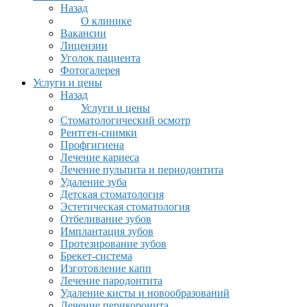
Назад
О клинике
Вакансии
Лицензии
Уголок пациента
Фотогалерея
Услуги и цены
Назад
Услуги и цены
Стоматологический осмотр
Рентген-снимки
Профгигиена
Лечение кариеса
Лечение пульпита и периодонтита
Удаление зуба
Детская стоматология
Эстетическая стоматология
Отбеливание зубов
Имплантация зубов
Протезирование зубов
Брекет-система
Изготовление капп
Лечение пародонтита
Удаление кисты и новообразований
Лечение перикоронита