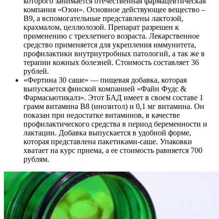
которого занимается отечественная фармацевтическая
компания «Озон». Основное действующее вещество –
В9, а вспомогательные представлены лактозой,
крахмалом, целлюлозой. Препарат разрешен к
применению с трехлетнего возраста. Лекарственное
средство применяется для укрепления иммунитета,
профилактики внутриутробных патологий, а так же в
терапии кожных болезней. Стоимость составляет 36
рублей.
«Фертина 30 саше» — пищевая добавка, которая
выпускается финской компанией «Файн Фудс &
Фармасьютикалз». Этот БАД имеет в своем составе 1
грамм витамина В8 (инозитол) и 0,1 мг витамина. Он
показан при недостатке витаминов, в качестве
профилактического средства в период беременности и
лактации. Добавка выпускается в удобной форме,
которая представлена пакетиками-саше. Упаковки
хватает на курс приема, а ее стоимость равняется 700
рублям.