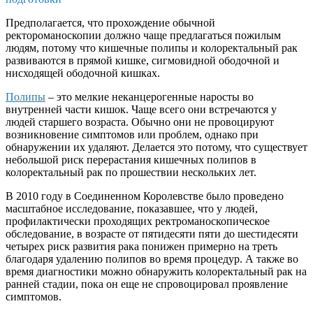
Предполагается, что прохождение обычной
ректороманоскопии должно чаще предлагаться пожилым
людям, потому что кишечные полипы и колоректальный рак
развиваются в прямой кишке, сигмовидной ободочной и
нисходящей ободочной кишках.
Полипы
– это мелкие неканцерогенные наросты во
внутренней части кишок. Чаще всего они встречаются у
людей старшего возраста. Обычно они не провоцируют
возникновение симптомов или проблем, однако при
обнаружении их удаляют. Делается это потому, что существует
небольшой риск перерастания кишечных полипов в
колоректальный рак по прошествии нескольких лет.
В 2010 году в Соединенном Королевстве было проведено
масштабное исследование, показавшее, что у людей,
профилактически проходящих ректроманоскопическое
обследование, в возрасте от пятидесяти пяти до шестидесяти
четырех риск развития рака понижен примерно на треть
благодаря удалению полипов во время процедур. А также во
время диагностики можно обнаружить колоректальный рак на
ранней стадии, пока он еще не спровоцировал проявление
симптомов.