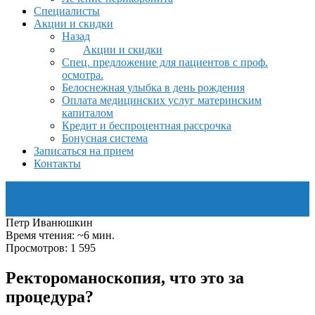
Специалисты
Акции и скидки
Назад
Акции и скидки
Спец. предложение для пациентов с проф.
осмотра.
Белоснежная улыбка в день рождения
Оплата медицинских услуг материнским
капиталом
Кредит и беспроцентная рассрочка
Бонусная система
Записаться на прием
Контакты
Петр Иванюшкин
Время чтения: ~6 мин.
Просмотров: 1 595
Ректороманоскопия, что это за
процедура?