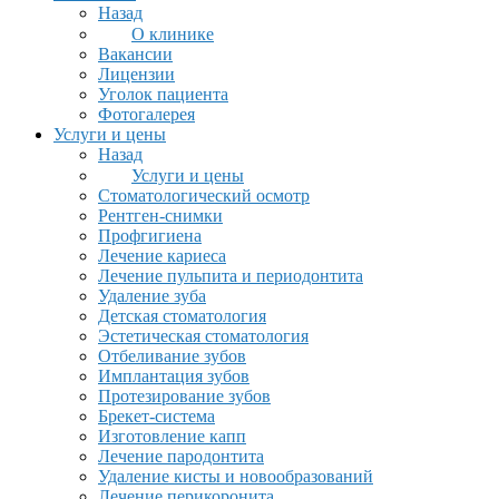
Назад
О клинике
Вакансии
Лицензии
Уголок пациента
Фотогалерея
Услуги и цены
Назад
Услуги и цены
Стоматологический осмотр
Рентген-снимки
Профгигиена
Лечение кариеса
Лечение пульпита и периодонтита
Удаление зуба
Детская стоматология
Эстетическая стоматология
Отбеливание зубов
Имплантация зубов
Протезирование зубов
Брекет-система
Изготовление капп
Лечение пародонтита
Удаление кисты и новообразований
Лечение перикоронита