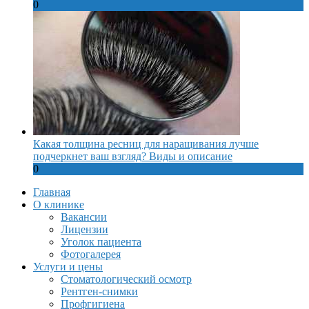
0
Какая толщина ресниц для наращивания лучше
подчеркнет ваш взгляд? Виды и описание
0
Главная
О клинике
Вакансии
Лицензии
Уголок пациента
Фотогалерея
Услуги и цены
Стоматологический осмотр
Рентген-снимки
Профгигиена