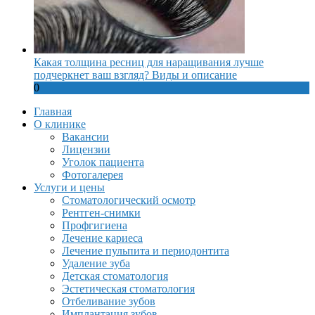
Какая толщина ресниц для наращивания лучше
подчеркнет ваш взгляд? Виды и описание
0
Главная
О клинике
Вакансии
Лицензии
Уголок пациента
Фотогалерея
Услуги и цены
Стоматологический осмотр
Рентген-снимки
Профгигиена
Лечение кариеса
Лечение пульпита и периодонтита
Удаление зуба
Детская стоматология
Эстетическая стоматология
Отбеливание зубов
Имплантация зубов