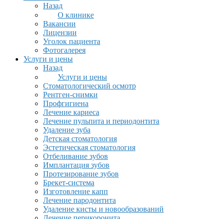
Назад
О клинике
Вакансии
Лицензии
Уголок пациента
Фотогалерея
Услуги и цены
Назад
Услуги и цены
Стоматологический осмотр
Рентген-снимки
Профгигиена
Лечение кариеса
Лечение пульпита и периодонтита
Удаление зуба
Детская стоматология
Эстетическая стоматология
Отбеливание зубов
Имплантация зубов
Протезирование зубов
Брекет-система
Изготовление капп
Лечение пародонтита
Удаление кисты и новообразований
Лечение перикоронита