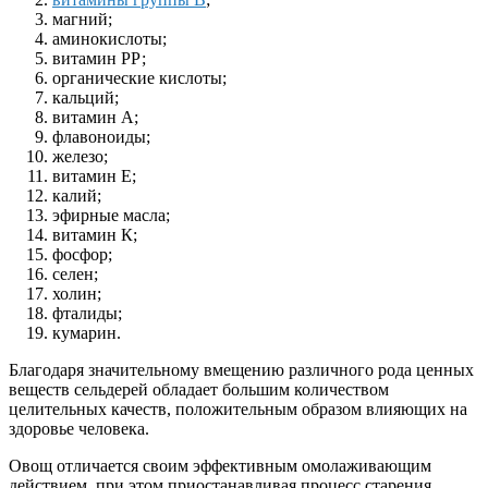
магний;
аминокислоты;
витамин РР;
органические кислоты;
кальций;
витамин А;
флавоноиды;
железо;
витамин Е;
калий;
эфирные масла;
витамин К;
фосфор;
селен;
холин;
фталиды;
кумарин.
Благодаря значительному вмещению различного рода ценных
веществ сельдерей обладает большим количеством
целительных качеств, положительным образом влияющих на
здоровье человека.
Овощ отличается своим эффективным омолаживающим
действием, при этом приостанавливая процесс старения