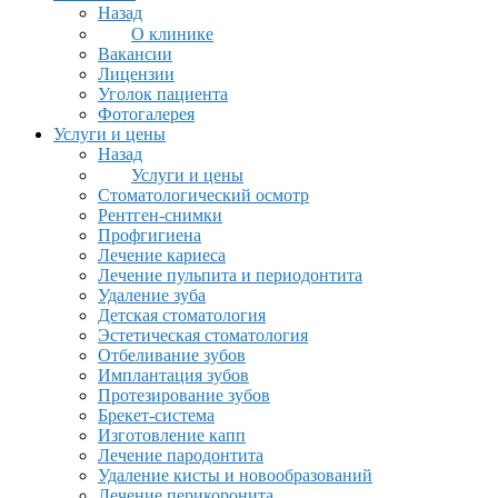
Назад
О клинике
Вакансии
Лицензии
Уголок пациента
Фотогалерея
Услуги и цены
Назад
Услуги и цены
Стоматологический осмотр
Рентген-снимки
Профгигиена
Лечение кариеса
Лечение пульпита и периодонтита
Удаление зуба
Детская стоматология
Эстетическая стоматология
Отбеливание зубов
Имплантация зубов
Протезирование зубов
Брекет-система
Изготовление капп
Лечение пародонтита
Удаление кисты и новообразований
Лечение перикоронита