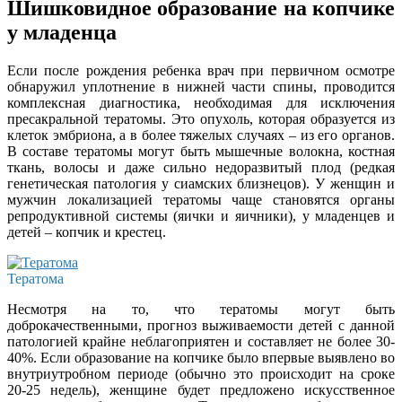
Шишковидное образование на копчике
у младенца
Если после рождения ребенка врач при первичном осмотре
обнаружил уплотнение в нижней части спины, проводится
комплексная диагностика, необходимая для исключения
пресакральной тератомы. Это опухоль, которая образуется из
клеток эмбриона, а в более тяжелых случаях – из его органов.
В составе тератомы могут быть мышечные волокна, костная
ткань, волосы и даже сильно недоразвитый плод (редкая
генетическая патология у сиамских близнецов). У женщин и
мужчин локализацией тератомы чаще становятся органы
репродуктивной системы (яички и яичники), у младенцев и
детей – копчик и крестец.
Тератома
Несмотря на то, что тератомы могут быть
доброкачественными, прогноз выживаемости детей с данной
патологией крайне неблагоприятен и составляет не более 30-
40%. Если образование на копчике было впервые выявлено во
внутриутробном периоде (обычно это происходит на сроке
20-25 недель), женщине будет предложено искусственное