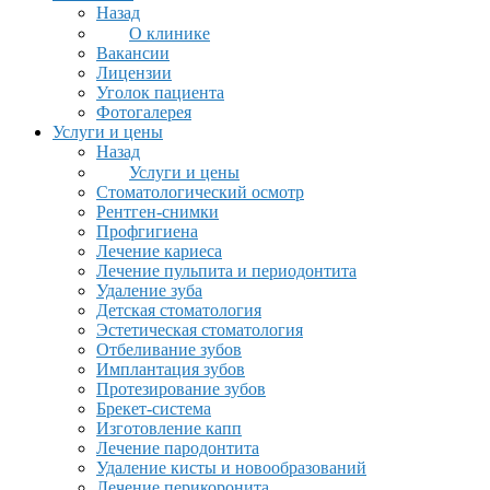
Назад
О клинике
Вакансии
Лицензии
Уголок пациента
Фотогалерея
Услуги и цены
Назад
Услуги и цены
Стоматологический осмотр
Рентген-снимки
Профгигиена
Лечение кариеса
Лечение пульпита и периодонтита
Удаление зуба
Детская стоматология
Эстетическая стоматология
Отбеливание зубов
Имплантация зубов
Протезирование зубов
Брекет-система
Изготовление капп
Лечение пародонтита
Удаление кисты и новообразований
Лечение перикоронита