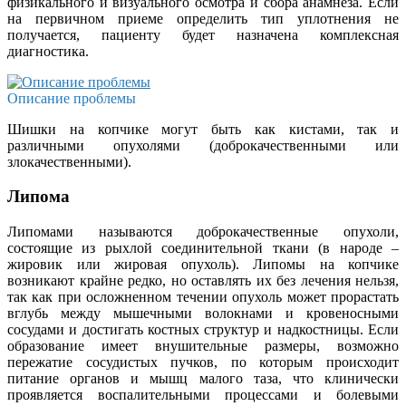
физикального и визуального осмотра и сбора анамнеза. Если
на первичном приеме определить тип уплотнения не
получается, пациенту будет назначена комплексная
диагностика.
Описание проблемы
Шишки на копчике могут быть как кистами, так и
различными опухолями (доброкачественными или
злокачественными).
Липома
Липомами называются доброкачественные опухоли,
состоящие из рыхлой соединительной ткани (в народе –
жировик или жировая опухоль). Липомы на копчике
возникают крайне редко, но оставлять их без лечения нельзя,
так как при осложненном течении опухоль может прорастать
вглубь между мышечными волокнами и кровеносными
сосудами и достигать костных структур и надкостницы. Если
образование имеет внушительные размеры, возможно
пережатие сосудистых пучков, по которым происходит
питание органов и мышц малого таза, что клинически
проявляется воспалительными процессами и болевыми