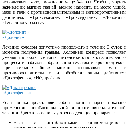
использовать холод можно не чаще 3-4 раз. Чтобы ускорить
заживление мягких тканей, можно наносить на место ушиба
мази и гели с противовоспалительным и ангиопротективным
действием: «Троксевазин», «Троксерутин», «Долонит»,
«Гепариновую мазь».
«Долонит»
Лечение холодом допустимо продолжать в течение 3 суток с
момента получения травмы. Холодный компресс позволяет
уменьшить боль, снизить интенсивность воспалительного
процесса и избежать образования гематом и кровоподтеков.
При сильных болях можно использовать мази с
противовоспалительным и обезболивающим действием:
«Диклофенак», «Ибупрофен».
«Диклофенак»
Если шишка представляет собой гнойный нарыв, показано
применение антибактериальной и противовоспалительной
терапии. Для этого используются следующие препараты:
мази с антибиотиками (индометациновая,
тетрациклиновая, эритромициновая мазь);