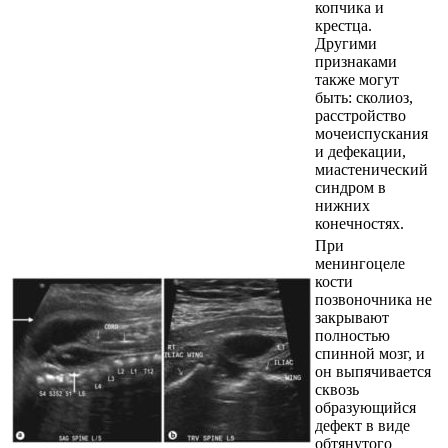
копчика и
крестца.
Другими
признаками
также могут
быть: сколиоз,
расстройство
мочеиспускания
и дефекации,
миастенический
синдром в
нижних
конечностях.
При
менингоцеле
кости
позвоночника не
закрывают
полностью
спинной мозг, и
он выпячивается
сквозь
образующийся
дефект в виде
обтянутого