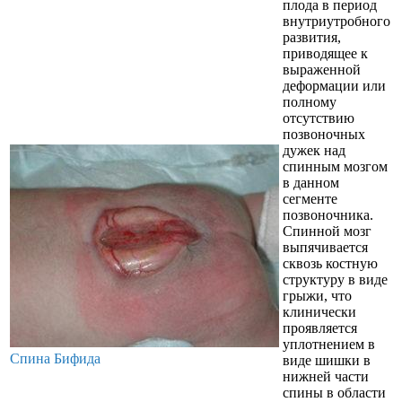
плода в период
внутриутробного
развития,
приводящее к
выраженной
деформации или
полному
отсутствию
позвоночных
дужек над
спинным мозгом
в данном
сегменте
позвоночника.
Спинной мозг
выпячивается
сквозь костную
структуру в виде
грыжи, что
клинически
проявляется
уплотнением в
Спина Бифида
виде шишки в
нижней части
спины в области