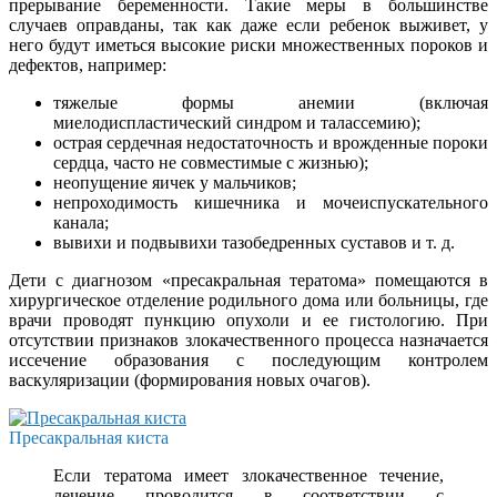
прерывание беременности. Такие меры в большинстве
случаев оправданы, так как даже если ребенок выживет, у
него будут иметься высокие риски множественных пороков и
дефектов, например:
тяжелые формы анемии (включая
миелодиспластический синдром и талассемию);
острая сердечная недостаточность и врожденные пороки
сердца, часто не совместимые с жизнью);
неопущение яичек у мальчиков;
непроходимость кишечника и мочеиспускательного
канала;
вывихи и подвывихи тазобедренных суставов и т. д.
Дети с диагнозом «пресакральная тератома» помещаются в
хирургическое отделение родильного дома или больницы, где
врачи проводят пункцию опухоли и ее гистологию. При
отсутствии признаков злокачественного процесса назначается
иссечение образования с последующим контролем
васкуляризации (формирования новых очагов).
Пресакральная киста
Если тератома имеет злокачественное течение,
лечение проводится в соответствии с