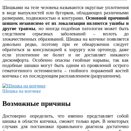
Шишками на теле человека называются округлые уплотнения
в виде выпуклостей или бугорков, обладающих различными
размерами, подвижностью и контурами.
Основной причиной
шишек независимо от их локализации являются ушибы и
другие травмы
, но иногда подобная патология может быть
следствием серьезных заболеваний – вплоть до
злокачественных образований. Шишка на копчике появляется
довольно редко, поэтому при ее обнаружении следует
обратиться за консультацией к хирургу или ортопеду, даже
если уплотнение не болит и не доставляет никакого
дискомфорта. Особенно опасны гнойные нарывы, так как
подобные шишки могут быть одним из проявлений острого
гематогенного остеомиелита – гнойного поражений костей
копчика с их последующим расплавлением (разрушением).
Шишка на копчике
Возможные причины
Достоверно определить, что именно представляет собой
шишка в области копчика, сможет только врач. В некоторых
случаях для постановки правильного диагноза достаточно