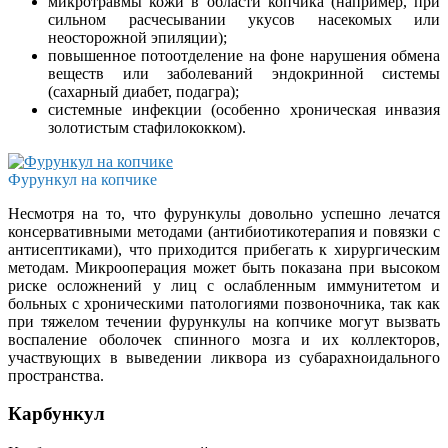
микротравмы кожи в области копчика (например, при
сильном расчесывании укусов насекомых или
неосторожной эпиляции);
повышенное потоотделение на фоне нарушения обмена
веществ или заболеваний эндокринной системы
(сахарный диабет, подагра);
системные инфекции (особенно хроническая инвазия
золотистым стафилококком).
Фурункул на копчике
Несмотря на то, что фурункулы довольно успешно лечатся
консервативными методами (антибиотикотерапия и повязки с
антисептиками), что приходится прибегать к хирургическим
методам. Микрооперация может быть показана при высоком
риске осложнений у лиц с ослабленным иммунитетом и
больных с хроническими патологиями позвоночника, так как
при тяжелом течении фурункулы на копчике могут вызвать
воспаление оболочек спинного мозга и их коллекторов,
участвующих в выведении ликвора из субарахноидального
пространства.
Карбункул